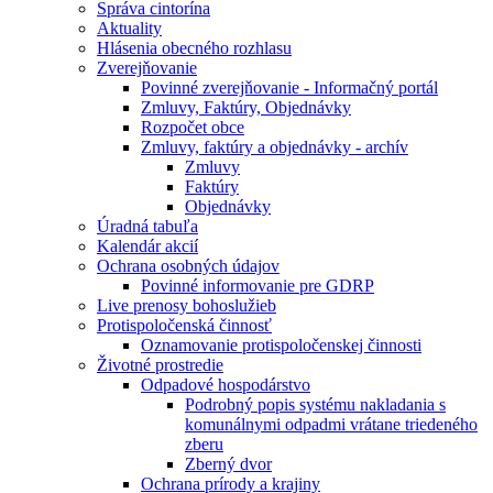
Správa cintorína
Aktuality
Hlásenia obecného rozhlasu
Zverejňovanie
Povinné zverejňovanie - Informačný portál
Zmluvy, Faktúry, Objednávky
Rozpočet obce
Zmluvy, faktúry a objednávky - archív
Zmluvy
Faktúry
Objednávky
Úradná tabuľa
Kalendár akcií
Ochrana osobných údajov
Povinné informovanie pre GDRP
Live prenosy bohoslužieb
Protispoločenská činnosť
Oznamovanie protispoločenskej činnosti
Životné prostredie
Odpadové hospodárstvo
Podrobný popis systému nakladania s
komunálnymi odpadmi vrátane triedeného
zberu
Zberný dvor
Ochrana prírody a krajiny