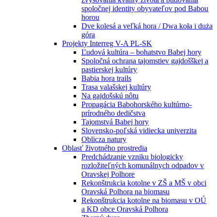
spoločnej identity obyvateľov pod Babou
horou
Dve kolesá a veľká hora / Dwa koła i duża
góra
Projekty Interreg V-A PL-SK
Ľudová kultúra – bohatstvo Babej hory
Spoločná ochrana tajomstiev gajdošškej a
pastierskej kultúry
Babia hora trails
Trasa valašskej kultúry
Na gajdošskú nôtu
Propagácia Babohorského kultúrno-
prírodného dedičstva
Tajomstvá Babej hory
Slovensko-poľská vidiecka univerzita
Oblicza natury
Oblasť životného prostredia
Predchádzanie vzniku biologicky
rozložiteľných komunálnych odpadov v
Oravskej Polhore
Rekonštrukcia kotolne v ZŠ a MŠ v obci
Oravská Polhora na biomasu
Rekonštrukcia kotolne na biomasu v OÚ
a KD obce Oravská Polhora