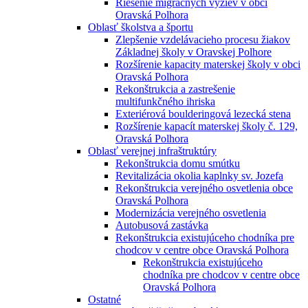
Riešenie migračných výziev v obci
Oravská Polhora
Oblasť školstva a športu
Zlepšenie vzdelávacieho procesu žiakov
Základnej školy v Oravskej Polhore
Rozšírenie kapacity materskej školy v obci
Oravská Polhora
Rekonštrukcia a zastrešenie
multifunkčného ihriska
Exteriérová boulderingová lezecká stena
Rozšírenie kapacít materskej školy č. 129,
Oravská Polhora
Oblasť verejnej infraštruktúry
Rekonštrukcia domu smútku
Revitalizácia okolia kaplnky sv. Jozefa
Rekonštrukcia verejného osvetlenia obce
Oravská Polhora
Modernizácia verejného osvetlenia
Autobusová zastávka
Rekonštrukcia existujúceho chodníka pre
chodcov v centre obce Oravská Polhora
Rekonštrukcia existujúceho
chodníka pre chodcov v centre obce
Oravská Polhora
Ostatné