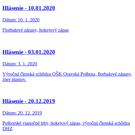
Hlásenie - 10.01.2020
Dátum:
10. 1. 2020
Florbalové zápasy, hokejový zápas
Hlásenie - 03.01.2020
Dátum:
3. 1. 2020
Výročná členská schôdza OŠK Oravská Polhora, florbalové zápasy,
zber plastov.
Hlásenie - 20.12.2019
Dátum:
20. 12. 2019
Polhorské vianočné trhy, hokejový zápas, výročná členská schôdza
DHZ