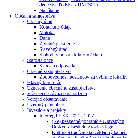
dedičstva ľudstva - UNESCO
Na čítanie
Občan a samospráva
Obecný úrad
Kontaktné údaje
Matrika
Dane
Životné prostredie
Stavebný úrad
Slobodný prístup k informáciam
Starosta obce
Starosta odpovedá
Obecné zastupiteľstvo
Zodpovednosť poslancov za vybrané lokality
Hlavný kontrolór
Uznesenia obecného zastupiteľstva
Všeobecne záväzné nariadenia
Verejné obstarávanie
Územný plán obce
Investície a projekty
Interreg PL SK 2021 - 2027
(Ne) bezpečné pohraničie Oravských
Beskýd - Beskidu Zywieckiego
Kultúra a tradície ako základný kameň
zvyšovania kvality života a budovania