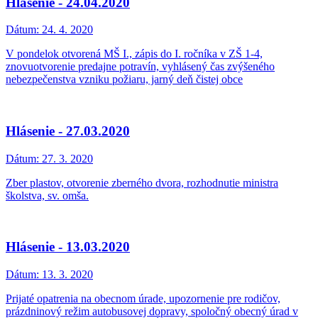
Hlásenie - 24.04.2020
Dátum:
24. 4. 2020
V pondelok otvorená MŠ I., zápis do I. ročníka v ZŠ 1-4,
znovuotvorenie predajne potravín, vyhlásený čas zvýšeného
nebezpečenstva vzniku požiaru, jarný deň čistej obce
Hlásenie - 27.03.2020
Dátum:
27. 3. 2020
Zber plastov, otvorenie zberného dvora, rozhodnutie ministra
školstva, sv. omša.
Hlásenie - 13.03.2020
Dátum:
13. 3. 2020
Prijaté opatrenia na obecnom úrade, upozornenie pre rodičov,
prázdninový režim autobusovej dopravy, spoločný obecný úrad v