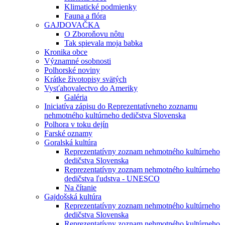
Klimatické podmienky
Fauna a flóra
GAJDOVAČKA
O Zboroňovu nôtu
Tak spievala moja babka
Kronika obce
Významné osobnosti
Polhorské noviny
Krátke životopisy svätých
Vysťahovalectvo do Ameriky
Galéria
Iniciatíva zápisu do Reprezentatívneho zoznamu
nehmotného kultúrneho dedičstva Slovenska
Polhora v toku dejín
Farské oznamy
Goralská kultúra
Reprezentatívny zoznam nehmotného kultúrneho
dedičstva Slovenska
Reprezentatívny zoznam nehmotného kultúrneho
dedičstva ľudstva - UNESCO
Na čítanie
Gajdošská kultúra
Reprezentatívny zoznam nehmotného kultúrneho
dedičstva Slovenska
Reprezentatívny zoznam nehmotného kultúrneho