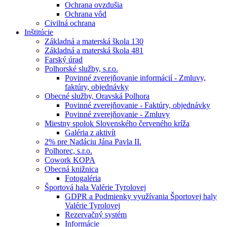
Ochrana ovzdušia
Ochrana vôd
Civilná ochrana
Inštitúcie
Základná a materská škola 130
Základná a materská škola 481
Farský úrad
Polhorské služby, s.r.o.
Povinné zverejňovanie informácií - Zmluvy,
faktúry, objednávky
Obecné služby, Oravská Polhora
Povinné zverejňovanie - Faktúry, objednávky
Povinné zverejňovanie - Zmluvy
Miestny spolok Slovenského červeného kríža
Galéria z aktivít
2% pre Nadáciu Jána Pavla II.
Polhorec, s.r.o.
Cowork KOPA
Obecná knižnica
Fotogaléria
Športová hala Valérie Tyrolovej
GDPR a Podmienky využívania Športovej haly
Valérie Tyrolovej
Rezervačný systém
Informácie