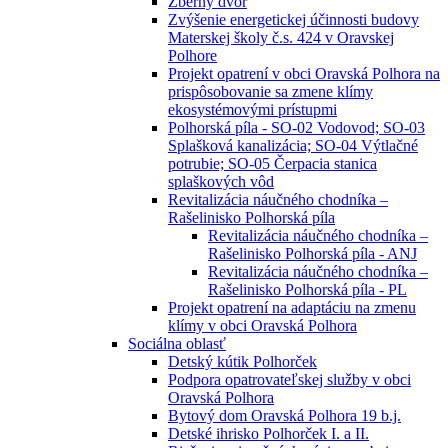
Zberný dvor
Zvýšenie energetickej účinnosti budovy
Materskej školy č.s. 424 v Oravskej
Polhore
Projekt opatrení v obci Oravská Polhora na
prispôsobovanie sa zmene klímy
ekosystémovými prístupmi
Polhorská píla - SO-02 Vodovod; SO-03
Splašková kanalizácia; SO-04 Výtlačné
potrubie; SO-05 Čerpacia stanica
splaškových vôd
Revitalizácia náučného chodníka –
Rašelinisko Polhorská píla
Revitalizácia náučného chodníka –
Rašelinisko Polhorská píla - ANJ
Revitalizácia náučného chodníka –
Rašelinisko Polhorská píla - PL
Projekt opatrení na adaptáciu na zmenu
klímy v obci Oravská Polhora
Sociálna oblasť
Detský kútik Polhorček
Podpora opatrovateľskej služby v obci
Oravská Polhora
Bytový dom Oravská Polhora 19 b.j.
Detské ihrisko Polhorček I. a II.