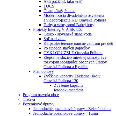
Akú požičiaš, takú vráť
TOCS
Čítam, čítaš, čítame
Modernizácia divadelného osvetlenia
a videoprojekcie KD Oravská Polhora
Farby a vzory spod Babej hory
Projekty Interreg V-A SK-CZ
Česko - slovenská slaná voda
Soľ nad zlato
Karpatské terénne náučné centrum pre deti
Po stopách starých gajdošov
CYKLOPUZZLE Oravská Polhora
Zlepšenie služieb miestnej samosprávy
rozvojom spolupráce obecných úradov
Oravská Polhora a Bystřice
Plán obnovy
Zvýšenie kapacity Základnej školy
Oravská Polhora 130
Zvýšenie kapacity -
fotodokumentácia
Program rozvoja obce
Tlačivá
Pozemkové úpravy
Jednoduché pozemkové úpravy - Zelená dedina
Jednoduché pozemkové úpravy - Turňa