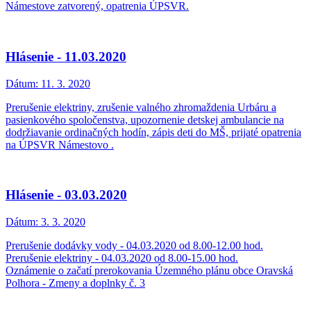
Námestove zatvorený, opatrenia ÚPSVR.
Hlásenie - 11.03.2020
Dátum:
11. 3. 2020
Prerušenie elektriny, zrušenie valného zhromaždenia Urbáru a
pasienkového spoločenstva, upozornenie detskej ambulancie na
dodržiavanie ordinačných hodín, zápis deti do MŠ, prijaté opatrenia
na ÚPSVR Námestovo .
Hlásenie - 03.03.2020
Dátum:
3. 3. 2020
Prerušenie dodávky vody - 04.03.2020 od 8.00-12.00 hod.
Prerušenie elektriny - 04.03.2020 od 8.00-15.00 hod.
Oznámenie o začatí prerokovania Územného plánu obce Oravská
Polhora - Zmeny a doplnky č. 3