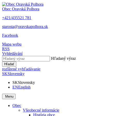
Obec
Oravská Polhora
+421/435521 781
starosta@oravskapolhora.sk
Facebook
Mapa webu
RSS
Vyhledávání
Hľadaný výraz
Hľadať
rozšírené vyhľadávanie
SK
Slovensky
SK
Slovensky
EN
English
Menu
Obec
Všeobecné informácie
História obce