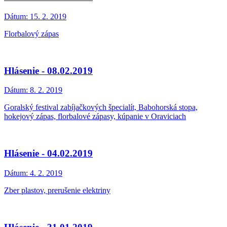
Dátum:
15. 2. 2019
Florbalový zápas
Hlásenie - 08.02.2019
Dátum:
8. 2. 2019
Goralský festival zabíjačkových špecialít, Babohorská stopa,
hokejový zápas, florbalové zápasy, kúpanie v Oraviciach
Hlásenie - 04.02.2019
Dátum:
4. 2. 2019
Zber plastov, prerušenie elektriny