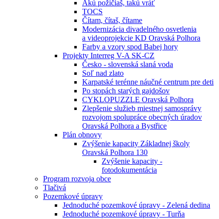
Akú požičiaš, takú vráť
TOCS
Čítam, čítaš, čítame
Modernizácia divadelného osvetlenia
a videoprojekcie KD Oravská Polhora
Farby a vzory spod Babej hory
Projekty Interreg V-A SK-CZ
Česko - slovenská slaná voda
Soľ nad zlato
Karpatské terénne náučné centrum pre deti
Po stopách starých gajdošov
CYKLOPUZZLE Oravská Polhora
Zlepšenie služieb miestnej samosprávy
rozvojom spolupráce obecných úradov
Oravská Polhora a Bystřice
Plán obnovy
Zvýšenie kapacity Základnej školy
Oravská Polhora 130
Zvýšenie kapacity -
fotodokumentácia
Program rozvoja obce
Tlačivá
Pozemkové úpravy
Jednoduché pozemkové úpravy - Zelená dedina
Jednoduché pozemkové úpravy - Turňa