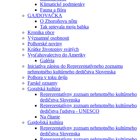
Klimatické podmienky
Fauna a flóra
GAJDOVAČKA
O Zboroňovu nôtu
Tak spievala moja babka
Kronika obce
Významné osobnosti
Polhorské noviny
Krátke životopisy svätých
Vysťahovalectvo do Ameriky
Galéria
Iniciatíva zápisu do Reprezentatívneho zoznamu
nehmotného kultúrneho dedičstva Slovenska
Polhora v toku dejín
Farské oznamy
Goralská kultúra
Reprezentatívny zoznam nehmotného kultúrneho
dedičstva Slovenska
Reprezentatívny zoznam nehmotného kultúrneho
dedičstva ľudstva - UNESCO
Na čítanie
Gajdošská kultúra
Reprezentatívny zoznam nehmotného kultúrneho
dedičstva Slovenska
Reprezentatívny zoznam nehmotného kultúrneho