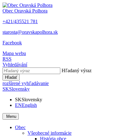
Obec
Oravská Polhora
+421/435521 781
starosta@oravskapolhora.sk
Facebook
Mapa webu
RSS
Vyhledávání
Hľadaný výraz
Hľadať
rozšírené vyhľadávanie
SK
Slovensky
SK
Slovensky
EN
English
Menu
Obec
Všeobecné informácie
História obce