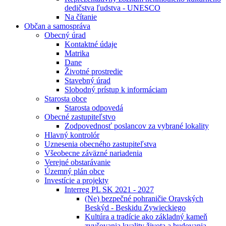
dedičstva ľudstva - UNESCO
Na čítanie
Občan a samospráva
Obecný úrad
Kontaktné údaje
Matrika
Dane
Životné prostredie
Stavebný úrad
Slobodný prístup k informáciam
Starosta obce
Starosta odpovedá
Obecné zastupiteľstvo
Zodpovednosť poslancov za vybrané lokality
Hlavný kontrolór
Uznesenia obecného zastupiteľstva
Všeobecne záväzné nariadenia
Verejné obstarávanie
Územný plán obce
Investície a projekty
Interreg PL SK 2021 - 2027
(Ne) bezpečné pohraničie Oravských
Beskýd - Beskidu Zywieckiego
Kultúra a tradície ako základný kameň
zvyšovania kvality života a budovania