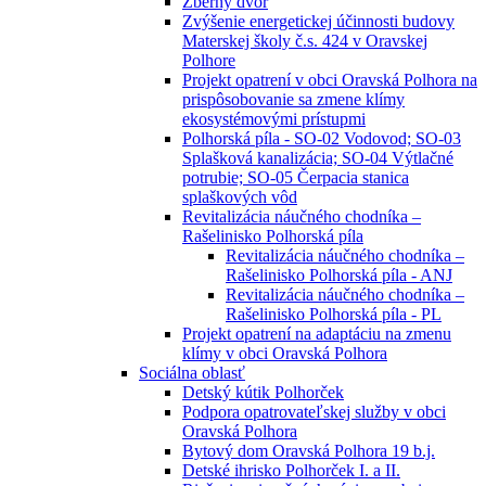
Zberný dvor
Zvýšenie energetickej účinnosti budovy
Materskej školy č.s. 424 v Oravskej
Polhore
Projekt opatrení v obci Oravská Polhora na
prispôsobovanie sa zmene klímy
ekosystémovými prístupmi
Polhorská píla - SO-02 Vodovod; SO-03
Splašková kanalizácia; SO-04 Výtlačné
potrubie; SO-05 Čerpacia stanica
splaškových vôd
Revitalizácia náučného chodníka –
Rašelinisko Polhorská píla
Revitalizácia náučného chodníka –
Rašelinisko Polhorská píla - ANJ
Revitalizácia náučného chodníka –
Rašelinisko Polhorská píla - PL
Projekt opatrení na adaptáciu na zmenu
klímy v obci Oravská Polhora
Sociálna oblasť
Detský kútik Polhorček
Podpora opatrovateľskej služby v obci
Oravská Polhora
Bytový dom Oravská Polhora 19 b.j.
Detské ihrisko Polhorček I. a II.