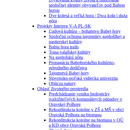
spoločnej identity obyvateľov pod Babou
horou
Dve kolesá a veľká hora / Dwa koła i duża
góra
Projekty Interreg V-A PL-SK
Ľudová kultúra – bohatstvo Babej hory
Spoločná ochrana tajomstiev gajdošškej a
pastierskej kultúry
Babia hora trails
Trasa valašskej kultúry
Na gajdošskú nôtu
Propagácia Babohorského kultúrno-
prírodného dedičstva
Tajomstvá Babej hory
Slovensko-poľská vidiecka univerzita
Oblicza natury
Oblasť životného prostredia
Predchádzanie vzniku biologicky
rozložiteľných komunálnych odpadov v
Oravskej Polhore
Rekonštrukcia kotolne v ZŠ a MŠ v obci
Oravská Polhora na biomasu
Rekonštrukcia kotolne na biomasu v OÚ
a KD obce Oravská Polhora