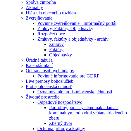
Správa cintorína
Aktuality
Hlásenia obecného rozhlasu
Zverejňovanie
Povinné zverejňovanie - Informačný portál
Zmluvy, Faktúry, Objednávky
Rozpočet obce
Zmluvy, faktúry a objednávky - archív
Zmluvy
Faktúry
Objednávky
Úradná tabuľa
Kalendár akcií
Ochrana osobných údajov
Povinné informovanie pre GDRP
Live prenosy bohoslužieb
Protispoločenská činnosť
Oznamovanie protispoločenskej činnosti
Životné prostredie
Odpadové hospodárstvo
Podrobný popis systému nakladania s
komunálnymi odpadmi vrátane triedeného
zberu
Zberný dvor
Ochrana prírody a krajiny