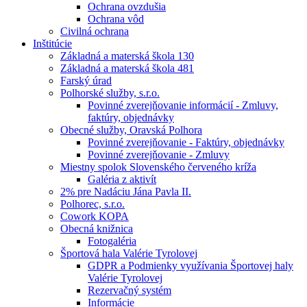
Ochrana ovzdušia
Ochrana vôd
Civilná ochrana
Inštitúcie
Základná a materská škola 130
Základná a materská škola 481
Farský úrad
Polhorské služby, s.r.o.
Povinné zverejňovanie informácií - Zmluvy,
faktúry, objednávky
Obecné služby, Oravská Polhora
Povinné zverejňovanie - Faktúry, objednávky
Povinné zverejňovanie - Zmluvy
Miestny spolok Slovenského červeného kríža
Galéria z aktivít
2% pre Nadáciu Jána Pavla II.
Polhorec, s.r.o.
Cowork KOPA
Obecná knižnica
Fotogaléria
Športová hala Valérie Tyrolovej
GDPR a Podmienky využívania Športovej haly
Valérie Tyrolovej
Rezervačný systém
Informácie