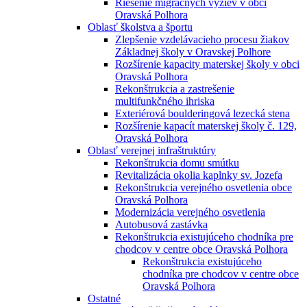
Riešenie migračných výziev v obci
Oravská Polhora
Oblasť školstva a športu
Zlepšenie vzdelávacieho procesu žiakov
Základnej školy v Oravskej Polhore
Rozšírenie kapacity materskej školy v obci
Oravská Polhora
Rekonštrukcia a zastrešenie
multifunkčného ihriska
Exteriérová boulderingová lezecká stena
Rozšírenie kapacít materskej školy č. 129,
Oravská Polhora
Oblasť verejnej infraštruktúry
Rekonštrukcia domu smútku
Revitalizácia okolia kaplnky sv. Jozefa
Rekonštrukcia verejného osvetlenia obce
Oravská Polhora
Modernizácia verejného osvetlenia
Autobusová zastávka
Rekonštrukcia existujúceho chodníka pre
chodcov v centre obce Oravská Polhora
Rekonštrukcia existujúceho
chodníka pre chodcov v centre obce
Oravská Polhora
Ostatné