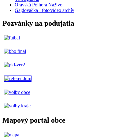
Oravská Polhora Naživo
Gajdovačka - foto⁄video archív
Pozvánky na podujatia
Mapový portál obce