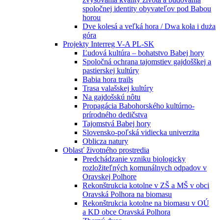
spoločnej identity obyvateľov pod Babou
horou
Dve kolesá a veľká hora / Dwa koła i duża
góra
Projekty Interreg V-A PL-SK
Ľudová kultúra – bohatstvo Babej hory
Spoločná ochrana tajomstiev gajdošškej a
pastierskej kultúry
Babia hora trails
Trasa valašskej kultúry
Na gajdošskú nôtu
Propagácia Babohorského kultúrno-
prírodného dedičstva
Tajomstvá Babej hory
Slovensko-poľská vidiecka univerzita
Oblicza natury
Oblasť životného prostredia
Predchádzanie vzniku biologicky
rozložiteľných komunálnych odpadov v
Oravskej Polhore
Rekonštrukcia kotolne v ZŠ a MŠ v obci
Oravská Polhora na biomasu
Rekonštrukcia kotolne na biomasu v OÚ
a KD obce Oravská Polhora