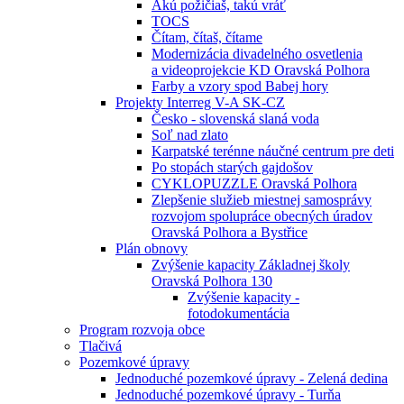
Akú požičiaš, takú vráť
TOCS
Čítam, čítaš, čítame
Modernizácia divadelného osvetlenia
a videoprojekcie KD Oravská Polhora
Farby a vzory spod Babej hory
Projekty Interreg V-A SK-CZ
Česko - slovenská slaná voda
Soľ nad zlato
Karpatské terénne náučné centrum pre deti
Po stopách starých gajdošov
CYKLOPUZZLE Oravská Polhora
Zlepšenie služieb miestnej samosprávy
rozvojom spolupráce obecných úradov
Oravská Polhora a Bystřice
Plán obnovy
Zvýšenie kapacity Základnej školy
Oravská Polhora 130
Zvýšenie kapacity -
fotodokumentácia
Program rozvoja obce
Tlačivá
Pozemkové úpravy
Jednoduché pozemkové úpravy - Zelená dedina
Jednoduché pozemkové úpravy - Turňa