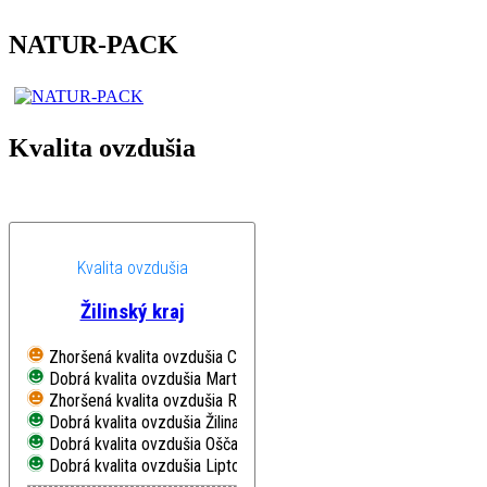
NATUR-PACK
Kvalita ovzdušia
Kvalita ovzdušia
Žilinský kraj
Zhoršená kvalita ovzdušia
Chopok, EMEP
Dobrá kvalita ovzdušia
Martin, Jesenského
Zhoršená kvalita ovzdušia
Ružomberok, Riadok
Dobrá kvalita ovzdušia
Žilina, Obežná
Dobrá kvalita ovzdušia
Oščadnica
Dobrá kvalita ovzdušia
Liptovský Mikuláš, Školská