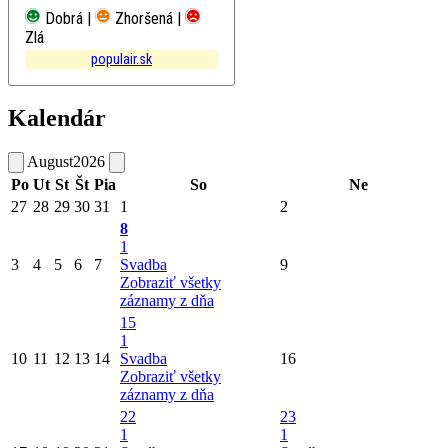
Dobrá |
Zhoršená |
Zlá
populair.sk
Kalendár
August
2026
Po
Ut
St
Št
Pia
So
Ne
27
28
29
30
31
1
2
8
1
3
4
5
6
7
Svadba
9
Zobraziť všetky
záznamy z dňa
15
1
10
11
12
13
14
Svadba
16
Zobraziť všetky
záznamy z dňa
22
23
1
1