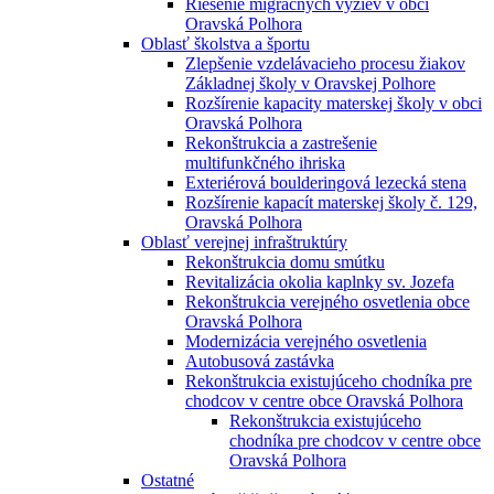
Riešenie migračných výziev v obci
Oravská Polhora
Oblasť školstva a športu
Zlepšenie vzdelávacieho procesu žiakov
Základnej školy v Oravskej Polhore
Rozšírenie kapacity materskej školy v obci
Oravská Polhora
Rekonštrukcia a zastrešenie
multifunkčného ihriska
Exteriérová boulderingová lezecká stena
Rozšírenie kapacít materskej školy č. 129,
Oravská Polhora
Oblasť verejnej infraštruktúry
Rekonštrukcia domu smútku
Revitalizácia okolia kaplnky sv. Jozefa
Rekonštrukcia verejného osvetlenia obce
Oravská Polhora
Modernizácia verejného osvetlenia
Autobusová zastávka
Rekonštrukcia existujúceho chodníka pre
chodcov v centre obce Oravská Polhora
Rekonštrukcia existujúceho
chodníka pre chodcov v centre obce
Oravská Polhora
Ostatné