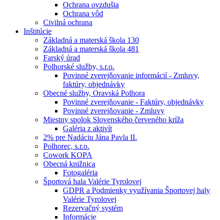
Ochrana ovzdušia
Ochrana vôd
Civilná ochrana
Inštitúcie
Základná a materská škola 130
Základná a materská škola 481
Farský úrad
Polhorské služby, s.r.o.
Povinné zverejňovanie informácií - Zmluvy,
faktúry, objednávky
Obecné služby, Oravská Polhora
Povinné zverejňovanie - Faktúry, objednávky
Povinné zverejňovanie - Zmluvy
Miestny spolok Slovenského červeného kríža
Galéria z aktivít
2% pre Nadáciu Jána Pavla II.
Polhorec, s.r.o.
Cowork KOPA
Obecná knižnica
Fotogaléria
Športová hala Valérie Tyrolovej
GDPR a Podmienky využívania Športovej haly
Valérie Tyrolovej
Rezervačný systém
Informácie