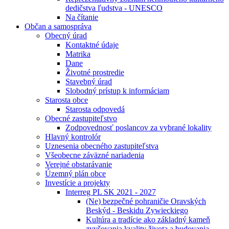
dedičstva ľudstva - UNESCO
Na čítanie
Občan a samospráva
Obecný úrad
Kontaktné údaje
Matrika
Dane
Životné prostredie
Stavebný úrad
Slobodný prístup k informáciam
Starosta obce
Starosta odpovedá
Obecné zastupiteľstvo
Zodpovednosť poslancov za vybrané lokality
Hlavný kontrolór
Uznesenia obecného zastupiteľstva
Všeobecne záväzné nariadenia
Verejné obstarávanie
Územný plán obce
Investície a projekty
Interreg PL SK 2021 - 2027
(Ne) bezpečné pohraničie Oravských
Beskýd - Beskidu Zywieckiego
Kultúra a tradície ako základný kameň
zvyšovania kvality života a budovania