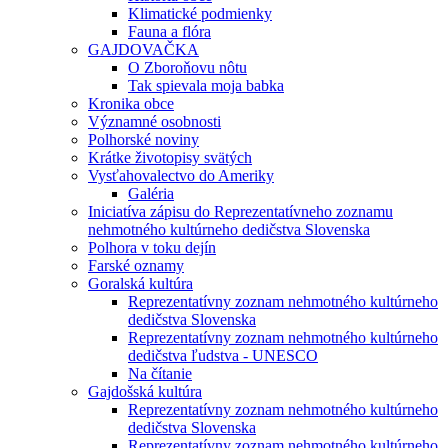
Klimatické podmienky
Fauna a flóra
GAJDOVAČKA
O Zboroňovu nôtu
Tak spievala moja babka
Kronika obce
Významné osobnosti
Polhorské noviny
Krátke životopisy svätých
Vysťahovalectvo do Ameriky
Galéria
Iniciatíva zápisu do Reprezentatívneho zoznamu
nehmotného kultúrneho dedičstva Slovenska
Polhora v toku dejín
Farské oznamy
Goralská kultúra
Reprezentatívny zoznam nehmotného kultúrneho
dedičstva Slovenska
Reprezentatívny zoznam nehmotného kultúrneho
dedičstva ľudstva - UNESCO
Na čítanie
Gajdošská kultúra
Reprezentatívny zoznam nehmotného kultúrneho
dedičstva Slovenska
Reprezentatívny zoznam nehmotného kultúrneho