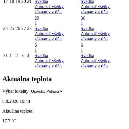
17
18
19
20
21
Svadba
Svadba
Zobraziť všetky
Zobraziť všetky
záznamy z dňa
záznamy z dňa
29
30
1
1
24
25
26
27
28
Svadba
Svadba
Zobraziť všetky
Zobraziť všetky
záznamy z dňa
záznamy z dňa
5
6
1
1
31
1
2
3
4
Svadba
Svadba
Zobraziť všetky
Zobraziť všetky
záznamy z dňa
záznamy z dňa
Aktuálna teplota
Výber lokality
8.8.2026 10:48
Aktuálna teplota:
17.7 °C