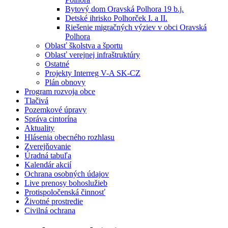
Bytový dom Oravská Polhora 19 b.j.
Detské ihrisko Polhorček I. a II.
Riešenie migračných výziev v obci Oravská
Polhora
Oblasť školstva a športu
Oblasť verejnej infraštruktúry
Ostatné
Projekty Interreg V-A SK-CZ
Plán obnovy
Program rozvoja obce
Tlačivá
Pozemkové úpravy
Správa cintorína
Aktuality
Hlásenia obecného rozhlasu
Zverejňovanie
Úradná tabuľa
Kalendár akcií
Ochrana osobných údajov
Live prenosy bohoslužieb
Protispoločenská činnosť
Životné prostredie
Civilná ochrana