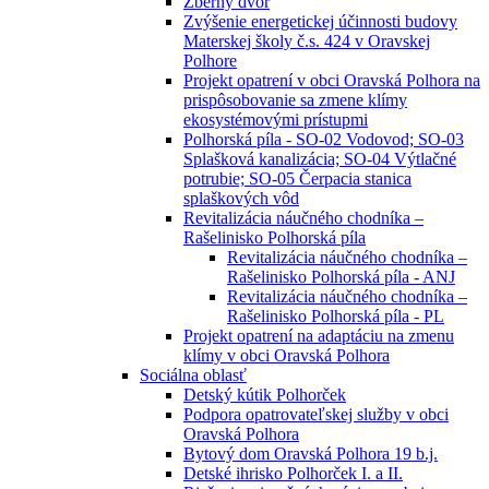
Zberný dvor
Zvýšenie energetickej účinnosti budovy
Materskej školy č.s. 424 v Oravskej
Polhore
Projekt opatrení v obci Oravská Polhora na
prispôsobovanie sa zmene klímy
ekosystémovými prístupmi
Polhorská píla - SO-02 Vodovod; SO-03
Splašková kanalizácia; SO-04 Výtlačné
potrubie; SO-05 Čerpacia stanica
splaškových vôd
Revitalizácia náučného chodníka –
Rašelinisko Polhorská píla
Revitalizácia náučného chodníka –
Rašelinisko Polhorská píla - ANJ
Revitalizácia náučného chodníka –
Rašelinisko Polhorská píla - PL
Projekt opatrení na adaptáciu na zmenu
klímy v obci Oravská Polhora
Sociálna oblasť
Detský kútik Polhorček
Podpora opatrovateľskej služby v obci
Oravská Polhora
Bytový dom Oravská Polhora 19 b.j.
Detské ihrisko Polhorček I. a II.