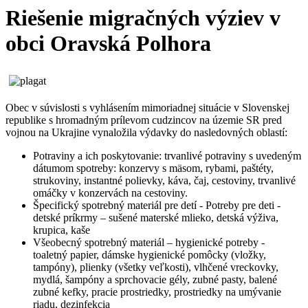
Riešenie migračných výziev v
obci Oravská Polhora
Obec v súvislosti s vyhlásením mimoriadnej situácie v Slovenskej
republike s hromadným prílevom cudzincov na územie SR pred
vojnou na Ukrajine vynaložila výdavky do nasledovných oblastí:
Potraviny a ich poskytovanie: trvanlivé potraviny s uvedeným
dátumom spotreby: konzervy s mäsom, rybami, paštéty,
strukoviny, instantné polievky, káva, čaj, cestoviny, trvanlivé
omáčky v konzervách na cestoviny.
Špecifický spotrebný materiál pre detí - Potreby pre deti -
detské príkrmy – sušené materské mlieko, detská výživa,
krupica, kaše
Všeobecný spotrebný materiál – hygienické potreby -
toaletný papier, dámske hygienické pomôcky (vložky,
tampóny), plienky (všetky veľkosti), vlhčené vreckovky,
mydlá, šampóny a sprchovacie gély, zubné pasty, balené
zubné kefky, pracie prostriedky, prostriedky na umývanie
riadu, dezinfekcia