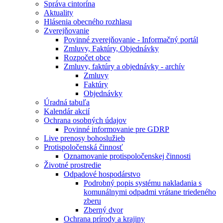
Správa cintorína
Aktuality
Hlásenia obecného rozhlasu
Zverejňovanie
Povinné zverejňovanie - Informačný portál
Zmluvy, Faktúry, Objednávky
Rozpočet obce
Zmluvy, faktúry a objednávky - archív
Zmluvy
Faktúry
Objednávky
Úradná tabuľa
Kalendár akcií
Ochrana osobných údajov
Povinné informovanie pre GDRP
Live prenosy bohoslužieb
Protispoločenská činnosť
Oznamovanie protispoločenskej činnosti
Životné prostredie
Odpadové hospodárstvo
Podrobný popis systému nakladania s
komunálnymi odpadmi vrátane triedeného
zberu
Zberný dvor
Ochrana prírody a krajiny