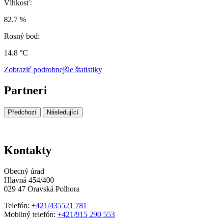
Vlhkosť:
82.7 %
Rosný bod:
14.8 °C
Zobraziť podrobnejšie štatistiky
Partneri
Předchozí
Následující
Kontakty
Obecný úrad
Hlavná 454/400
029 47 Oravská Polhora
Telefón:
+421/435521 781
Mobilný telefón:
+421/915 290 553