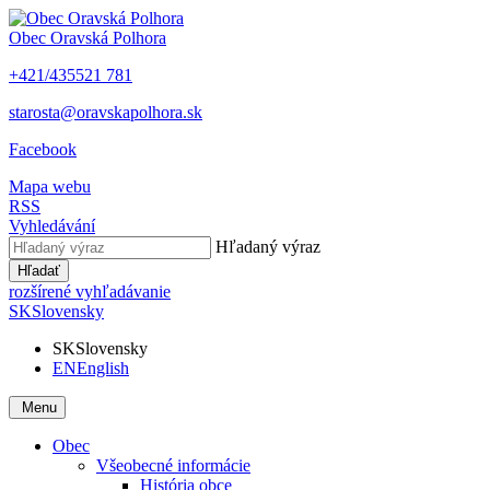
Obec
Oravská Polhora
+421/435521 781
starosta@oravskapolhora.sk
Facebook
Mapa webu
RSS
Vyhledávání
Hľadaný výraz
Hľadať
rozšírené vyhľadávanie
SK
Slovensky
SK
Slovensky
EN
English
Menu
Obec
Všeobecné informácie
História obce