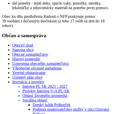
Iné potreby - teplé deky, spacie vaky, ponožky, uteráky,
lekárničky a zdravotnícky materiál na potrebu prvej pomoci.
Obec ku dňu predloženia žiadosti o NFP poskytuje pomoc
39 osobám s dočasným útočiskom (z toho 17 osôb sú deti do 18
rokov).
Občan a samospráva
Obecný úrad
Starosta obce
Obecné zastupiteľstvo
Hlavný kontrolór
Uznesenia obecného zastupiteľstva
Všeobecne záväzné nariadenia
Verejné obstarávanie
Územný plán obce
Investície a projekty
Interreg PL SK 2021 - 2027
Projekty Interreg V-A PL-SK
Oblasť životného prostredia
Sociálna oblasť
Detský kútik Polhorček
Podpora opatrovateľskej služby v obci Oravská
Polhora