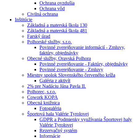
Ochrana ovzdušia
Ochrana vôd
Civilná ochrana
Inštitúcie
Základná a materská škola 130
Základná a materská škola 481
Farský úrad
Polhorské služby, s.r.o.
Povinné zverejňovanie informácií - Zmluvy,
faktúry, objednávky
Obecné služby, Oravská Polhora
Povinné zverejňovanie - Faktúry, objednávky
Povinné zverejňovanie - Zmluvy
Miestny spolok Slovenského červeného kríža
Galéria z aktivít
2% pre Nadáciu Jána Pavla II.
Polhorec, s.r.o.
Cowork KOPA
Obecná knižnica
Fotogaléria
Športová hala Valérie Tyrolovej
GDPR a Podmienky využívania Športovej haly
Valérie Tyrolovej
Rezervačný systém
Informácie