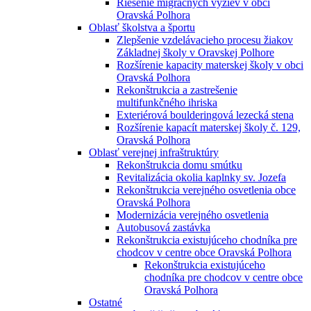
Riešenie migračných výziev v obci
Oravská Polhora
Oblasť školstva a športu
Zlepšenie vzdelávacieho procesu žiakov
Základnej školy v Oravskej Polhore
Rozšírenie kapacity materskej školy v obci
Oravská Polhora
Rekonštrukcia a zastrešenie
multifunkčného ihriska
Exteriérová boulderingová lezecká stena
Rozšírenie kapacít materskej školy č. 129,
Oravská Polhora
Oblasť verejnej infraštruktúry
Rekonštrukcia domu smútku
Revitalizácia okolia kaplnky sv. Jozefa
Rekonštrukcia verejného osvetlenia obce
Oravská Polhora
Modernizácia verejného osvetlenia
Autobusová zastávka
Rekonštrukcia existujúceho chodníka pre
chodcov v centre obce Oravská Polhora
Rekonštrukcia existujúceho
chodníka pre chodcov v centre obce
Oravská Polhora
Ostatné