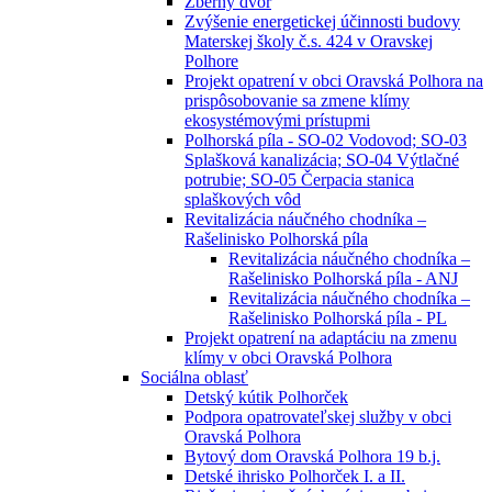
Zberný dvor
Zvýšenie energetickej účinnosti budovy
Materskej školy č.s. 424 v Oravskej
Polhore
Projekt opatrení v obci Oravská Polhora na
prispôsobovanie sa zmene klímy
ekosystémovými prístupmi
Polhorská píla - SO-02 Vodovod; SO-03
Splašková kanalizácia; SO-04 Výtlačné
potrubie; SO-05 Čerpacia stanica
splaškových vôd
Revitalizácia náučného chodníka –
Rašelinisko Polhorská píla
Revitalizácia náučného chodníka –
Rašelinisko Polhorská píla - ANJ
Revitalizácia náučného chodníka –
Rašelinisko Polhorská píla - PL
Projekt opatrení na adaptáciu na zmenu
klímy v obci Oravská Polhora
Sociálna oblasť
Detský kútik Polhorček
Podpora opatrovateľskej služby v obci
Oravská Polhora
Bytový dom Oravská Polhora 19 b.j.
Detské ihrisko Polhorček I. a II.