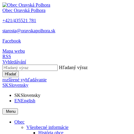
Obec
Oravská Polhora
+421/435521 781
starosta@oravskapolhora.sk
Facebook
Mapa webu
RSS
Vyhledávání
Hľadaný výraz
Hľadať
rozšírené vyhľadávanie
SK
Slovensky
SK
Slovensky
EN
English
Menu
Obec
Všeobecné informácie
História obce