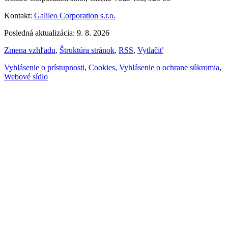
Kontakt:
Galileo Corporation s.r.o.
Posledná aktualizácia: 9. 8. 2026
Zmena vzhľadu
,
Štruktúra stránok
,
RSS
,
Vytlačiť
Vyhlásenie o prístupnosti
,
Cookies
,
Vyhlásenie o ochrane súkromia
,
Webové sídlo