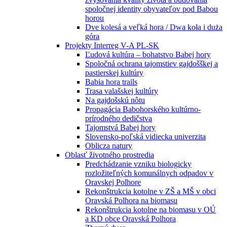
spoločnej identity obyvateľov pod Babou
horou
Dve kolesá a veľká hora / Dwa koła i duża
góra
Projekty Interreg V-A PL-SK
Ľudová kultúra – bohatstvo Babej hory
Spoločná ochrana tajomstiev gajdošškej a
pastierskej kultúry
Babia hora trails
Trasa valašskej kultúry
Na gajdošskú nôtu
Propagácia Babohorského kultúrno-
prírodného dedičstva
Tajomstvá Babej hory
Slovensko-poľská vidiecka univerzita
Oblicza natury
Oblasť životného prostredia
Predchádzanie vzniku biologicky
rozložiteľných komunálnych odpadov v
Oravskej Polhore
Rekonštrukcia kotolne v ZŠ a MŠ v obci
Oravská Polhora na biomasu
Rekonštrukcia kotolne na biomasu v OÚ
a KD obce Oravská Polhora