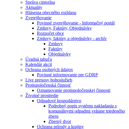
Správa cintorína
Aktuality
Hlásenia obecného rozhlasu
Zverejňovanie
Povinné zverejňovanie - Informačný portál
Zmluvy, Faktúry, Objednávky
Rozpočet obce
Zmluvy, faktúry a objednávky - archív
Zmluvy
Faktúry
Objednávky
Úradná tabuľa
Kalendár akcií
Ochrana osobných údajov
Povinné informovanie pre GDRP
Live prenosy bohoslužieb
Protispoločenská činnosť
Oznamovanie protispoločenskej činnosti
Životné prostredie
Odpadové hospodárstvo
Podrobný popis systému nakladania s
komunálnymi odpadmi vrátane triedeného
zberu
Zberný dvor
Ochrana prírody a krajiny