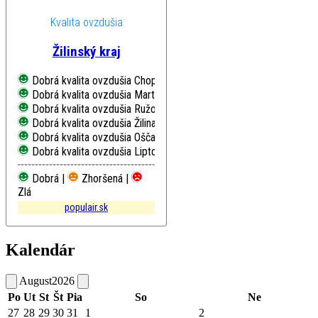
Kvalita ovzdušia
Žilinský kraj
Dobrá kvalita ovzdušia
Chopok, EMEP
Dobrá kvalita ovzdušia
Martin, Jesenského
Dobrá kvalita ovzdušia
Ružomberok, Riadok
Dobrá kvalita ovzdušia
Žilina, Obežná
Dobrá kvalita ovzdušia
Oščadnica
Dobrá kvalita ovzdušia
Liptovský Mikuláš, Školská
Dobrá |
Zhoršená |
Zlá
populair.sk
Kalendár
August
2026
Po
Ut
St
Št
Pia
So
Ne
27
28
29
30
31
1
2