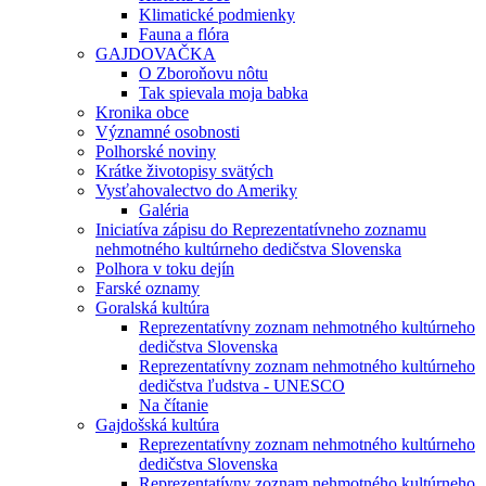
Klimatické podmienky
Fauna a flóra
GAJDOVAČKA
O Zboroňovu nôtu
Tak spievala moja babka
Kronika obce
Významné osobnosti
Polhorské noviny
Krátke životopisy svätých
Vysťahovalectvo do Ameriky
Galéria
Iniciatíva zápisu do Reprezentatívneho zoznamu
nehmotného kultúrneho dedičstva Slovenska
Polhora v toku dejín
Farské oznamy
Goralská kultúra
Reprezentatívny zoznam nehmotného kultúrneho
dedičstva Slovenska
Reprezentatívny zoznam nehmotného kultúrneho
dedičstva ľudstva - UNESCO
Na čítanie
Gajdošská kultúra
Reprezentatívny zoznam nehmotného kultúrneho
dedičstva Slovenska
Reprezentatívny zoznam nehmotného kultúrneho