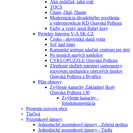
Akú požičiaš, takú vráť
TOCS
Čítam, čítaš, čítame
Modernizácia divadelného osvetlenia
a videoprojekcie KD Oravská Polhora
Farby a vzory spod Babej hory
Projekty Interreg V-A SK-CZ
Česko - slovenská slaná voda
Soľ nad zlato
Karpatské terénne náučné centrum pre deti
Po stopách starých gajdošov
CYKLOPUZZLE Oravská Polhora
Zlepšenie služieb miestnej samosprávy
rozvojom spolupráce obecných úradov
Oravská Polhora a Bystřice
Plán obnovy
Zvýšenie kapacity Základnej školy
Oravská Polhora 130
Zvýšenie kapacity -
fotodokumentácia
Program rozvoja obce
Tlačivá
Pozemkové úpravy
Jednoduché pozemkové úpravy - Zelená dedina
Jednoduché pozemkové úpravy - Turňa