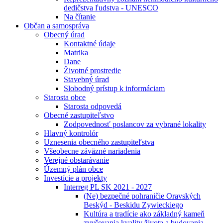
dedičstva ľudstva - UNESCO
Na čítanie
Občan a samospráva
Obecný úrad
Kontaktné údaje
Matrika
Dane
Životné prostredie
Stavebný úrad
Slobodný prístup k informáciam
Starosta obce
Starosta odpovedá
Obecné zastupiteľstvo
Zodpovednosť poslancov za vybrané lokality
Hlavný kontrolór
Uznesenia obecného zastupiteľstva
Všeobecne záväzné nariadenia
Verejné obstarávanie
Územný plán obce
Investície a projekty
Interreg PL SK 2021 - 2027
(Ne) bezpečné pohraničie Oravských
Beskýd - Beskidu Zywieckiego
Kultúra a tradície ako základný kameň
zvyšovania kvality života a budovania