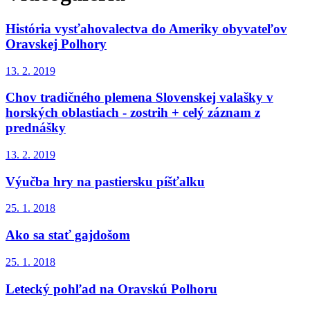
História vysťahovalectva do Ameriky obyvateľov
Oravskej Polhory
13. 2. 2019
Chov tradičného plemena Slovenskej valašky v
horských oblastiach - zostrih + celý záznam z
prednášky
13. 2. 2019
Výučba hry na pastiersku píšťalku
25. 1. 2018
Ako sa stať gajdošom
25. 1. 2018
Letecký pohľad na Oravskú Polhoru