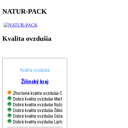
NATUR-PACK
Kvalita ovzdušia
Kvalita ovzdušia
Žilinský kraj
Zhoršená kvalita ovzdušia
Chopok, EMEP
Dobrá kvalita ovzdušia
Martin, Jesenského
Dobrá kvalita ovzdušia
Ružomberok, Riadok
Dobrá kvalita ovzdušia
Žilina, Obežná
Dobrá kvalita ovzdušia
Oščadnica
Dobrá kvalita ovzdušia
Liptovský Mikuláš, Školská