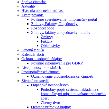
Správa cintorína
Aktuality
Hlásenia obecného rozhlasu
Zverejňovanie
Povinné zverejňovanie - Informačný portál
Zmluvy, Faktúry, Objednávky
Rozpočet obce
Zmluvy, faktúry a objednávky - archív
Zmluvy
Faktúry
Objednávky
Úradná tabuľa
Kalendár akcií
Ochrana osobných údajov
Povinné informovanie pre GDRP
Live prenosy bohoslužieb
Protispoločenská činnosť
Oznamovanie protispoločenskej činnosti
Životné prostredie
Odpadové hospodárstvo
Podrobný popis systému nakladania s
komunálnymi odpadmi vrátane triedeného
zberu
Zberný dvor
Ochrana prírody a krajiny