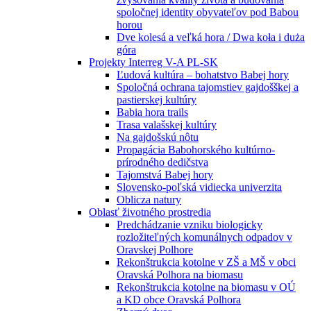
spoločnej identity obyvateľov pod Babou
horou
Dve kolesá a veľká hora / Dwa koła i duża
góra
Projekty Interreg V-A PL-SK
Ľudová kultúra – bohatstvo Babej hory
Spoločná ochrana tajomstiev gajdošškej a
pastierskej kultúry
Babia hora trails
Trasa valašskej kultúry
Na gajdošskú nôtu
Propagácia Babohorského kultúrno-
prírodného dedičstva
Tajomstvá Babej hory
Slovensko-poľská vidiecka univerzita
Oblicza natury
Oblasť životného prostredia
Predchádzanie vzniku biologicky
rozložiteľných komunálnych odpadov v
Oravskej Polhore
Rekonštrukcia kotolne v ZŠ a MŠ v obci
Oravská Polhora na biomasu
Rekonštrukcia kotolne na biomasu v OÚ
a KD obce Oravská Polhora