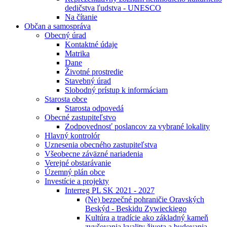
dedičstva ľudstva - UNESCO
Na čítanie
Občan a samospráva
Obecný úrad
Kontaktné údaje
Matrika
Dane
Životné prostredie
Stavebný úrad
Slobodný prístup k informáciam
Starosta obce
Starosta odpovedá
Obecné zastupiteľstvo
Zodpovednosť poslancov za vybrané lokality
Hlavný kontrolór
Uznesenia obecného zastupiteľstva
Všeobecne záväzné nariadenia
Verejné obstarávanie
Územný plán obce
Investície a projekty
Interreg PL SK 2021 - 2027
(Ne) bezpečné pohraničie Oravských
Beskýd - Beskidu Zywieckiego
Kultúra a tradície ako základný kameň
zvyšovania kvality života a budovania