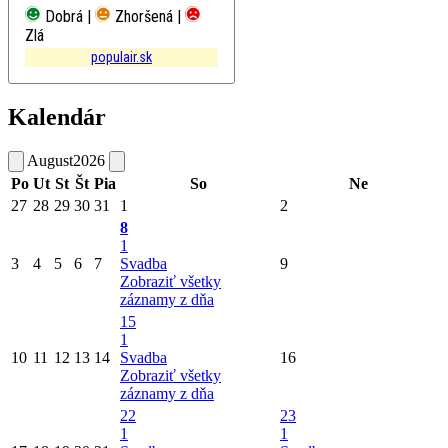
Dobrá |
Zhoršená |
Zlá
populair.sk
Kalendár
August
2026
Po
Ut
St
Št
Pia
So
Ne
27
28
29
30
31
1
2
8
1
3
4
5
6
7
Svadba
9
Zobraziť všetky
záznamy z dňa
15
1
10
11
12
13
14
Svadba
16
Zobraziť všetky
záznamy z dňa
22
23
1
1