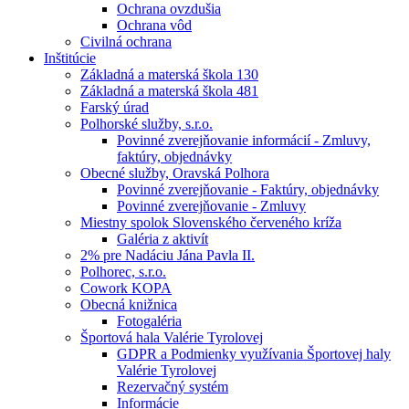
Ochrana ovzdušia
Ochrana vôd
Civilná ochrana
Inštitúcie
Základná a materská škola 130
Základná a materská škola 481
Farský úrad
Polhorské služby, s.r.o.
Povinné zverejňovanie informácií - Zmluvy,
faktúry, objednávky
Obecné služby, Oravská Polhora
Povinné zverejňovanie - Faktúry, objednávky
Povinné zverejňovanie - Zmluvy
Miestny spolok Slovenského červeného kríža
Galéria z aktivít
2% pre Nadáciu Jána Pavla II.
Polhorec, s.r.o.
Cowork KOPA
Obecná knižnica
Fotogaléria
Športová hala Valérie Tyrolovej
GDPR a Podmienky využívania Športovej haly
Valérie Tyrolovej
Rezervačný systém
Informácie