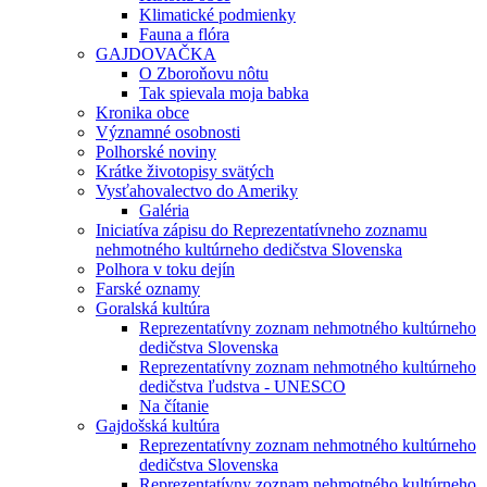
Klimatické podmienky
Fauna a flóra
GAJDOVAČKA
O Zboroňovu nôtu
Tak spievala moja babka
Kronika obce
Významné osobnosti
Polhorské noviny
Krátke životopisy svätých
Vysťahovalectvo do Ameriky
Galéria
Iniciatíva zápisu do Reprezentatívneho zoznamu
nehmotného kultúrneho dedičstva Slovenska
Polhora v toku dejín
Farské oznamy
Goralská kultúra
Reprezentatívny zoznam nehmotného kultúrneho
dedičstva Slovenska
Reprezentatívny zoznam nehmotného kultúrneho
dedičstva ľudstva - UNESCO
Na čítanie
Gajdošská kultúra
Reprezentatívny zoznam nehmotného kultúrneho
dedičstva Slovenska
Reprezentatívny zoznam nehmotného kultúrneho