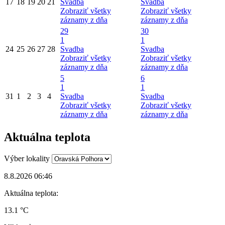
17
18
19
20
21
Svadba
Svadba
Zobraziť všetky
Zobraziť všetky
záznamy z dňa
záznamy z dňa
29
30
1
1
24
25
26
27
28
Svadba
Svadba
Zobraziť všetky
Zobraziť všetky
záznamy z dňa
záznamy z dňa
5
6
1
1
31
1
2
3
4
Svadba
Svadba
Zobraziť všetky
Zobraziť všetky
záznamy z dňa
záznamy z dňa
Aktuálna teplota
Výber lokality
8.8.2026 06:46
Aktuálna teplota:
13.1 °C