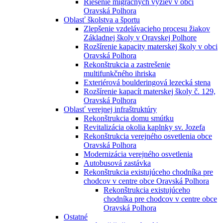
Riešenie migračných výziev v obci
Oravská Polhora
Oblasť školstva a športu
Zlepšenie vzdelávacieho procesu žiakov
Základnej školy v Oravskej Polhore
Rozšírenie kapacity materskej školy v obci
Oravská Polhora
Rekonštrukcia a zastrešenie
multifunkčného ihriska
Exteriérová boulderingová lezecká stena
Rozšírenie kapacít materskej školy č. 129,
Oravská Polhora
Oblasť verejnej infraštruktúry
Rekonštrukcia domu smútku
Revitalizácia okolia kaplnky sv. Jozefa
Rekonštrukcia verejného osvetlenia obce
Oravská Polhora
Modernizácia verejného osvetlenia
Autobusová zastávka
Rekonštrukcia existujúceho chodníka pre
chodcov v centre obce Oravská Polhora
Rekonštrukcia existujúceho
chodníka pre chodcov v centre obce
Oravská Polhora
Ostatné