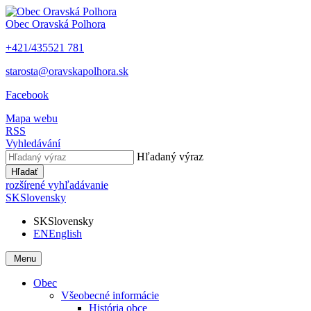
Obec
Oravská Polhora
+421/435521 781
starosta@oravskapolhora.sk
Facebook
Mapa webu
RSS
Vyhledávání
Hľadaný výraz
Hľadať
rozšírené vyhľadávanie
SK
Slovensky
SK
Slovensky
EN
English
Menu
Obec
Všeobecné informácie
História obce