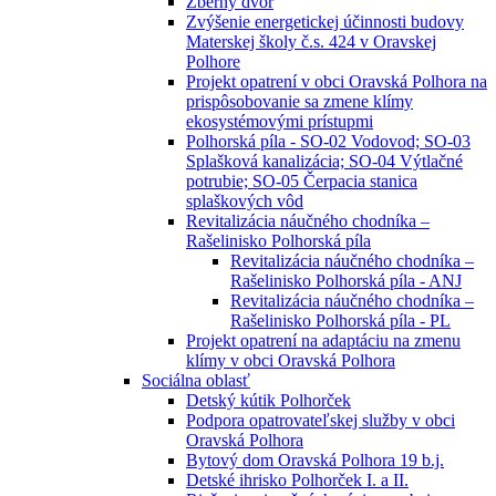
Zberný dvor
Zvýšenie energetickej účinnosti budovy
Materskej školy č.s. 424 v Oravskej
Polhore
Projekt opatrení v obci Oravská Polhora na
prispôsobovanie sa zmene klímy
ekosystémovými prístupmi
Polhorská píla - SO-02 Vodovod; SO-03
Splašková kanalizácia; SO-04 Výtlačné
potrubie; SO-05 Čerpacia stanica
splaškových vôd
Revitalizácia náučného chodníka –
Rašelinisko Polhorská píla
Revitalizácia náučného chodníka –
Rašelinisko Polhorská píla - ANJ
Revitalizácia náučného chodníka –
Rašelinisko Polhorská píla - PL
Projekt opatrení na adaptáciu na zmenu
klímy v obci Oravská Polhora
Sociálna oblasť
Detský kútik Polhorček
Podpora opatrovateľskej služby v obci
Oravská Polhora
Bytový dom Oravská Polhora 19 b.j.
Detské ihrisko Polhorček I. a II.