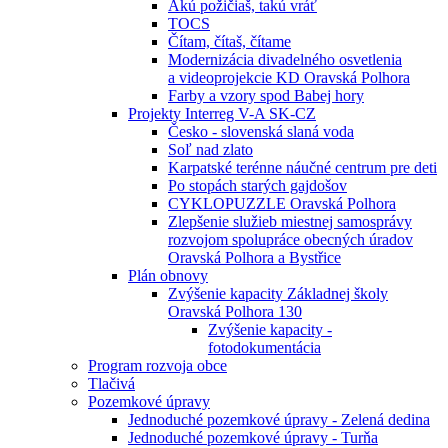
Akú požičiaš, takú vráť
TOCS
Čítam, čítaš, čítame
Modernizácia divadelného osvetlenia
a videoprojekcie KD Oravská Polhora
Farby a vzory spod Babej hory
Projekty Interreg V-A SK-CZ
Česko - slovenská slaná voda
Soľ nad zlato
Karpatské terénne náučné centrum pre deti
Po stopách starých gajdošov
CYKLOPUZZLE Oravská Polhora
Zlepšenie služieb miestnej samosprávy
rozvojom spolupráce obecných úradov
Oravská Polhora a Bystřice
Plán obnovy
Zvýšenie kapacity Základnej školy
Oravská Polhora 130
Zvýšenie kapacity -
fotodokumentácia
Program rozvoja obce
Tlačivá
Pozemkové úpravy
Jednoduché pozemkové úpravy - Zelená dedina
Jednoduché pozemkové úpravy - Turňa