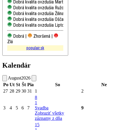
Dobrá kvalita ovzdušia
Martin, Jesenského
Dobrá kvalita ovzdušia
Ružomberok, Riadok
Dobrá kvalita ovzdušia
Žilina, Obežná
Dobrá kvalita ovzdušia
Oščadnica
Dobrá kvalita ovzdušia
Liptovský Mikuláš, Školská
Dobrá |
Zhoršená |
Zlá
populair.sk
Kalendár
August
2026
Po
Ut
St
Št
Pia
So
Ne
27
28
29
30
31
1
2
8
1
3
4
5
6
7
Svadba
9
Zobraziť všetky
záznamy z dňa
15
1