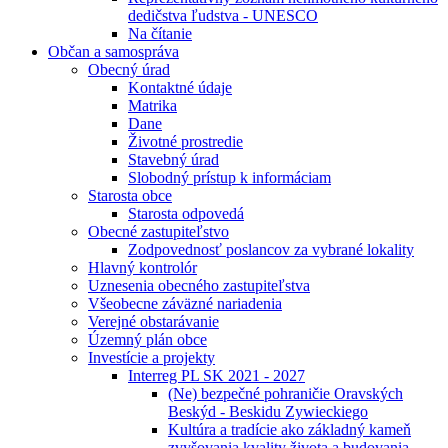
dedičstva ľudstva - UNESCO
Na čítanie
Občan a samospráva
Obecný úrad
Kontaktné údaje
Matrika
Dane
Životné prostredie
Stavebný úrad
Slobodný prístup k informáciam
Starosta obce
Starosta odpovedá
Obecné zastupiteľstvo
Zodpovednosť poslancov za vybrané lokality
Hlavný kontrolór
Uznesenia obecného zastupiteľstva
Všeobecne záväzné nariadenia
Verejné obstarávanie
Územný plán obce
Investície a projekty
Interreg PL SK 2021 - 2027
(Ne) bezpečné pohraničie Oravských
Beskýd - Beskidu Zywieckiego
Kultúra a tradície ako základný kameň
zvyšovania kvality života a budovania