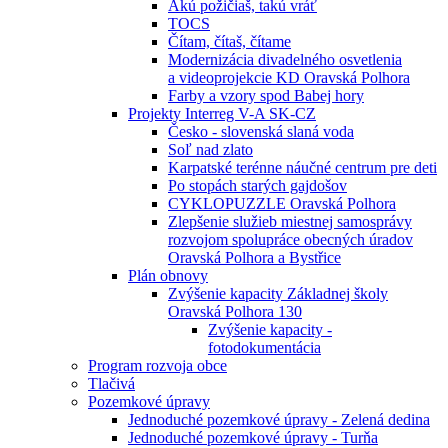
Akú požičiaš, takú vráť
TOCS
Čítam, čítaš, čítame
Modernizácia divadelného osvetlenia
a videoprojekcie KD Oravská Polhora
Farby a vzory spod Babej hory
Projekty Interreg V-A SK-CZ
Česko - slovenská slaná voda
Soľ nad zlato
Karpatské terénne náučné centrum pre deti
Po stopách starých gajdošov
CYKLOPUZZLE Oravská Polhora
Zlepšenie služieb miestnej samosprávy
rozvojom spolupráce obecných úradov
Oravská Polhora a Bystřice
Plán obnovy
Zvýšenie kapacity Základnej školy
Oravská Polhora 130
Zvýšenie kapacity -
fotodokumentácia
Program rozvoja obce
Tlačivá
Pozemkové úpravy
Jednoduché pozemkové úpravy - Zelená dedina
Jednoduché pozemkové úpravy - Turňa