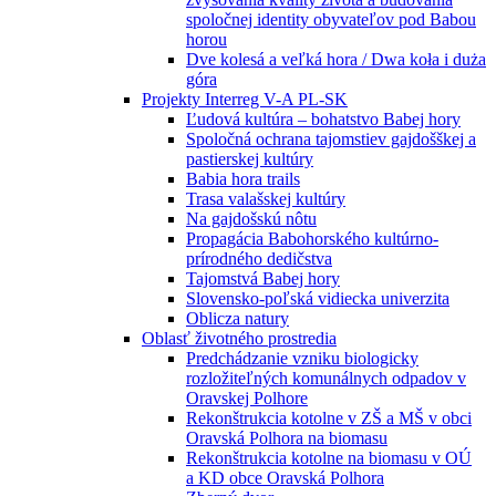
spoločnej identity obyvateľov pod Babou
horou
Dve kolesá a veľká hora / Dwa koła i duża
góra
Projekty Interreg V-A PL-SK
Ľudová kultúra – bohatstvo Babej hory
Spoločná ochrana tajomstiev gajdošškej a
pastierskej kultúry
Babia hora trails
Trasa valašskej kultúry
Na gajdošskú nôtu
Propagácia Babohorského kultúrno-
prírodného dedičstva
Tajomstvá Babej hory
Slovensko-poľská vidiecka univerzita
Oblicza natury
Oblasť životného prostredia
Predchádzanie vzniku biologicky
rozložiteľných komunálnych odpadov v
Oravskej Polhore
Rekonštrukcia kotolne v ZŠ a MŠ v obci
Oravská Polhora na biomasu
Rekonštrukcia kotolne na biomasu v OÚ
a KD obce Oravská Polhora