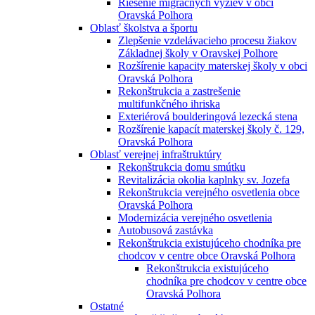
Riešenie migračných výziev v obci
Oravská Polhora
Oblasť školstva a športu
Zlepšenie vzdelávacieho procesu žiakov
Základnej školy v Oravskej Polhore
Rozšírenie kapacity materskej školy v obci
Oravská Polhora
Rekonštrukcia a zastrešenie
multifunkčného ihriska
Exteriérová boulderingová lezecká stena
Rozšírenie kapacít materskej školy č. 129,
Oravská Polhora
Oblasť verejnej infraštruktúry
Rekonštrukcia domu smútku
Revitalizácia okolia kaplnky sv. Jozefa
Rekonštrukcia verejného osvetlenia obce
Oravská Polhora
Modernizácia verejného osvetlenia
Autobusová zastávka
Rekonštrukcia existujúceho chodníka pre
chodcov v centre obce Oravská Polhora
Rekonštrukcia existujúceho
chodníka pre chodcov v centre obce
Oravská Polhora
Ostatné