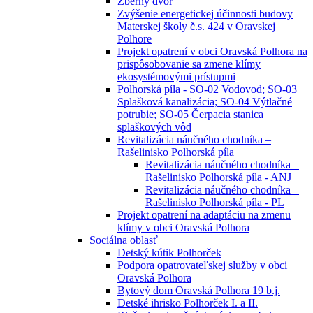
Zberný dvor
Zvýšenie energetickej účinnosti budovy
Materskej školy č.s. 424 v Oravskej
Polhore
Projekt opatrení v obci Oravská Polhora na
prispôsobovanie sa zmene klímy
ekosystémovými prístupmi
Polhorská píla - SO-02 Vodovod; SO-03
Splašková kanalizácia; SO-04 Výtlačné
potrubie; SO-05 Čerpacia stanica
splaškových vôd
Revitalizácia náučného chodníka –
Rašelinisko Polhorská píla
Revitalizácia náučného chodníka –
Rašelinisko Polhorská píla - ANJ
Revitalizácia náučného chodníka –
Rašelinisko Polhorská píla - PL
Projekt opatrení na adaptáciu na zmenu
klímy v obci Oravská Polhora
Sociálna oblasť
Detský kútik Polhorček
Podpora opatrovateľskej služby v obci
Oravská Polhora
Bytový dom Oravská Polhora 19 b.j.
Detské ihrisko Polhorček I. a II.