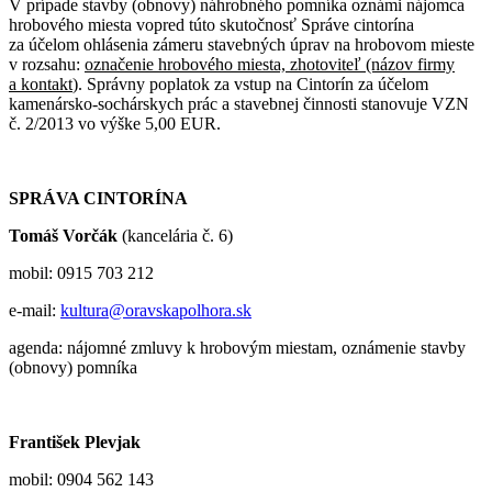
V prípade stavby (obnovy) náhrobného pomníka oznámi nájomca
hrobového miesta vopred túto skutočnosť Správe cintorína
za účelom ohlásenia zámeru stavebných úprav na hrobovom mieste
v rozsahu:
označenie hrobového miesta, zhotoviteľ (názov firmy
a kontakt
). Správny poplatok za vstup na Cintorín za účelom
kamenársko-sochárskych prác a stavebnej činnosti stanovuje VZN
č. 2/2013 vo výške 5,00 EUR.
SPRÁVA CINTORÍNA
Tomáš Vorčák
(kancelária č. 6)
mobil: 0915 703 212
e-mail:
kultura@oravskapolhora.sk
agenda: nájomné zmluvy k hrobovým miestam, oznámenie stavby
(obnovy) pomníka
František Plevjak
mobil: 0904 562 143