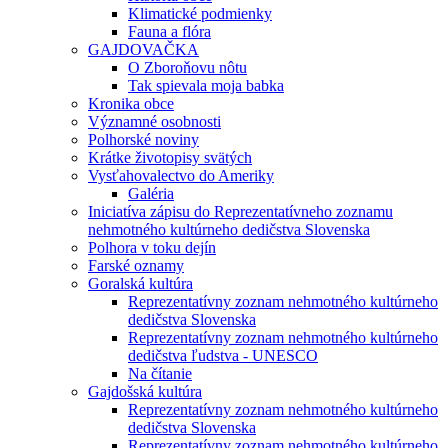
Klimatické podmienky
Fauna a flóra
GAJDOVAČKA
O Zboroňovu nôtu
Tak spievala moja babka
Kronika obce
Významné osobnosti
Polhorské noviny
Krátke životopisy svätých
Vysťahovalectvo do Ameriky
Galéria
Iniciatíva zápisu do Reprezentatívneho zoznamu
nehmotného kultúrneho dedičstva Slovenska
Polhora v toku dejín
Farské oznamy
Goralská kultúra
Reprezentatívny zoznam nehmotného kultúrneho
dedičstva Slovenska
Reprezentatívny zoznam nehmotného kultúrneho
dedičstva ľudstva - UNESCO
Na čítanie
Gajdošská kultúra
Reprezentatívny zoznam nehmotného kultúrneho
dedičstva Slovenska
Reprezentatívny zoznam nehmotného kultúrneho