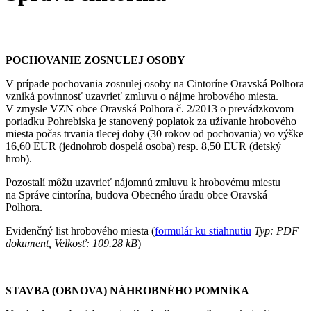
POCHOVANIE ZOSNULEJ OSOBY
V prípade pochovania zosnulej osoby na Cintoríne Oravská Polhora
vzniká povinnosť
uzavrieť zmluvu
o nájme hrobového miesta
.
V zmysle VZN obce Oravská Polhora č. 2/2013 o prevádzkovom
poriadku Pohrebiska je stanovený poplatok za užívanie hrobového
miesta počas trvania tlecej doby (30 rokov od pochovania) vo výške
16,60 EUR (jednohrob dospelá osoba) resp. 8,50 EUR (detský
hrob).
Pozostalí môžu uzavrieť nájomnú zmluvu k hrobovému miestu
na Správe cintorína, budova Obecného úradu obce Oravská
Polhora.
Evidenčný list hrobového miesta (
formulár ku stiahnutiu
Typ: PDF
dokument, Velkosť: 109.28 kB
)
STAVBA (OBNOVA) NÁHROBNÉHO POMNÍKA