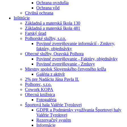
Ochrana ovzdušia
Ochrana vôd
Civilná ochrana
Inštitúcie
Základná a materská škola 130
Základná a materská škola 481
Farský úrad
Polhorské služby, s.r.o.
Povinné zverejňovanie informácií - Zmluvy,
faktúry, objednávky
Obecné služby, Oravská Polhora
Povinné zverejňovanie - Faktúry, objednávky
Povinné zverejňovanie - Zmluvy
Miestny spolok Slovenského červeného kríža
Galéria z aktivít
2% pre Nadáciu Jána Pavla II.
Polhorec, s.r.o.
Cowork KOPA
Obecná knižnica
Fotogaléria
Športová hala Valérie Tyrolovej
GDPR a Podmienky využívania Športovej haly
Valérie Tyrolovej
Rezervačný systém
Informácie