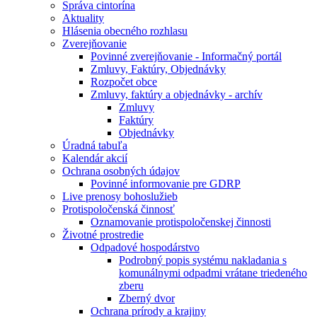
Správa cintorína
Aktuality
Hlásenia obecného rozhlasu
Zverejňovanie
Povinné zverejňovanie - Informačný portál
Zmluvy, Faktúry, Objednávky
Rozpočet obce
Zmluvy, faktúry a objednávky - archív
Zmluvy
Faktúry
Objednávky
Úradná tabuľa
Kalendár akcií
Ochrana osobných údajov
Povinné informovanie pre GDRP
Live prenosy bohoslužieb
Protispoločenská činnosť
Oznamovanie protispoločenskej činnosti
Životné prostredie
Odpadové hospodárstvo
Podrobný popis systému nakladania s
komunálnymi odpadmi vrátane triedeného
zberu
Zberný dvor
Ochrana prírody a krajiny