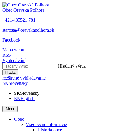
Obec
Oravská Polhora
+421/435521 781
starosta@oravskapolhora.sk
Facebook
Mapa webu
RSS
Vyhledávání
Hľadaný výraz
Hľadať
rozšírené vyhľadávanie
SK
Slovensky
SK
Slovensky
EN
English
Menu
Obec
Všeobecné informácie
História obce