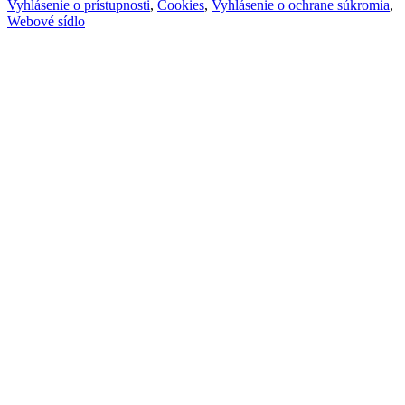
Vyhlásenie o prístupnosti
,
Cookies
,
Vyhlásenie o ochrane súkromia
,
Webové sídlo