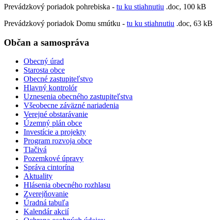
Prevádzkový poriadok pohrebiska -
tu ku stiahnutiu
.doc, 100 kB
Prevádzkový poriadok Domu smútku -
tu ku stiahnutiu
.doc, 63 kB
Občan a samospráva
Obecný úrad
Starosta obce
Obecné zastupiteľstvo
Hlavný kontrolór
Uznesenia obecného zastupiteľstva
Všeobecne záväzné nariadenia
Verejné obstarávanie
Územný plán obce
Investície a projekty
Program rozvoja obce
Tlačivá
Pozemkové úpravy
Správa cintorína
Aktuality
Hlásenia obecného rozhlasu
Zverejňovanie
Úradná tabuľa
Kalendár akcií