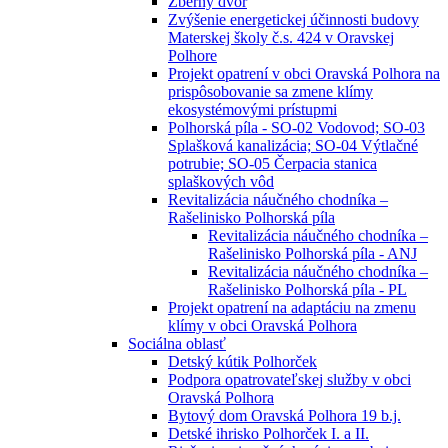
Zberný dvor
Zvýšenie energetickej účinnosti budovy
Materskej školy č.s. 424 v Oravskej
Polhore
Projekt opatrení v obci Oravská Polhora na
prispôsobovanie sa zmene klímy
ekosystémovými prístupmi
Polhorská píla - SO-02 Vodovod; SO-03
Splašková kanalizácia; SO-04 Výtlačné
potrubie; SO-05 Čerpacia stanica
splaškových vôd
Revitalizácia náučného chodníka –
Rašelinisko Polhorská píla
Revitalizácia náučného chodníka –
Rašelinisko Polhorská píla - ANJ
Revitalizácia náučného chodníka –
Rašelinisko Polhorská píla - PL
Projekt opatrení na adaptáciu na zmenu
klímy v obci Oravská Polhora
Sociálna oblasť
Detský kútik Polhorček
Podpora opatrovateľskej služby v obci
Oravská Polhora
Bytový dom Oravská Polhora 19 b.j.
Detské ihrisko Polhorček I. a II.