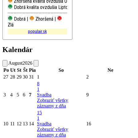
Zhoršená kvalita ovzdušia
Oščadnica
Dobrá kvalita ovzdušia
Liptovský Mikuláš, Školská
Dobrá |
Zhoršená |
Zlá
populair.sk
Kalendár
August
2026
Po
Ut
St
Št
Pia
So
Ne
27
28
29
30
31
1
2
8
1
3
4
5
6
7
Svadba
9
Zobraziť všetky
záznamy z dňa
15
1
10
11
12
13
14
Svadba
16
Zobraziť všetky
záznamy z dňa