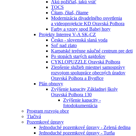
Akú požičiaš, takú vráť
TOCS
Čítam, čítaš, čítame
Modernizácia divadelného osvetlenia
a videoprojekcie KD Oravská Polhora
Farby a vzory spod Babej hory
Projekty Interreg V-A SK-CZ
Česko - slovenská slaná voda
Soľ nad zlato
Karpatské terénne náučné centrum pre deti
Po stopách starých gajdošov
CYKLOPUZZLE Oravská Polhora
Zlepšenie služieb miestnej samosprávy
rozvojom spolupráce obecných úradov
Oravská Polhora a Bystřice
Plán obnovy
Zvýšenie kapacity Základnej školy
Oravská Polhora 130
Zvýšenie kapacity -
fotodokumentácia
Program rozvoja obce
Tlačivá
Pozemkové úpravy
Jednoduché pozemkové úpravy - Zelená dedina
Jednoduché pozemkové úpravy - Turňa