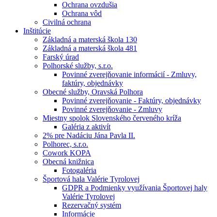
Ochrana ovzdušia
Ochrana vôd
Civilná ochrana
Inštitúcie
Základná a materská škola 130
Základná a materská škola 481
Farský úrad
Polhorské služby, s.r.o.
Povinné zverejňovanie informácií - Zmluvy,
faktúry, objednávky
Obecné služby, Oravská Polhora
Povinné zverejňovanie - Faktúry, objednávky
Povinné zverejňovanie - Zmluvy
Miestny spolok Slovenského červeného kríža
Galéria z aktivít
2% pre Nadáciu Jána Pavla II.
Polhorec, s.r.o.
Cowork KOPA
Obecná knižnica
Fotogaléria
Športová hala Valérie Tyrolovej
GDPR a Podmienky využívania Športovej haly
Valérie Tyrolovej
Rezervačný systém
Informácie