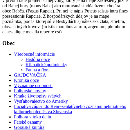
v prvom rade prameň slanej vody, ktorý je na mape zakreslený južne
od Babej hory (mons Baba) ako murovaná studňa území chotára
obce Rabča. (Pagus Rapcia). Pri nej je nápis Puteus salsus intra fines
possessionis Rapciae. Z hospodárskych údajov je na mape
poznámka, podľa ktorej sú v Beskydách aj náleziská zlata, striebra,
olova a iných kovov. (In istis montibus aurum, argentum, plumbum
et aes alique metalla reperire est).
Obec
Všeobecné informácie
História obce
Klimatické podmienky
Fauna a flóra
GAJDOVAČKA
Kronika obce
Významné osobnosti
Polhorské noviny
Krátke životopisy svätých
Vysťahovalectvo do Ameriky
Iniciatíva zápisu do Reprezentatívneho zoznamu nehmotného
kultúrneho dedičstva Slovenska
Polhora v toku dejín
Farské oznamy
Goralská kultúra