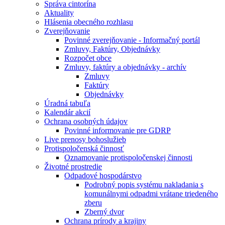
Správa cintorína
Aktuality
Hlásenia obecného rozhlasu
Zverejňovanie
Povinné zverejňovanie - Informačný portál
Zmluvy, Faktúry, Objednávky
Rozpočet obce
Zmluvy, faktúry a objednávky - archív
Zmluvy
Faktúry
Objednávky
Úradná tabuľa
Kalendár akcií
Ochrana osobných údajov
Povinné informovanie pre GDRP
Live prenosy bohoslužieb
Protispoločenská činnosť
Oznamovanie protispoločenskej činnosti
Životné prostredie
Odpadové hospodárstvo
Podrobný popis systému nakladania s
komunálnymi odpadmi vrátane triedeného
zberu
Zberný dvor
Ochrana prírody a krajiny