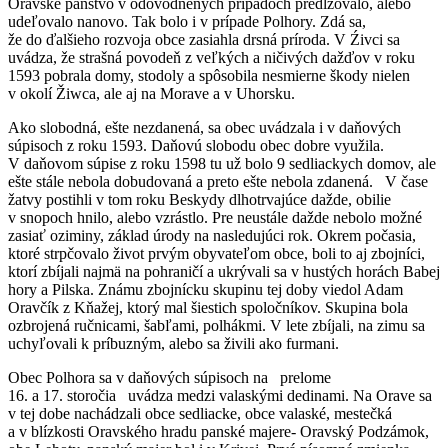
Oravské panstvo v odôvodnených prípadoch predlžovalo, alebo
udeľovalo nanovo. Tak bolo i v prípade Polhory. Zdá sa,
že do ďalšieho rozvoja obce zasiahla drsná príroda. V Źivci sa
uvádza, že strašná povodeň z veľkých a ničivých dažďov v roku
1593 pobrala domy, stodoly a spôsobila nesmierne škody nielen
v okolí Žiwca, ale aj na Morave a v Uhorsku.
Ako slobodná, ešte nezdanená, sa obec uvádzala i v daňových
súpisoch z roku 1593. Daňovú slobodu obec dobre využila.
V daňovom súpise z roku 1598 tu už bolo 9 sedliackych domov, ale
ešte stále nebola dobudovaná a preto ešte nebola zdanená. V čase
žatvy postihli v tom roku Beskydy dlhotrvajúce dažde, obilie
v snopoch hnilo, alebo vzrástlo. Pre neustále dažde nebolo možné
zasiať oziminy, základ úrody na nasledujúci rok. Okrem počasia,
ktoré strpčovalo život prvým obyvateľom obce, boli to aj zbojníci,
ktorí zbíjali najmä na pohraničí a ukrývali sa v hustých horách Babej
hory a Pilska. Známu zbojnícku skupinu tej doby viedol Adam
Oravčík z Kňažej, ktorý mal šiestich spoločníkov. Skupina bola
ozbrojená ručnicami, šabľami, polhákmi. V lete zbíjali, na zimu sa
uchyľovali k príbuzným, alebo sa živili ako furmani.
Obec Polhora sa v daňových súpisoch na prelome
16. a 17. storočia uvádza medzi valaskými dedinami. Na Orave sa
v tej dobe nachádzali obce sedliacke, obce valaské, mestečká
a v blízkosti Oravského hradu panské majere- Oravský Podzámok,