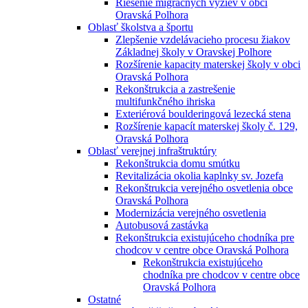
Riešenie migračných výziev v obci
Oravská Polhora
Oblasť školstva a športu
Zlepšenie vzdelávacieho procesu žiakov
Základnej školy v Oravskej Polhore
Rozšírenie kapacity materskej školy v obci
Oravská Polhora
Rekonštrukcia a zastrešenie
multifunkčného ihriska
Exteriérová boulderingová lezecká stena
Rozšírenie kapacít materskej školy č. 129,
Oravská Polhora
Oblasť verejnej infraštruktúry
Rekonštrukcia domu smútku
Revitalizácia okolia kaplnky sv. Jozefa
Rekonštrukcia verejného osvetlenia obce
Oravská Polhora
Modernizácia verejného osvetlenia
Autobusová zastávka
Rekonštrukcia existujúceho chodníka pre
chodcov v centre obce Oravská Polhora
Rekonštrukcia existujúceho
chodníka pre chodcov v centre obce
Oravská Polhora
Ostatné