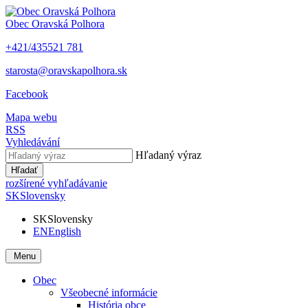
Obec
Oravská Polhora
+421/435521 781
starosta@oravskapolhora.sk
Facebook
Mapa webu
RSS
Vyhledávání
Hľadaný výraz
Hľadať
rozšírené vyhľadávanie
SK
Slovensky
SK
Slovensky
EN
English
Menu
Obec
Všeobecné informácie
História obce