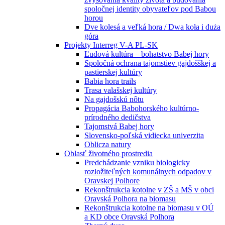
spoločnej identity obyvateľov pod Babou
horou
Dve kolesá a veľká hora / Dwa koła i duża
góra
Projekty Interreg V-A PL-SK
Ľudová kultúra – bohatstvo Babej hory
Spoločná ochrana tajomstiev gajdošškej a
pastierskej kultúry
Babia hora trails
Trasa valašskej kultúry
Na gajdošskú nôtu
Propagácia Babohorského kultúrno-
prírodného dedičstva
Tajomstvá Babej hory
Slovensko-poľská vidiecka univerzita
Oblicza natury
Oblasť životného prostredia
Predchádzanie vzniku biologicky
rozložiteľných komunálnych odpadov v
Oravskej Polhore
Rekonštrukcia kotolne v ZŠ a MŠ v obci
Oravská Polhora na biomasu
Rekonštrukcia kotolne na biomasu v OÚ
a KD obce Oravská Polhora