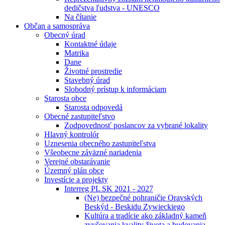
dedičstva ľudstva - UNESCO
Na čítanie
Občan a samospráva
Obecný úrad
Kontaktné údaje
Matrika
Dane
Životné prostredie
Stavebný úrad
Slobodný prístup k informáciam
Starosta obce
Starosta odpovedá
Obecné zastupiteľstvo
Zodpovednosť poslancov za vybrané lokality
Hlavný kontrolór
Uznesenia obecného zastupiteľstva
Všeobecne záväzné nariadenia
Verejné obstarávanie
Územný plán obce
Investície a projekty
Interreg PL SK 2021 - 2027
(Ne) bezpečné pohraničie Oravských
Beskýd - Beskidu Zywieckiego
Kultúra a tradície ako základný kameň
zvyšovania kvality života a budovania