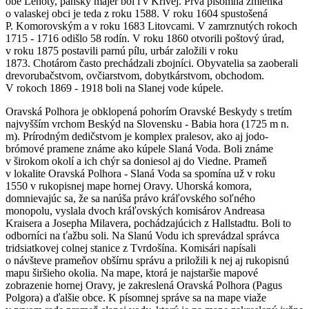
obe Lehoty, panský majer bol i v Krivej. Prvá písomná zmienka
o valaskej obci je teda z roku 1588. V roku 1604 spustošená
P. Komorovským a v roku 1683 Litovcami. V zamrznutých rokoch
1715 - 1716 odišlo 58 rodín. V roku 1860 otvorili poštový úrad,
v roku 1875 postavili parnú pílu, urbár založili v roku
1873. Chotárom často prechádzali zbojníci. Obyvatelia sa zaoberali
drevorubačstvom, ovčiarstvom, dobytkárstvom, obchodom.
V rokoch 1869 - 1918 boli na Slanej vode kúpele.
Oravská Polhora je obklopená pohorím Oravské Beskydy s tretím
najvyšším vrchom Beskýd na Slovensku - Babia hora (1725 m n.
m). Prírodným dedičstvom je komplex pralesov, ako aj jodo-
brómové pramene známe ako kúpele Slaná Voda. Boli známe
v širokom okolí a ich chýr sa doniesol aj do Viedne. Prameň
v lokalite Oravská Polhora - Slaná Voda sa spomína už v roku
1550 v rukopisnej mape hornej Oravy. Uhorská komora,
domnievajúc sa, že sa narúša právo kráľovského soľného
monopolu, vyslala dvoch kráľovských komisárov Andreasa
Kraisera a Josepha Milavera, pochádzajúcich z Hallstadtu. Boli to
odborníci na ťažbu soli. Na Slanú Vodu ich sprevádzal správca
tridsiatkovej colnej stanice z Tvrdošína. Komisári napísali
o návšteve prameňov obšírnu správu a priložili k nej aj rukopisnú
mapu širšieho okolia. Na mape, ktorá je najstaršie mapové
zobrazenie hornej Oravy, je zakreslená Oravská Polhora (Pagus
Polgora) a ďalšie obce. K písomnej správe sa na mape viaže