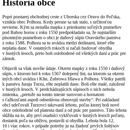
História obce
Popri prastarej obchodnej ceste z Uhorska cez Oravu do Poľska,
vznikla obec Polhora. Kedy presne sa tak stalo, s určitosťou
nevieme. Kým sa nenašla mapka z prieskumu soľných prameňov
pod Babou horou z roku 1550 predpokladalo sa, že najstarším
písomným prameňom o obci je daňový súpis Oravského panstva
z roku 1588. Polhora sa tu uvádza medzi dedinami, ktoré ešte
neplatia dane. V ostatných rokoch si začali budovať obydlia
v hustých lesoch, preto boli oslobodené od všetkých daní a prác pre
zámok.
Objavili sa však novšie údaje. Okrem mapky z roku 1550 i daňový
súpis, v ktorom bol k roku 1567 dolepený list, na ktorom sa okrem
iných obcí uvádza i Klin, Zubrowa Hlawa a Polhora. Všetky patrili
k panstvu Juraja Turzu, ešte neplatili dane. Boli ešte malé, založené
v hustých lesoch. V predchádzajúcich súpisoch o nich nebola
zmienka, „pretože na tomto mieste surovom a hornatom
s ťažkosťami aspoň odnedávna obnovujú stavby“. Pri zakladaní
obcí udeľovali Turzovci takzvanú lehotu, počas ktorej boli nové
obce oslobodené od platenia daní a od prác pre panstvo. Táto lehota
slúžila na to, aby prví osadníci vyklčovali v hustých lesoch poľany,
dostatok poľa na obživu, postavili si obydlia. Lehota bola 12,
16 i viac rokov, v prípade potreby ju na žiadosť prvých šoltýsov