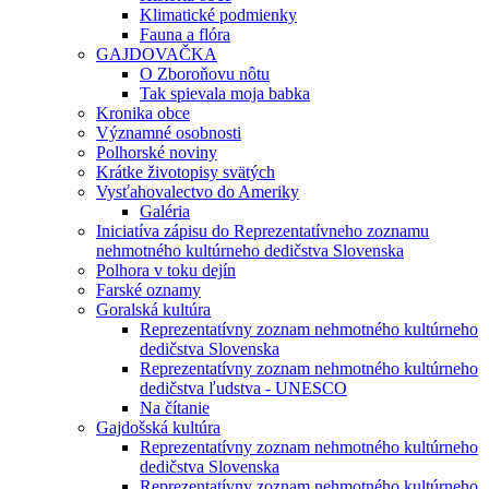
Klimatické podmienky
Fauna a flóra
GAJDOVAČKA
O Zboroňovu nôtu
Tak spievala moja babka
Kronika obce
Významné osobnosti
Polhorské noviny
Krátke životopisy svätých
Vysťahovalectvo do Ameriky
Galéria
Iniciatíva zápisu do Reprezentatívneho zoznamu
nehmotného kultúrneho dedičstva Slovenska
Polhora v toku dejín
Farské oznamy
Goralská kultúra
Reprezentatívny zoznam nehmotného kultúrneho
dedičstva Slovenska
Reprezentatívny zoznam nehmotného kultúrneho
dedičstva ľudstva - UNESCO
Na čítanie
Gajdošská kultúra
Reprezentatívny zoznam nehmotného kultúrneho
dedičstva Slovenska
Reprezentatívny zoznam nehmotného kultúrneho