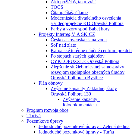
Akú požičiaš, takú vráť
TOCS
Čítam, čítaš, čítame
Modernizácia divadelného osvetlenia
a videoprojekcie KD Oravská Polhora
Farby a vzory spod Babej hory
Projekty Interreg V-A SK-CZ
Česko - slovenská slaná voda
Soľ nad zlato
Karpatské terénne náučné centrum pre deti
Po stopách starých gajdošov
CYKLOPUZZLE Oravská Polhora
Zlepšenie služieb miestnej samosprávy
rozvojom spolupráce obecných úradov
Oravská Polhora a Bystřice
Plán obnovy
Zvýšenie kapacity Základnej školy
Oravská Polhora 130
Zvýšenie kapacity -
fotodokumentácia
Program rozvoja obce
Tlačivá
Pozemkové úpravy
Jednoduché pozemkové úpravy - Zelená dedina
Jednoduché pozemkové úpravy - Turňa