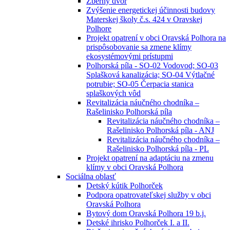
Zberný dvor
Zvýšenie energetickej účinnosti budovy
Materskej školy č.s. 424 v Oravskej
Polhore
Projekt opatrení v obci Oravská Polhora na
prispôsobovanie sa zmene klímy
ekosystémovými prístupmi
Polhorská píla - SO-02 Vodovod; SO-03
Splašková kanalizácia; SO-04 Výtlačné
potrubie; SO-05 Čerpacia stanica
splaškových vôd
Revitalizácia náučného chodníka –
Rašelinisko Polhorská píla
Revitalizácia náučného chodníka –
Rašelinisko Polhorská píla - ANJ
Revitalizácia náučného chodníka –
Rašelinisko Polhorská píla - PL
Projekt opatrení na adaptáciu na zmenu
klímy v obci Oravská Polhora
Sociálna oblasť
Detský kútik Polhorček
Podpora opatrovateľskej služby v obci
Oravská Polhora
Bytový dom Oravská Polhora 19 b.j.
Detské ihrisko Polhorček I. a II.