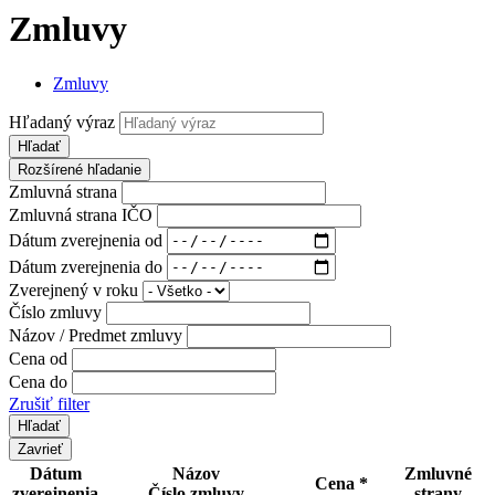
Zmluvy
Zmluvy
Hľadaný výraz
Hľadať
Rozšírené hľadanie
Zmluvná strana
Zmluvná strana IČO
Dátum zverejnenia od
Dátum zverejnenia do
Zverejnený v roku
Číslo zmluvy
Názov / Predmet zmluvy
Cena od
Cena do
Zrušiť filter
Zavrieť
Dátum
Názov
Zmluvné
Cena *
zverejnenia
Číslo zmluvy
strany