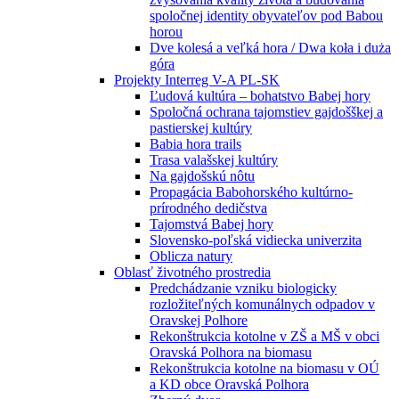
spoločnej identity obyvateľov pod Babou
horou
Dve kolesá a veľká hora / Dwa koła i duża
góra
Projekty Interreg V-A PL-SK
Ľudová kultúra – bohatstvo Babej hory
Spoločná ochrana tajomstiev gajdošškej a
pastierskej kultúry
Babia hora trails
Trasa valašskej kultúry
Na gajdošskú nôtu
Propagácia Babohorského kultúrno-
prírodného dedičstva
Tajomstvá Babej hory
Slovensko-poľská vidiecka univerzita
Oblicza natury
Oblasť životného prostredia
Predchádzanie vzniku biologicky
rozložiteľných komunálnych odpadov v
Oravskej Polhore
Rekonštrukcia kotolne v ZŠ a MŠ v obci
Oravská Polhora na biomasu
Rekonštrukcia kotolne na biomasu v OÚ
a KD obce Oravská Polhora