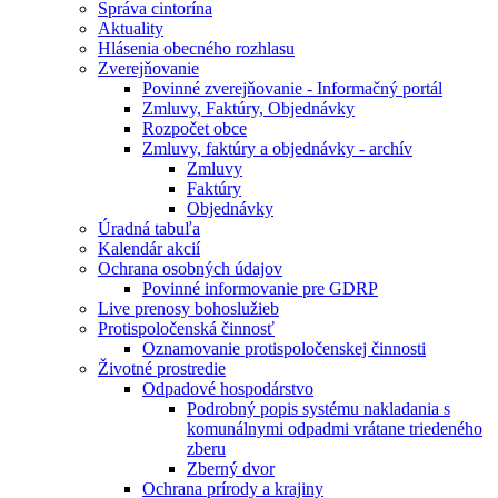
Správa cintorína
Aktuality
Hlásenia obecného rozhlasu
Zverejňovanie
Povinné zverejňovanie - Informačný portál
Zmluvy, Faktúry, Objednávky
Rozpočet obce
Zmluvy, faktúry a objednávky - archív
Zmluvy
Faktúry
Objednávky
Úradná tabuľa
Kalendár akcií
Ochrana osobných údajov
Povinné informovanie pre GDRP
Live prenosy bohoslužieb
Protispoločenská činnosť
Oznamovanie protispoločenskej činnosti
Životné prostredie
Odpadové hospodárstvo
Podrobný popis systému nakladania s
komunálnymi odpadmi vrátane triedeného
zberu
Zberný dvor
Ochrana prírody a krajiny