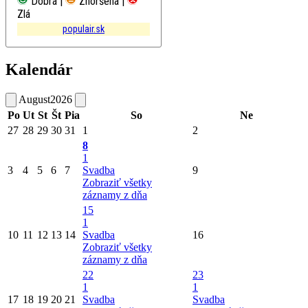
Dobrá |
Zhoršená |
Zlá
populair.sk
Kalendár
August
2026
Po
Ut
St
Št
Pia
So
Ne
27
28
29
30
31
1
2
8
1
3
4
5
6
7
Svadba
9
Zobraziť všetky
záznamy z dňa
15
1
10
11
12
13
14
Svadba
16
Zobraziť všetky
záznamy z dňa
22
23
1
1
17
18
19
20
21
Svadba
Svadba