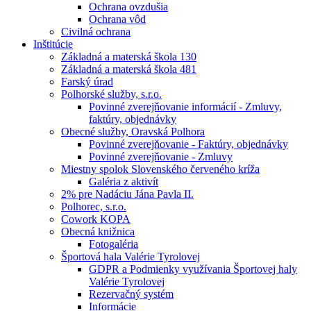
Ochrana ovzdušia
Ochrana vôd
Civilná ochrana
Inštitúcie
Základná a materská škola 130
Základná a materská škola 481
Farský úrad
Polhorské služby, s.r.o.
Povinné zverejňovanie informácií - Zmluvy,
faktúry, objednávky
Obecné služby, Oravská Polhora
Povinné zverejňovanie - Faktúry, objednávky
Povinné zverejňovanie - Zmluvy
Miestny spolok Slovenského červeného kríža
Galéria z aktivít
2% pre Nadáciu Jána Pavla II.
Polhorec, s.r.o.
Cowork KOPA
Obecná knižnica
Fotogaléria
Športová hala Valérie Tyrolovej
GDPR a Podmienky využívania Športovej haly
Valérie Tyrolovej
Rezervačný systém
Informácie