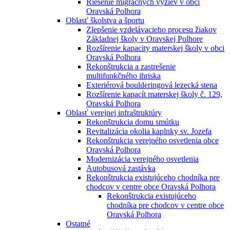
Riešenie migračných výziev v obci
Oravská Polhora
Oblasť školstva a športu
Zlepšenie vzdelávacieho procesu žiakov
Základnej školy v Oravskej Polhore
Rozšírenie kapacity materskej školy v obci
Oravská Polhora
Rekonštrukcia a zastrešenie
multifunkčného ihriska
Exteriérová boulderingová lezecká stena
Rozšírenie kapacít materskej školy č. 129,
Oravská Polhora
Oblasť verejnej infraštruktúry
Rekonštrukcia domu smútku
Revitalizácia okolia kaplnky sv. Jozefa
Rekonštrukcia verejného osvetlenia obce
Oravská Polhora
Modernizácia verejného osvetlenia
Autobusová zastávka
Rekonštrukcia existujúceho chodníka pre
chodcov v centre obce Oravská Polhora
Rekonštrukcia existujúceho
chodníka pre chodcov v centre obce
Oravská Polhora
Ostatné