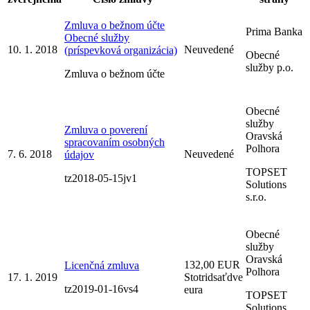
Zmluva o bežnom účte
Prima Banka
Obecné služby
10. 1. 2018
Neuvedené
(príspevková organizácia)
Obecné
služby p.o.
Zmluva o bežnom účte
Obecné
služby
Zmluva o poverení
Oravská
spracovaním osobných
Polhora
7. 6. 2018
Neuvedené
údajov
TOPSET
tz2018-05-15jv1
Solutions
s.r.o.
Obecné
služby
Oravská
132,00 EUR
Licenčná zmluva
Polhora
17. 1. 2019
Stotridsaťdve
tz2019-01-16vs4
eura
TOPSET
Solutions