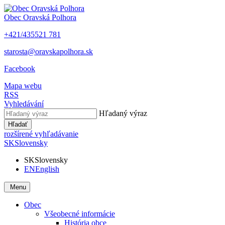
Obec
Oravská Polhora
+421/435521 781
starosta@oravskapolhora.sk
Facebook
Mapa webu
RSS
Vyhledávání
Hľadaný výraz
Hľadať
rozšírené vyhľadávanie
SK
Slovensky
SK
Slovensky
EN
English
Menu
Obec
Všeobecné informácie
História obce