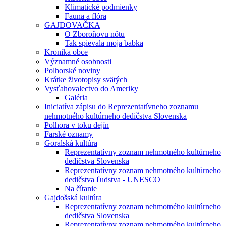
Klimatické podmienky
Fauna a flóra
GAJDOVAČKA
O Zboroňovu nôtu
Tak spievala moja babka
Kronika obce
Významné osobnosti
Polhorské noviny
Krátke životopisy svätých
Vysťahovalectvo do Ameriky
Galéria
Iniciatíva zápisu do Reprezentatívneho zoznamu
nehmotného kultúrneho dedičstva Slovenska
Polhora v toku dejín
Farské oznamy
Goralská kultúra
Reprezentatívny zoznam nehmotného kultúrneho
dedičstva Slovenska
Reprezentatívny zoznam nehmotného kultúrneho
dedičstva ľudstva - UNESCO
Na čítanie
Gajdošská kultúra
Reprezentatívny zoznam nehmotného kultúrneho
dedičstva Slovenska
Reprezentatívny zoznam nehmotného kultúrneho