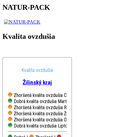
NATUR-PACK
Kvalita ovzdušia
Kvalita ovzdušia
Žilinský kraj
Zhoršená kvalita ovzdušia
Chopok, EMEP
Dobrá kvalita ovzdušia
Martin, Jesenského
Zhoršená kvalita ovzdušia
Ružomberok, Riadok
Zhoršená kvalita ovzdušia
Žilina, Obežná
Zhoršená kvalita ovzdušia
Oščadnica
Dobrá kvalita ovzdušia
Liptovský Mikuláš, Školská