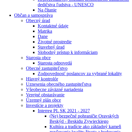
dedičstva ľudstva - UNESCO
Na čítanie
Občan a samospráva
Obecný úrad
Kontaktné údaje
Matrika
Dane
Životné prostredie
Stavebný úrad
Slobodný prístup k informáciam
Starosta obce
Starosta odpovedá
Obecné zastupiteľstvo
Zodpovednosť poslancov za vybrané lokality
Hlavný kontrolór
Uznesenia obecného zastupiteľstva
Všeobecne záväzné nariadenia
Verejné obstarávanie
Územný plán obce
Investície a projekty
Interreg PL SK 2021 - 2027
(Ne) bezpečné pohraničie Oravských
Beskýd - Beskidu Zywieckiego
Kultúra a tradície ako základný kameň
zvyšovania kvality života a budovania