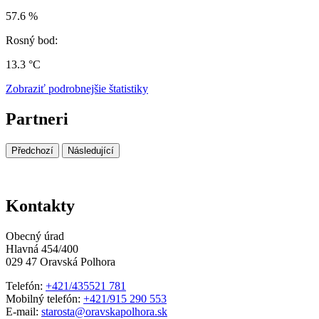
57.6 %
Rosný bod:
13.3 °C
Zobraziť podrobnejšie štatistiky
Partneri
Předchozí
Následující
Kontakty
Obecný úrad
Hlavná 454/400
029 47 Oravská Polhora
Telefón:
+421/435521 781
Mobilný telefón:
+421/915 290 553
E-mail:
starosta@oravskapolhora.sk