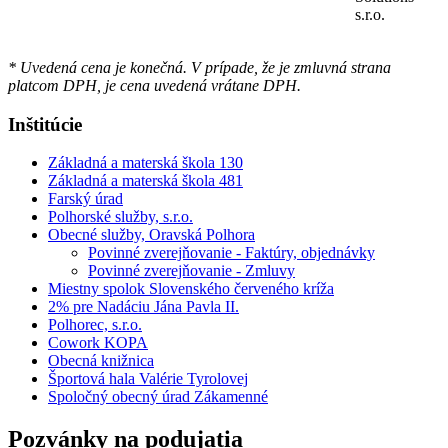
s.r.o.
* Uvedená cena je konečná. V prípade, že je zmluvná strana
platcom DPH, je cena uvedená vrátane DPH.
Inštitúcie
Základná a materská škola 130
Základná a materská škola 481
Farský úrad
Polhorské služby, s.r.o.
Obecné služby, Oravská Polhora
Povinné zverejňovanie - Faktúry, objednávky
Povinné zverejňovanie - Zmluvy
Miestny spolok Slovenského červeného kríža
2% pre Nadáciu Jána Pavla II.
Polhorec, s.r.o.
Cowork KOPA
Obecná knižnica
Športová hala Valérie Tyrolovej
Spoločný obecný úrad Zákamenné
Pozvánky na podujatia