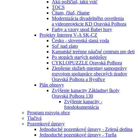
Akú požičiaš, takú vráť
TOCS
Čítam, čítaš, čítame
Modernizácia divadelného osvetlenia
a videoprojekcie KD Oravská Polhora
Farby a vzory spod Babej hory
Projekty Interreg V-A SK-CZ
Česko - slovenská slaná voda
Soľ nad zlato
Karpatské terénne náučné centrum pre deti
Po stopách starých gajdošov
CYKLOPUZZLE Oravská Polhora
Zlepšenie služieb miestnej samosprávy
rozvojom spolupráce obecných úradov
Oravská Polhora a Bystřice
Plán obnovy
Zvýšenie kapacity Základnej školy
Oravská Polhora 130
Zvýšenie kapacity -
fotodokumentácia
Program rozvoja obce
Tlačivá
Pozemkové úpravy
Jednoduché pozemkové úpravy - Zelená dedina
Jednoduché pozemkové úpravy - Turňa