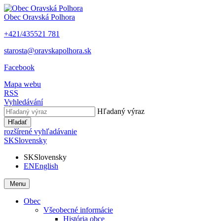
Obec
Oravská Polhora
+421/435521 781
starosta@oravskapolhora.sk
Facebook
Mapa webu
RSS
Vyhledávání
Hľadaný výraz
Hľadať
rozšírené vyhľadávanie
SK
Slovensky
SK
Slovensky
EN
English
Menu
Obec
Všeobecné informácie
História obce