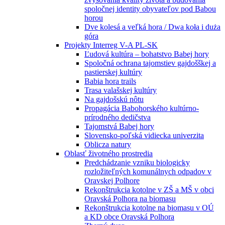
spoločnej identity obyvateľov pod Babou
horou
Dve kolesá a veľká hora / Dwa koła i duża
góra
Projekty Interreg V-A PL-SK
Ľudová kultúra – bohatstvo Babej hory
Spoločná ochrana tajomstiev gajdošškej a
pastierskej kultúry
Babia hora trails
Trasa valašskej kultúry
Na gajdošskú nôtu
Propagácia Babohorského kultúrno-
prírodného dedičstva
Tajomstvá Babej hory
Slovensko-poľská vidiecka univerzita
Oblicza natury
Oblasť životného prostredia
Predchádzanie vzniku biologicky
rozložiteľných komunálnych odpadov v
Oravskej Polhore
Rekonštrukcia kotolne v ZŠ a MŠ v obci
Oravská Polhora na biomasu
Rekonštrukcia kotolne na biomasu v OÚ
a KD obce Oravská Polhora