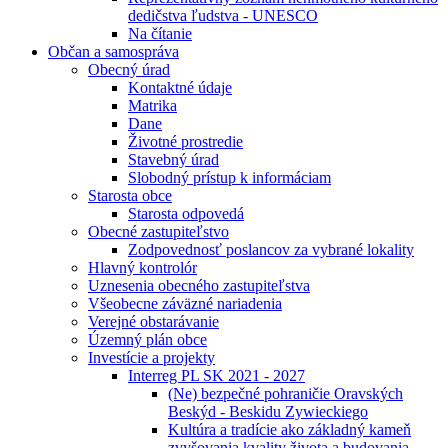
dedičstva ľudstva - UNESCO
Na čítanie
Občan a samospráva
Obecný úrad
Kontaktné údaje
Matrika
Dane
Životné prostredie
Stavebný úrad
Slobodný prístup k informáciam
Starosta obce
Starosta odpovedá
Obecné zastupiteľstvo
Zodpovednosť poslancov za vybrané lokality
Hlavný kontrolór
Uznesenia obecného zastupiteľstva
Všeobecne záväzné nariadenia
Verejné obstarávanie
Územný plán obce
Investície a projekty
Interreg PL SK 2021 - 2027
(Ne) bezpečné pohraničie Oravských
Beskýd - Beskidu Zywieckiego
Kultúra a tradície ako základný kameň
zvyšovania kvality života a budovania