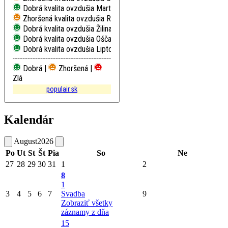
Dobrá kvalita ovzdušia
Martin, Jesenského
Zhoršená kvalita ovzdušia
Ružomberok, Riadok
Dobrá kvalita ovzdušia
Žilina, Obežná
Dobrá kvalita ovzdušia
Oščadnica
Dobrá kvalita ovzdušia
Liptovský Mikuláš, Školská
Dobrá |
Zhoršená |
Zlá
populair.sk
Kalendár
August
2026
Po
Ut
St
Št
Pia
So
Ne
27
28
29
30
31
1
2
8
1
3
4
5
6
7
Svadba
9
Zobraziť všetky
záznamy z dňa
15