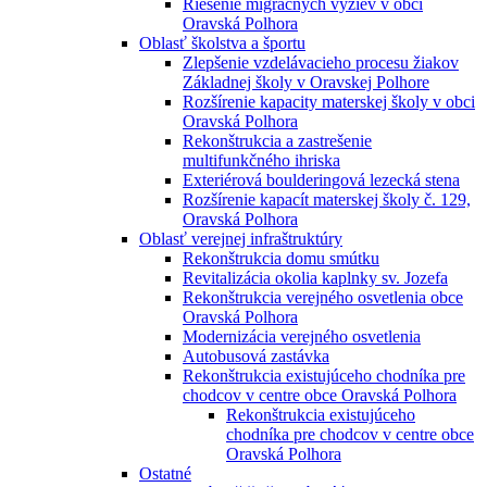
Riešenie migračných výziev v obci
Oravská Polhora
Oblasť školstva a športu
Zlepšenie vzdelávacieho procesu žiakov
Základnej školy v Oravskej Polhore
Rozšírenie kapacity materskej školy v obci
Oravská Polhora
Rekonštrukcia a zastrešenie
multifunkčného ihriska
Exteriérová boulderingová lezecká stena
Rozšírenie kapacít materskej školy č. 129,
Oravská Polhora
Oblasť verejnej infraštruktúry
Rekonštrukcia domu smútku
Revitalizácia okolia kaplnky sv. Jozefa
Rekonštrukcia verejného osvetlenia obce
Oravská Polhora
Modernizácia verejného osvetlenia
Autobusová zastávka
Rekonštrukcia existujúceho chodníka pre
chodcov v centre obce Oravská Polhora
Rekonštrukcia existujúceho
chodníka pre chodcov v centre obce
Oravská Polhora
Ostatné