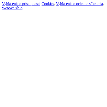
Vyhlásenie o prístupnosti
,
Cookies
,
Vyhlásenie o ochrane súkromia
,
Webové sídlo