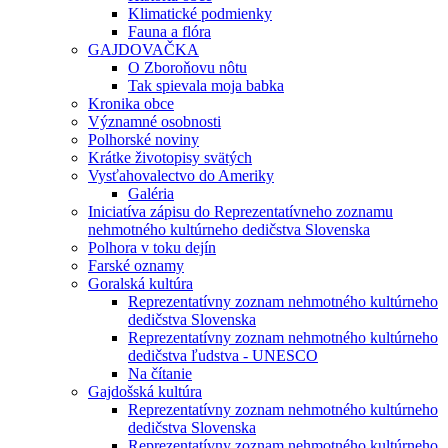
Klimatické podmienky
Fauna a flóra
GAJDOVAČKA
O Zboroňovu nôtu
Tak spievala moja babka
Kronika obce
Významné osobnosti
Polhorské noviny
Krátke životopisy svätých
Vysťahovalectvo do Ameriky
Galéria
Iniciatíva zápisu do Reprezentatívneho zoznamu
nehmotného kultúrneho dedičstva Slovenska
Polhora v toku dejín
Farské oznamy
Goralská kultúra
Reprezentatívny zoznam nehmotného kultúrneho
dedičstva Slovenska
Reprezentatívny zoznam nehmotného kultúrneho
dedičstva ľudstva - UNESCO
Na čítanie
Gajdošská kultúra
Reprezentatívny zoznam nehmotného kultúrneho
dedičstva Slovenska
Reprezentatívny zoznam nehmotného kultúrneho