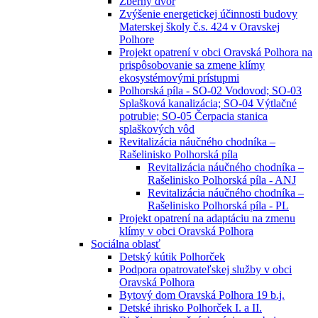
Zberný dvor
Zvýšenie energetickej účinnosti budovy
Materskej školy č.s. 424 v Oravskej
Polhore
Projekt opatrení v obci Oravská Polhora na
prispôsobovanie sa zmene klímy
ekosystémovými prístupmi
Polhorská píla - SO-02 Vodovod; SO-03
Splašková kanalizácia; SO-04 Výtlačné
potrubie; SO-05 Čerpacia stanica
splaškových vôd
Revitalizácia náučného chodníka –
Rašelinisko Polhorská píla
Revitalizácia náučného chodníka –
Rašelinisko Polhorská píla - ANJ
Revitalizácia náučného chodníka –
Rašelinisko Polhorská píla - PL
Projekt opatrení na adaptáciu na zmenu
klímy v obci Oravská Polhora
Sociálna oblasť
Detský kútik Polhorček
Podpora opatrovateľskej služby v obci
Oravská Polhora
Bytový dom Oravská Polhora 19 b.j.
Detské ihrisko Polhorček I. a II.