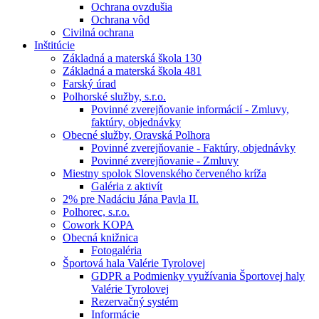
Ochrana ovzdušia
Ochrana vôd
Civilná ochrana
Inštitúcie
Základná a materská škola 130
Základná a materská škola 481
Farský úrad
Polhorské služby, s.r.o.
Povinné zverejňovanie informácií - Zmluvy,
faktúry, objednávky
Obecné služby, Oravská Polhora
Povinné zverejňovanie - Faktúry, objednávky
Povinné zverejňovanie - Zmluvy
Miestny spolok Slovenského červeného kríža
Galéria z aktivít
2% pre Nadáciu Jána Pavla II.
Polhorec, s.r.o.
Cowork KOPA
Obecná knižnica
Fotogaléria
Športová hala Valérie Tyrolovej
GDPR a Podmienky využívania Športovej haly
Valérie Tyrolovej
Rezervačný systém
Informácie