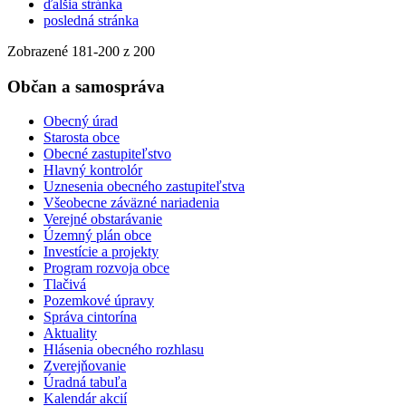
ďalšia stránka
posledná stránka
Zobrazené
181
-
200
z 200
Občan a samospráva
Obecný úrad
Starosta obce
Obecné zastupiteľstvo
Hlavný kontrolór
Uznesenia obecného zastupiteľstva
Všeobecne záväzné nariadenia
Verejné obstarávanie
Územný plán obce
Investície a projekty
Program rozvoja obce
Tlačivá
Pozemkové úpravy
Správa cintorína
Aktuality
Hlásenia obecného rozhlasu
Zverejňovanie
Úradná tabuľa
Kalendár akcií