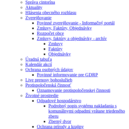
Správa cintorína
Aktuality
Hlásenia obecného rozhlasu
Zverejňovanie
Povinné zverejňovanie - Informačný portál
Zmluvy, Faktúry, Objednávky
Rozpočet obce
Zmluvy, faktúry a objednávky - archív
Zmluvy
Faktúry
Objednávky
Úradná tabuľa
Kalendár akcií
Ochrana osobných údajov
Povinné informovanie pre GDRP
Live prenosy bohoslužieb
Protispoločenská činnosť
Oznamovanie protispoločenskej činnosti
Životné prostredie
Odpadové hospodárstvo
Podrobný popis systému nakladania s
komunálnymi odpadmi vrátane triedeného
zberu
Zberný dvor
Ochrana prírody a krajiny