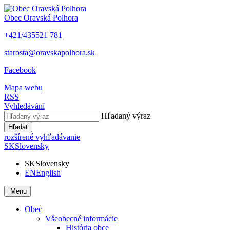
Obec
Oravská Polhora
+421/435521 781
starosta@oravskapolhora.sk
Facebook
Mapa webu
RSS
Vyhledávání
Hľadaný výraz
Hľadať
rozšírené vyhľadávanie
SK
Slovensky
SK
Slovensky
EN
English
Menu
Obec
Všeobecné informácie
História obce