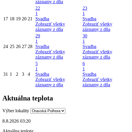
záznamy z dňa
22
23
1
1
17
18
19
20
21
Svadba
Svadba
Zobraziť všetky
Zobraziť všetky
záznamy z dňa
záznamy z dňa
29
30
1
1
24
25
26
27
28
Svadba
Svadba
Zobraziť všetky
Zobraziť všetky
záznamy z dňa
záznamy z dňa
5
6
1
1
31
1
2
3
4
Svadba
Svadba
Zobraziť všetky
Zobraziť všetky
záznamy z dňa
záznamy z dňa
Aktuálna teplota
Výber lokality
8.8.2026 03:20
Aktuálna teplota: