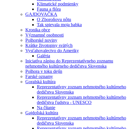
Klimatické podmienky
Fauna a flóra
GAJDOVAČKA
O Zboroňovu nôtu
Tak spievala moja babka
Kronika obce
Významné osobnosti
Polhorské noviny
Krátke životopisy svätých
Vysťahovalectvo do Ameriky
Galéria
Iniciatíva zápisu do Reprezentatívneho zoznamu
nehmotného kultúrneho dedičstva Slovenska
Polhora v toku dejín
Farské oznamy
Goralská kultúra
Reprezentatívny zoznam nehmotného kultúrneho
dedičstva Slovenska
Reprezentatívny zoznam nehmotného kultúrneho
dedičstva ľudstva - UNESCO
Na čítanie
Gajdošská kultúra
Reprezentatívny zoznam nehmotného kultúrneho
dedičstva Slovenska
Reprezentatívny zoznam nehmotného kultúrneho