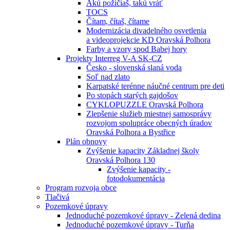
Akú požičiaš, takú vráť
TOCS
Čítam, čítaš, čítame
Modernizácia divadelného osvetlenia
a videoprojekcie KD Oravská Polhora
Farby a vzory spod Babej hory
Projekty Interreg V-A SK-CZ
Česko - slovenská slaná voda
Soľ nad zlato
Karpatské terénne náučné centrum pre deti
Po stopách starých gajdošov
CYKLOPUZZLE Oravská Polhora
Zlepšenie služieb miestnej samosprávy
rozvojom spolupráce obecných úradov
Oravská Polhora a Bystřice
Plán obnovy
Zvýšenie kapacity Základnej školy
Oravská Polhora 130
Zvýšenie kapacity -
fotodokumentácia
Program rozvoja obce
Tlačivá
Pozemkové úpravy
Jednoduché pozemkové úpravy - Zelená dedina
Jednoduché pozemkové úpravy - Turňa