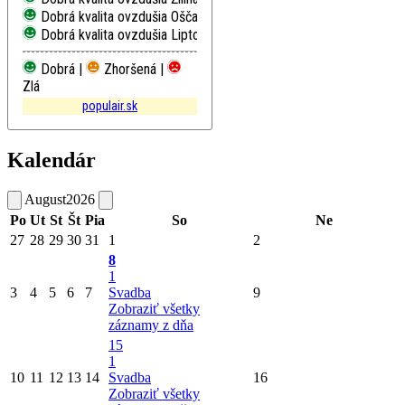
Dobrá kvalita ovzdušia
Oščadnica
Dobrá kvalita ovzdušia
Liptovský Mikuláš, Školská
Dobrá |
Zhoršená |
Zlá
populair.sk
Kalendár
August
2026
Po
Ut
St
Št
Pia
So
Ne
27
28
29
30
31
1
2
8
1
3
4
5
6
7
Svadba
9
Zobraziť všetky
záznamy z dňa
15
1
10
11
12
13
14
Svadba
16
Zobraziť všetky