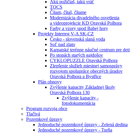
Akú požičiaš, takú vráť
TOCS
Čítam, čítaš, čítame
Modernizácia divadelného osvetlenia
a videoprojekcie KD Oravská Polhora
Farby a vzory spod Babej hory
Projekty Interreg V-A SK-CZ
Česko - slovenská slaná voda
Soľ nad zlato
Karpatské terénne náučné centrum pre deti
Po stopách starých gajdošov
CYKLOPUZZLE Oravská Polhora
Zlepšenie služieb miestnej samosprávy
rozvojom spolupráce obecných úradov
Oravská Polhora a Bystřice
Plán obnovy
Zvýšenie kapacity Základnej školy
Oravská Polhora 130
Zvýšenie kapacity -
fotodokumentácia
Program rozvoja obce
Tlačivá
Pozemkové úpravy
Jednoduché pozemkové úpravy - Zelená dedina
Jednoduché pozemkové úpravy - Turňa