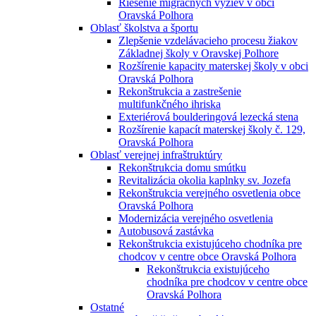
Riešenie migračných výziev v obci
Oravská Polhora
Oblasť školstva a športu
Zlepšenie vzdelávacieho procesu žiakov
Základnej školy v Oravskej Polhore
Rozšírenie kapacity materskej školy v obci
Oravská Polhora
Rekonštrukcia a zastrešenie
multifunkčného ihriska
Exteriérová boulderingová lezecká stena
Rozšírenie kapacít materskej školy č. 129,
Oravská Polhora
Oblasť verejnej infraštruktúry
Rekonštrukcia domu smútku
Revitalizácia okolia kaplnky sv. Jozefa
Rekonštrukcia verejného osvetlenia obce
Oravská Polhora
Modernizácia verejného osvetlenia
Autobusová zastávka
Rekonštrukcia existujúceho chodníka pre
chodcov v centre obce Oravská Polhora
Rekonštrukcia existujúceho
chodníka pre chodcov v centre obce
Oravská Polhora
Ostatné