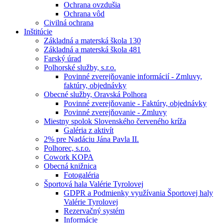
Ochrana ovzdušia
Ochrana vôd
Civilná ochrana
Inštitúcie
Základná a materská škola 130
Základná a materská škola 481
Farský úrad
Polhorské služby, s.r.o.
Povinné zverejňovanie informácií - Zmluvy,
faktúry, objednávky
Obecné služby, Oravská Polhora
Povinné zverejňovanie - Faktúry, objednávky
Povinné zverejňovanie - Zmluvy
Miestny spolok Slovenského červeného kríža
Galéria z aktivít
2% pre Nadáciu Jána Pavla II.
Polhorec, s.r.o.
Cowork KOPA
Obecná knižnica
Fotogaléria
Športová hala Valérie Tyrolovej
GDPR a Podmienky využívania Športovej haly
Valérie Tyrolovej
Rezervačný systém
Informácie