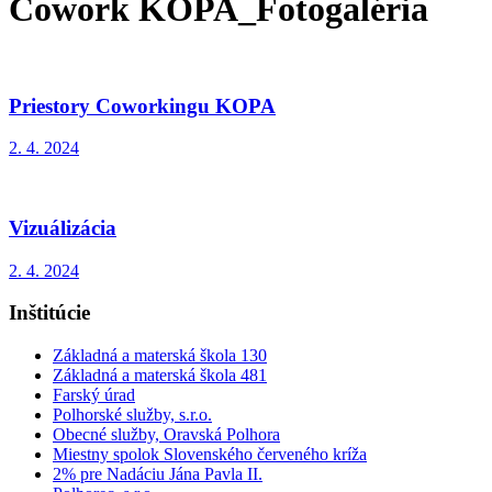
Cowork KOPA_Fotogaléria
Priestory Coworkingu KOPA
2. 4. 2024
Vizuálizácia
2. 4. 2024
Inštitúcie
Základná a materská škola 130
Základná a materská škola 481
Farský úrad
Polhorské služby, s.r.o.
Obecné služby, Oravská Polhora
Miestny spolok Slovenského červeného kríža
2% pre Nadáciu Jána Pavla II.