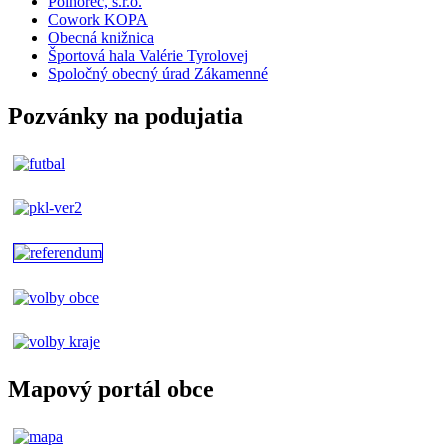
Polhorec, s.r.o.
Cowork KOPA
Obecná knižnica
Športová hala Valérie Tyrolovej
Spoločný obecný úrad Zákamenné
Pozvánky na podujatia
Mapový portál obce