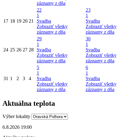
záznamy z dňa
22
23
1
1
17
18
19
20
21
Svadba
Svadba
Zobraziť všetky
Zobraziť všetky
záznamy z dňa
záznamy z dňa
29
30
1
1
24
25
26
27
28
Svadba
Svadba
Zobraziť všetky
Zobraziť všetky
záznamy z dňa
záznamy z dňa
5
6
1
1
31
1
2
3
4
Svadba
Svadba
Zobraziť všetky
Zobraziť všetky
záznamy z dňa
záznamy z dňa
Aktuálna teplota
Výber lokality
6.8.2026 19:00