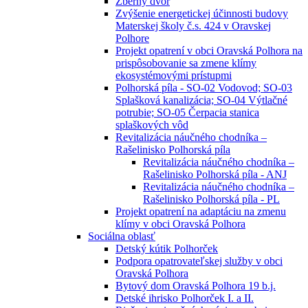
Zberný dvor
Zvýšenie energetickej účinnosti budovy
Materskej školy č.s. 424 v Oravskej
Polhore
Projekt opatrení v obci Oravská Polhora na
prispôsobovanie sa zmene klímy
ekosystémovými prístupmi
Polhorská píla - SO-02 Vodovod; SO-03
Splašková kanalizácia; SO-04 Výtlačné
potrubie; SO-05 Čerpacia stanica
splaškových vôd
Revitalizácia náučného chodníka –
Rašelinisko Polhorská píla
Revitalizácia náučného chodníka –
Rašelinisko Polhorská píla - ANJ
Revitalizácia náučného chodníka –
Rašelinisko Polhorská píla - PL
Projekt opatrení na adaptáciu na zmenu
klímy v obci Oravská Polhora
Sociálna oblasť
Detský kútik Polhorček
Podpora opatrovateľskej služby v obci
Oravská Polhora
Bytový dom Oravská Polhora 19 b.j.
Detské ihrisko Polhorček I. a II.