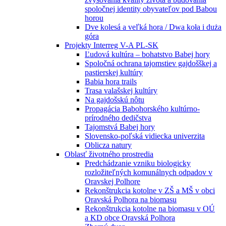
spoločnej identity obyvateľov pod Babou
horou
Dve kolesá a veľká hora / Dwa koła i duża
góra
Projekty Interreg V-A PL-SK
Ľudová kultúra – bohatstvo Babej hory
Spoločná ochrana tajomstiev gajdošškej a
pastierskej kultúry
Babia hora trails
Trasa valašskej kultúry
Na gajdošskú nôtu
Propagácia Babohorského kultúrno-
prírodného dedičstva
Tajomstvá Babej hory
Slovensko-poľská vidiecka univerzita
Oblicza natury
Oblasť životného prostredia
Predchádzanie vzniku biologicky
rozložiteľných komunálnych odpadov v
Oravskej Polhore
Rekonštrukcia kotolne v ZŠ a MŠ v obci
Oravská Polhora na biomasu
Rekonštrukcia kotolne na biomasu v OÚ
a KD obce Oravská Polhora