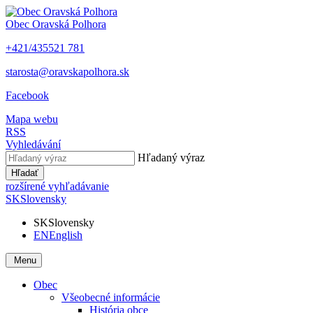
Obec
Oravská Polhora
+421/435521 781
starosta@oravskapolhora.sk
Facebook
Mapa webu
RSS
Vyhledávání
Hľadaný výraz
Hľadať
rozšírené vyhľadávanie
SK
Slovensky
SK
Slovensky
EN
English
Menu
Obec
Všeobecné informácie
História obce