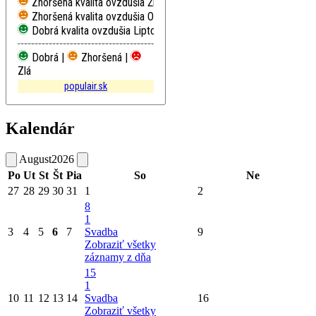
Zhoršená kvalita ovzdušia
Žilina, Obežná
Zhoršená kvalita ovzdušia
Oščadnica
Dobrá kvalita ovzdušia
Liptovský Mikuláš, Školská
Dobrá |
Zhoršená |
Zlá
populair.sk
Kalendár
August
2026
Po
Ut
St
Št
Pia
So
Ne
27
28
29
30
31
1
2
8
1
3
4
5
6
7
Svadba
9
Zobraziť všetky
záznamy z dňa
15
1
10
11
12
13
14
Svadba
16
Zobraziť všetky