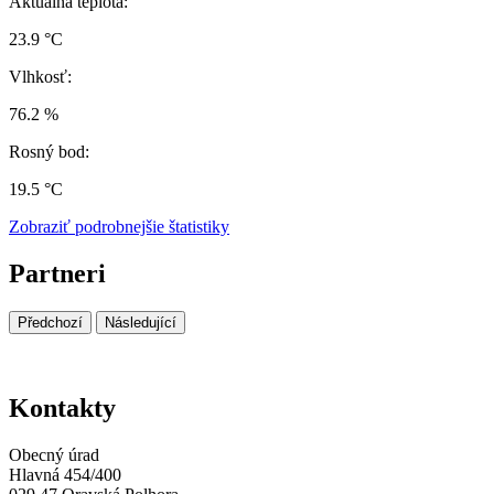
Aktuálna teplota:
23.9 °C
Vlhkosť:
76.2 %
Rosný bod:
19.5 °C
Zobraziť podrobnejšie štatistiky
Partneri
Předchozí
Následující
Kontakty
Obecný úrad
Hlavná 454/400