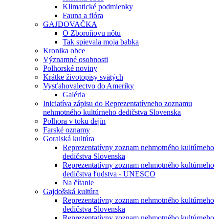
Klimatické podmienky
Fauna a flóra
GAJDOVAČKA
O Zboroňovu nôtu
Tak spievala moja babka
Kronika obce
Významné osobnosti
Polhorské noviny
Krátke životopisy svätých
Vysťahovalectvo do Ameriky
Galéria
Iniciatíva zápisu do Reprezentatívneho zoznamu
nehmotného kultúrneho dedičstva Slovenska
Polhora v toku dejín
Farské oznamy
Goralská kultúra
Reprezentatívny zoznam nehmotného kultúrneho
dedičstva Slovenska
Reprezentatívny zoznam nehmotného kultúrneho
dedičstva ľudstva - UNESCO
Na čítanie
Gajdošská kultúra
Reprezentatívny zoznam nehmotného kultúrneho
dedičstva Slovenska
Reprezentatívny zoznam nehmotného kultúrneho