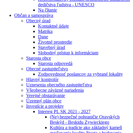
dedičstva ľudstva - UNESCO
Na čítanie
Občan a samospráva
Obecný úrad
Kontaktné údaje
Matrika
Dane
Životné prostredie
Stavebný úrad
Slobodný prístup k informáciam
Starosta obce
Starosta odpovedá
Obecné zastupiteľstvo
Zodpovednosť poslancov za vybrané lokality
Hlavný kontrolór
Uznesenia obecného zastupiteľstva
Všeobecne záväzné nariadenia
Verejné obstarávanie
Územný plán obce
Investície a projekty
Interreg PL SK 2021 - 2027
(Ne) bezpečné pohraničie Oravských
Beskýd - Beskidu Zywieckiego
Kultúra a tradície ako základný kameň
zvyšovania kvality života a budovania