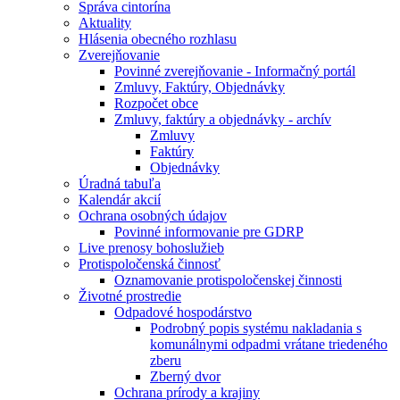
Správa cintorína
Aktuality
Hlásenia obecného rozhlasu
Zverejňovanie
Povinné zverejňovanie - Informačný portál
Zmluvy, Faktúry, Objednávky
Rozpočet obce
Zmluvy, faktúry a objednávky - archív
Zmluvy
Faktúry
Objednávky
Úradná tabuľa
Kalendár akcií
Ochrana osobných údajov
Povinné informovanie pre GDRP
Live prenosy bohoslužieb
Protispoločenská činnosť
Oznamovanie protispoločenskej činnosti
Životné prostredie
Odpadové hospodárstvo
Podrobný popis systému nakladania s
komunálnymi odpadmi vrátane triedeného
zberu
Zberný dvor
Ochrana prírody a krajiny