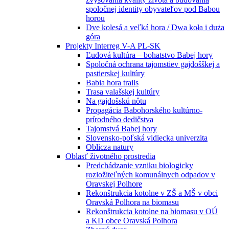
spoločnej identity obyvateľov pod Babou
horou
Dve kolesá a veľká hora / Dwa koła i duża
góra
Projekty Interreg V-A PL-SK
Ľudová kultúra – bohatstvo Babej hory
Spoločná ochrana tajomstiev gajdošškej a
pastierskej kultúry
Babia hora trails
Trasa valašskej kultúry
Na gajdošskú nôtu
Propagácia Babohorského kultúrno-
prírodného dedičstva
Tajomstvá Babej hory
Slovensko-poľská vidiecka univerzita
Oblicza natury
Oblasť životného prostredia
Predchádzanie vzniku biologicky
rozložiteľných komunálnych odpadov v
Oravskej Polhore
Rekonštrukcia kotolne v ZŠ a MŠ v obci
Oravská Polhora na biomasu
Rekonštrukcia kotolne na biomasu v OÚ
a KD obce Oravská Polhora