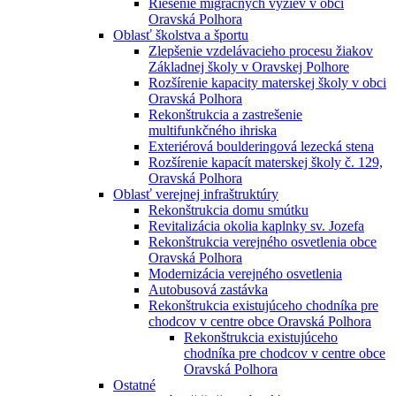
Riešenie migračných výziev v obci
Oravská Polhora
Oblasť školstva a športu
Zlepšenie vzdelávacieho procesu žiakov
Základnej školy v Oravskej Polhore
Rozšírenie kapacity materskej školy v obci
Oravská Polhora
Rekonštrukcia a zastrešenie
multifunkčného ihriska
Exteriérová boulderingová lezecká stena
Rozšírenie kapacít materskej školy č. 129,
Oravská Polhora
Oblasť verejnej infraštruktúry
Rekonštrukcia domu smútku
Revitalizácia okolia kaplnky sv. Jozefa
Rekonštrukcia verejného osvetlenia obce
Oravská Polhora
Modernizácia verejného osvetlenia
Autobusová zastávka
Rekonštrukcia existujúceho chodníka pre
chodcov v centre obce Oravská Polhora
Rekonštrukcia existujúceho
chodníka pre chodcov v centre obce
Oravská Polhora
Ostatné