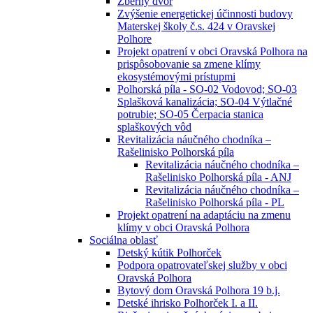
Zberný dvor
Zvýšenie energetickej účinnosti budovy
Materskej školy č.s. 424 v Oravskej
Polhore
Projekt opatrení v obci Oravská Polhora na
prispôsobovanie sa zmene klímy
ekosystémovými prístupmi
Polhorská píla - SO-02 Vodovod; SO-03
Splašková kanalizácia; SO-04 Výtlačné
potrubie; SO-05 Čerpacia stanica
splaškových vôd
Revitalizácia náučného chodníka –
Rašelinisko Polhorská píla
Revitalizácia náučného chodníka –
Rašelinisko Polhorská píla - ANJ
Revitalizácia náučného chodníka –
Rašelinisko Polhorská píla - PL
Projekt opatrení na adaptáciu na zmenu
klímy v obci Oravská Polhora
Sociálna oblasť
Detský kútik Polhorček
Podpora opatrovateľskej služby v obci
Oravská Polhora
Bytový dom Oravská Polhora 19 b.j.
Detské ihrisko Polhorček I. a II.