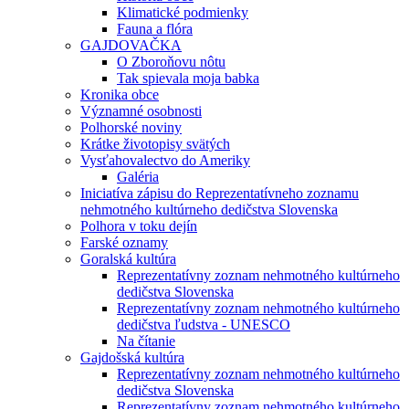
Klimatické podmienky
Fauna a flóra
GAJDOVAČKA
O Zboroňovu nôtu
Tak spievala moja babka
Kronika obce
Významné osobnosti
Polhorské noviny
Krátke životopisy svätých
Vysťahovalectvo do Ameriky
Galéria
Iniciatíva zápisu do Reprezentatívneho zoznamu
nehmotného kultúrneho dedičstva Slovenska
Polhora v toku dejín
Farské oznamy
Goralská kultúra
Reprezentatívny zoznam nehmotného kultúrneho
dedičstva Slovenska
Reprezentatívny zoznam nehmotného kultúrneho
dedičstva ľudstva - UNESCO
Na čítanie
Gajdošská kultúra
Reprezentatívny zoznam nehmotného kultúrneho
dedičstva Slovenska
Reprezentatívny zoznam nehmotného kultúrneho