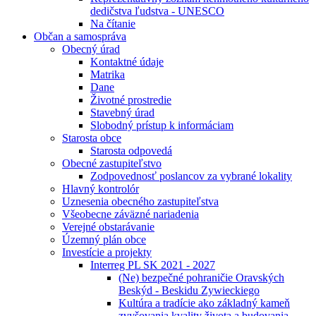
dedičstva ľudstva - UNESCO
Na čítanie
Občan a samospráva
Obecný úrad
Kontaktné údaje
Matrika
Dane
Životné prostredie
Stavebný úrad
Slobodný prístup k informáciam
Starosta obce
Starosta odpovedá
Obecné zastupiteľstvo
Zodpovednosť poslancov za vybrané lokality
Hlavný kontrolór
Uznesenia obecného zastupiteľstva
Všeobecne záväzné nariadenia
Verejné obstarávanie
Územný plán obce
Investície a projekty
Interreg PL SK 2021 - 2027
(Ne) bezpečné pohraničie Oravských
Beskýd - Beskidu Zywieckiego
Kultúra a tradície ako základný kameň
zvyšovania kvality života a budovania