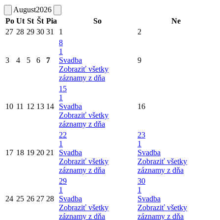
August
2026
Po
Ut
St
Št
Pia
So
Ne
27
28
29
30
31
1
2
8
1
3
4
5
6
7
Svadba
9
Zobraziť všetky
záznamy z dňa
15
1
10
11
12
13
14
Svadba
16
Zobraziť všetky
záznamy z dňa
22
23
1
1
17
18
19
20
21
Svadba
Svadba
Zobraziť všetky
Zobraziť všetky
záznamy z dňa
záznamy z dňa
29
30
1
1
24
25
26
27
28
Svadba
Svadba
Zobraziť všetky
Zobraziť všetky
záznamy z dňa
záznamy z dňa