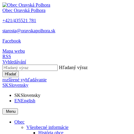
Obec
Oravská Polhora
+421/435521 781
starosta@oravskapolhora.sk
Facebook
Mapa webu
RSS
Vyhledávání
Hľadaný výraz
Hľadať
rozšírené vyhľadávanie
SK
Slovensky
SK
Slovensky
EN
English
Menu
Obec
Všeobecné informácie
História obce