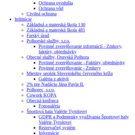
Ochrana ovzdušia
Ochrana vôd
Civilná ochrana
Inštitúcie
Základná a materská škola 130
Základná a materská škola 481
Farský úrad
Polhorské služby, s.r.o.
Povinné zverejňovanie informácií - Zmluvy,
faktúry, objednávky
Obecné služby, Oravská Polhora
Povinné zverejňovanie - Faktúry, objednávky
Povinné zverejňovanie - Zmluvy
Miestny spolok Slovenského červeného kríža
Galéria z aktivít
2% pre Nadáciu Jána Pavla II.
Polhorec, s.r.o.
Cowork KOPA
Obecná knižnica
Fotogaléria
Športová hala Valérie Tyrolovej
GDPR a Podmienky využívania Športovej haly
Valérie Tyrolovej
Rezervačný systém
Informácie