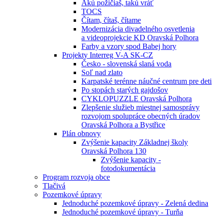
Akú požičiaš, takú vráť
TOCS
Čítam, čítaš, čítame
Modernizácia divadelného osvetlenia
a videoprojekcie KD Oravská Polhora
Farby a vzory spod Babej hory
Projekty Interreg V-A SK-CZ
Česko - slovenská slaná voda
Soľ nad zlato
Karpatské terénne náučné centrum pre deti
Po stopách starých gajdošov
CYKLOPUZZLE Oravská Polhora
Zlepšenie služieb miestnej samosprávy
rozvojom spolupráce obecných úradov
Oravská Polhora a Bystřice
Plán obnovy
Zvýšenie kapacity Základnej školy
Oravská Polhora 130
Zvýšenie kapacity -
fotodokumentácia
Program rozvoja obce
Tlačivá
Pozemkové úpravy
Jednoduché pozemkové úpravy - Zelená dedina
Jednoduché pozemkové úpravy - Turňa