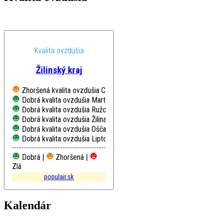
Kvalita ovzdušia
Žilinský kraj
Zhoršená kvalita ovzdušia
Chopok, EMEP
Dobrá kvalita ovzdušia
Martin, Jesenského
Dobrá kvalita ovzdušia
Ružomberok, Riadok
Dobrá kvalita ovzdušia
Žilina, Obežná
Dobrá kvalita ovzdušia
Oščadnica
Dobrá kvalita ovzdušia
Liptovský Mikuláš, Školská
Dobrá |
Zhoršená |
Zlá
populair.sk
Kalendár