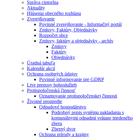
Správa cintorína
Aktuality
Hlásenia obecného rozhlasu
Zverejňovanie
Povinné zverejňovanie - Informačný portál
Zmluvy, Faktúry, Objednávky
Rozpočet obce
Zmluvy, faktúry a objednávky - archív
Zmluvy
Faktúry
Objednávky
Úradná tabuľa
Kalendár akcií
Ochrana osobných údajov
Povinné informovanie pre GDRP
Live prenosy bohoslužieb
Protispoločenská činnosť
Oznamovanie protispoločenskej činnosti
Životné prostredie
Odpadové hospodárstvo
Podrobný popis systému nakladania s
komunálnymi odpadmi vrátane triedeného
zberu
Zberný dvor
Ochrana prírody a krajiny