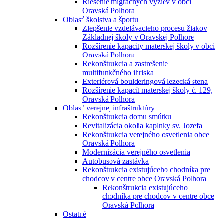
Riešenie migračných výziev v obci
Oravská Polhora
Oblasť školstva a športu
Zlepšenie vzdelávacieho procesu žiakov
Základnej školy v Oravskej Polhore
Rozšírenie kapacity materskej školy v obci
Oravská Polhora
Rekonštrukcia a zastrešenie
multifunkčného ihriska
Exteriérová boulderingová lezecká stena
Rozšírenie kapacít materskej školy č. 129,
Oravská Polhora
Oblasť verejnej infraštruktúry
Rekonštrukcia domu smútku
Revitalizácia okolia kaplnky sv. Jozefa
Rekonštrukcia verejného osvetlenia obce
Oravská Polhora
Modernizácia verejného osvetlenia
Autobusová zastávka
Rekonštrukcia existujúceho chodníka pre
chodcov v centre obce Oravská Polhora
Rekonštrukcia existujúceho
chodníka pre chodcov v centre obce
Oravská Polhora
Ostatné