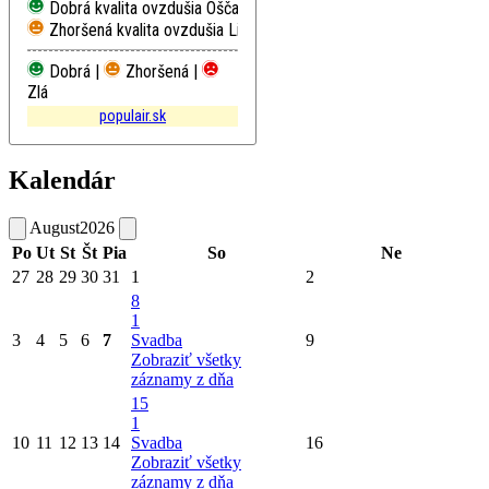
Dobrá kvalita ovzdušia
Oščadnica
Zhoršená kvalita ovzdušia
Liptovský Mikuláš, Školská
Dobrá |
Zhoršená |
Zlá
populair.sk
Kalendár
August
2026
Po
Ut
St
Št
Pia
So
Ne
27
28
29
30
31
1
2
8
1
3
4
5
6
7
Svadba
9
Zobraziť všetky
záznamy z dňa
15
1
10
11
12
13
14
Svadba
16
Zobraziť všetky
záznamy z dňa