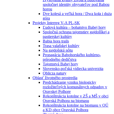
spoločnej identity obyvateľov pod Babou
horou
Dve kolesá a veľká hora / Dwa koła i duża
góra
Projekty Interreg V-A PL-SK
Ľudová kultúra – bohatstvo Babej hory
Spoločná ochrana tajomstiev gajdošškej a
pastierskej kultúry
Babia hora trails
Trasa valašskej kultúry
Na gajdošskú nôtu
Propagácia Babohorského kultúrno-
prírodného dedičstva
Tajomstvá Babej hory
Slovensko-poľská vidiecka univerzita
Oblicza natury
Oblasť životného prostredia
Predchádzanie vzniku biologicky
rozložiteľných komunálnych odpadov v
Oravskej Polhore
Rekonštrukcia kotolne v ZŠ a MŠ v obci
Oravská Polhora na biomasu
Rekonštrukcia kotolne na biomasu v OÚ
a KD obce Oravská Polhora