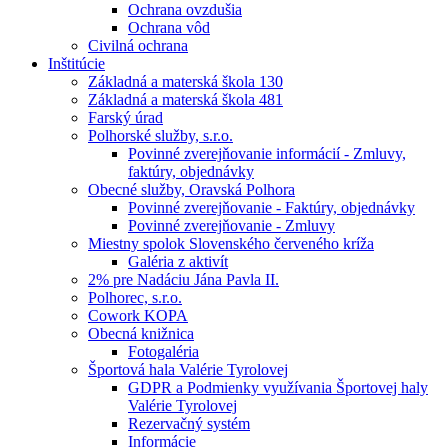
Ochrana ovzdušia
Ochrana vôd
Civilná ochrana
Inštitúcie
Základná a materská škola 130
Základná a materská škola 481
Farský úrad
Polhorské služby, s.r.o.
Povinné zverejňovanie informácií - Zmluvy,
faktúry, objednávky
Obecné služby, Oravská Polhora
Povinné zverejňovanie - Faktúry, objednávky
Povinné zverejňovanie - Zmluvy
Miestny spolok Slovenského červeného kríža
Galéria z aktivít
2% pre Nadáciu Jána Pavla II.
Polhorec, s.r.o.
Cowork KOPA
Obecná knižnica
Fotogaléria
Športová hala Valérie Tyrolovej
GDPR a Podmienky využívania Športovej haly
Valérie Tyrolovej
Rezervačný systém
Informácie