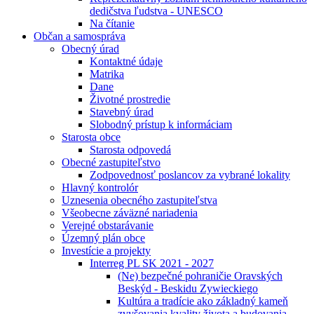
dedičstva ľudstva - UNESCO
Na čítanie
Občan a samospráva
Obecný úrad
Kontaktné údaje
Matrika
Dane
Životné prostredie
Stavebný úrad
Slobodný prístup k informáciam
Starosta obce
Starosta odpovedá
Obecné zastupiteľstvo
Zodpovednosť poslancov za vybrané lokality
Hlavný kontrolór
Uznesenia obecného zastupiteľstva
Všeobecne záväzné nariadenia
Verejné obstarávanie
Územný plán obce
Investície a projekty
Interreg PL SK 2021 - 2027
(Ne) bezpečné pohraničie Oravských
Beskýd - Beskidu Zywieckiego
Kultúra a tradície ako základný kameň
zvyšovania kvality života a budovania