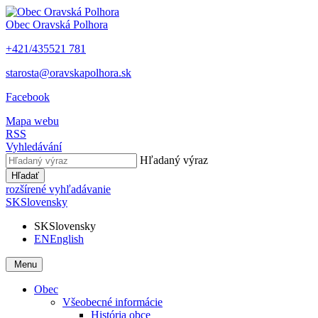
Obec
Oravská Polhora
+421/435521 781
starosta@oravskapolhora.sk
Facebook
Mapa webu
RSS
Vyhledávání
Hľadaný výraz
Hľadať
rozšírené vyhľadávanie
SK
Slovensky
SK
Slovensky
EN
English
Menu
Obec
Všeobecné informácie
História obce