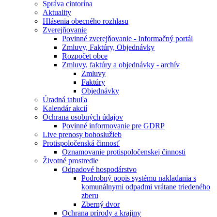
Správa cintorína
Aktuality
Hlásenia obecného rozhlasu
Zverejňovanie
Povinné zverejňovanie - Informačný portál
Zmluvy, Faktúry, Objednávky
Rozpočet obce
Zmluvy, faktúry a objednávky - archív
Zmluvy
Faktúry
Objednávky
Úradná tabuľa
Kalendár akcií
Ochrana osobných údajov
Povinné informovanie pre GDRP
Live prenosy bohoslužieb
Protispoločenská činnosť
Oznamovanie protispoločenskej činnosti
Životné prostredie
Odpadové hospodárstvo
Podrobný popis systému nakladania s
komunálnymi odpadmi vrátane triedeného
zberu
Zberný dvor
Ochrana prírody a krajiny