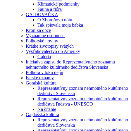
Klimatické podmienky
Fauna a flóra
GAJDOVAČKA
O Zboroňovu nôtu
Tak spievala moja babka
Kronika obce
Významné osobnosti
Polhorské noviny
Krátke životopisy svätých
Vysťahovalectvo do Ameriky
Galéria
Iniciatíva zápisu do Reprezentatívneho zoznamu
nehmotného kultúrneho dedičstva Slovenska
Polhora v toku dejín
Farské oznamy
Goralská kultúra
Reprezentatívny zoznam nehmotného kultúrneho
dedičstva Slovenska
Reprezentatívny zoznam nehmotného kultúrneho
dedičstva ľudstva - UNESCO
Na čítanie
Gajdošská kultúra
Reprezentatívny zoznam nehmotného kultúrneho
dedičstva Slovenska
Reprezentatívny zoznam nehmotného kultúrneho