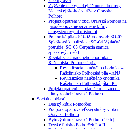
Zberný dvor
Zvýšenie energetickej účinnosti budovy
Materskej školy č.s. 424 v Oravskej
Polhore
Projekt opatrení v obci Oravská Polhora na
prispôsobovanie sa zmene klímy
ekosystémovými prístupmi
Polhorská píla - SO-02 Vodovod; SO-03
Splašková kanalizácia; SO-04 Výtlačné
potrubie; SO-05 Čerpacia stanica
splaškových vôd
Revitalizácia náučného chodníka –
Rašelinisko Polhorská píla
Revitalizácia náučného chodníka –
Rašelinisko Polhorská píla - ANJ
Revitalizácia náučného chodníka –
Rašelinisko Polhorská píla - PL
Projekt opatrení na adaptáciu na zmenu
klímy v obci Oravská Polhora
Sociálna oblasť
Detský kútik Polhorček
Podpora opatrovateľskej služby v obci
Oravská Polhora
Bytový dom Oravská Polhora 19 b.j.
Detské ihrisko Polhorček I. a II.