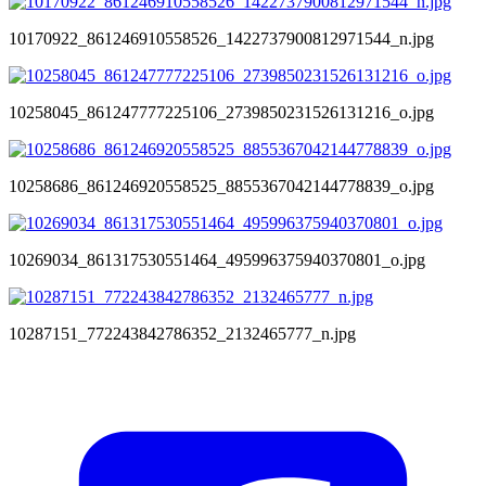
10170922_861246910558526_1422737900812971544_n.jpg
10258045_861247777225106_2739850231526131216_o.jpg
10258686_861246920558525_8855367042144778839_o.jpg
10269034_861317530551464_495996375940370801_o.jpg
10287151_772243842786352_2132465777_n.jpg