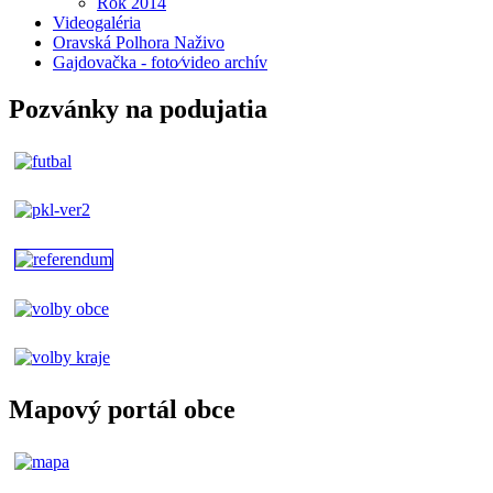
Rok 2014
Videogaléria
Oravská Polhora Naživo
Gajdovačka - foto⁄video archív
Pozvánky na podujatia
Mapový portál obce