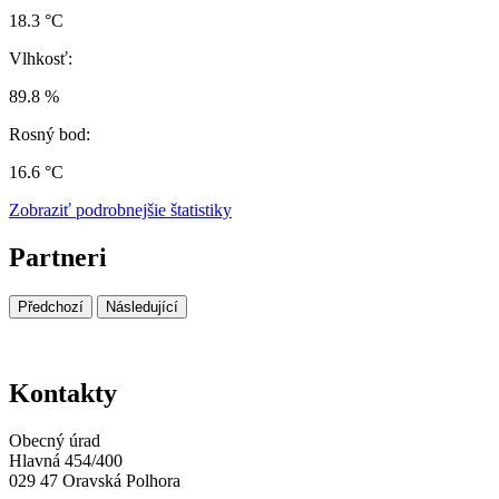
18.3 °C
Vlhkosť:
89.8 %
Rosný bod:
16.6 °C
Zobraziť podrobnejšie štatistiky
Partneri
Předchozí
Následující
Kontakty
Obecný úrad
Hlavná 454/400
029 47 Oravská Polhora