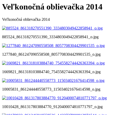
Veľkonočná oblievačka 2014
Veľkonočná oblievačka 2014
885524_861318270551390_3334803049422858941_o.jpg
1277840_861247090558508_8057708304429901535_o.jpg
1669821_861318103884740_7545582744426363394_o.jpg
10005831_861244440558773_115034021676414598_o.jpg
10010428_861317803884770_9120400074810771797_o.jpg