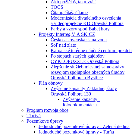
Akú požičiaš, takú vráť
TOCS
Čítam, čítaš, čítame
Modernizácia divadelného osvetlenia
a videoprojekcie KD Oravská Polhora
Farby a vzory spod Babej hory
Projekty Interreg V-A SK-CZ
Česko - slovenská slaná voda
Soľ nad zlato
Karpatské terénne náučné centrum pre deti
Po stopách starých gajdošov
CYKLOPUZZLE Oravská Polhora
Zlepšenie služieb miestnej samosprávy
rozvojom spolupráce obecných úradov
Oravská Polhora a Bystřice
Plán obnovy
Zvýšenie kapacity Základnej školy
Oravská Polhora 130
Zvýšenie kapacity -
fotodokumentácia
Program rozvoja obce
Tlačivá
Pozemkové úpravy
Jednoduché pozemkové úpravy - Zelená dedina
Jednoduché pozemkové úpravy - Turňa