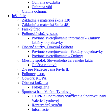
Ochrana ovzdušia
Ochrana vôd
Civilná ochrana
Inštitúcie
Základná a materská škola 130
Základná a materská škola 481
Farský úrad
Polhorské služby, s.r.o.
Povinné zverejňovanie informácií - Zmluvy,
faktúry, objednávky
Obecné služby, Oravská Polhora
Povinné zverejňovanie - Faktúry, objednávky
Povinné zverejňovanie - Zmluvy
Miestny spolok Slovenského červeného kríža
Galéria z aktivít
2% pre Nadáciu Jána Pavla II.
Polhorec, s.r.o.
Cowork KOPA
Obecná knižnica
Fotogaléria
Športová hala Valérie Tyrolovej
GDPR a Podmienky využívania Športovej haly
Valérie Tyrolovej
Rezervačný systém
Informácie