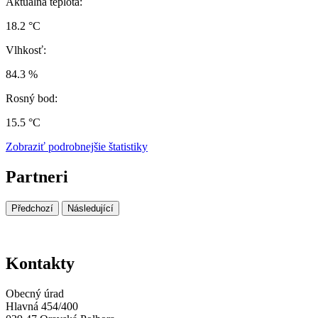
Aktuálna teplota:
18.2 °C
Vlhkosť:
84.3 %
Rosný bod:
15.5 °C
Zobraziť podrobnejšie štatistiky
Partneri
Předchozí
Následující
Kontakty
Obecný úrad
Hlavná 454/400