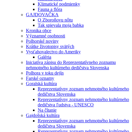
Klimatické podmienky
Fauna a flóra
GAJDOVAČKA
O Zboroňovu nôtu
Tak spievala moja babka
Kronika obce
Významné osobnosti
Polhorské noviny
Krátke životopisy svätých
Vysťahovalectvo do Ameriky
Galéria
Iniciatíva zápisu do Reprezentatívneho zoznamu
nehmotného kultúrneho dedičstva Slovenska
Polhora v toku dejín
Farské oznamy
Goralská kultúra
Reprezentatívny zoznam nehmotného kultúrneho
dedičstva Slovenska
Reprezentatívny zoznam nehmotného kultúrneho
dedičstva ľudstva - UNESCO
Na čítanie
Gajdošská kultúra
Reprezentatívny zoznam nehmotného kultúrneho
dedičstva Slovenska
Reprezentatívny zoznam nehmotného kultúrneho