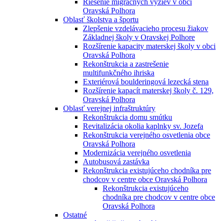
Riešenie migračných výziev v obci
Oravská Polhora
Oblasť školstva a športu
Zlepšenie vzdelávacieho procesu žiakov
Základnej školy v Oravskej Polhore
Rozšírenie kapacity materskej školy v obci
Oravská Polhora
Rekonštrukcia a zastrešenie
multifunkčného ihriska
Exteriérová boulderingová lezecká stena
Rozšírenie kapacít materskej školy č. 129,
Oravská Polhora
Oblasť verejnej infraštruktúry
Rekonštrukcia domu smútku
Revitalizácia okolia kaplnky sv. Jozefa
Rekonštrukcia verejného osvetlenia obce
Oravská Polhora
Modernizácia verejného osvetlenia
Autobusová zastávka
Rekonštrukcia existujúceho chodníka pre
chodcov v centre obce Oravská Polhora
Rekonštrukcia existujúceho
chodníka pre chodcov v centre obce
Oravská Polhora
Ostatné