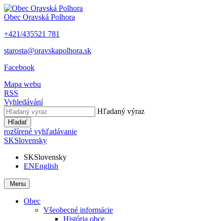
Obec
Oravská Polhora
+421/435521 781
starosta@oravskapolhora.sk
Facebook
Mapa webu
RSS
Vyhledávání
Hľadaný výraz
Hľadať
rozšírené vyhľadávanie
SK
Slovensky
SK
Slovensky
EN
English
Menu
Obec
Všeobecné informácie
História obce