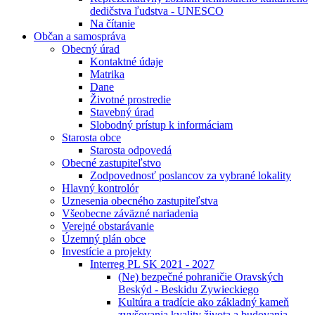
dedičstva ľudstva - UNESCO
Na čítanie
Občan a samospráva
Obecný úrad
Kontaktné údaje
Matrika
Dane
Životné prostredie
Stavebný úrad
Slobodný prístup k informáciam
Starosta obce
Starosta odpovedá
Obecné zastupiteľstvo
Zodpovednosť poslancov za vybrané lokality
Hlavný kontrolór
Uznesenia obecného zastupiteľstva
Všeobecne záväzné nariadenia
Verejné obstarávanie
Územný plán obce
Investície a projekty
Interreg PL SK 2021 - 2027
(Ne) bezpečné pohraničie Oravských
Beskýd - Beskidu Zywieckiego
Kultúra a tradície ako základný kameň
zvyšovania kvality života a budovania