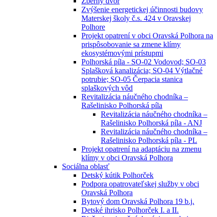
Zberný dvor
Zvýšenie energetickej účinnosti budovy
Materskej školy č.s. 424 v Oravskej
Polhore
Projekt opatrení v obci Oravská Polhora na
prispôsobovanie sa zmene klímy
ekosystémovými prístupmi
Polhorská píla - SO-02 Vodovod; SO-03
Splašková kanalizácia; SO-04 Výtlačné
potrubie; SO-05 Čerpacia stanica
splaškových vôd
Revitalizácia náučného chodníka –
Rašelinisko Polhorská píla
Revitalizácia náučného chodníka –
Rašelinisko Polhorská píla - ANJ
Revitalizácia náučného chodníka –
Rašelinisko Polhorská píla - PL
Projekt opatrení na adaptáciu na zmenu
klímy v obci Oravská Polhora
Sociálna oblasť
Detský kútik Polhorček
Podpora opatrovateľskej služby v obci
Oravská Polhora
Bytový dom Oravská Polhora 19 b.j.
Detské ihrisko Polhorček I. a II.