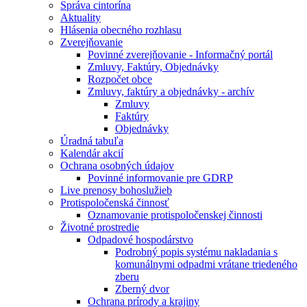
Správa cintorína
Aktuality
Hlásenia obecného rozhlasu
Zverejňovanie
Povinné zverejňovanie - Informačný portál
Zmluvy, Faktúry, Objednávky
Rozpočet obce
Zmluvy, faktúry a objednávky - archív
Zmluvy
Faktúry
Objednávky
Úradná tabuľa
Kalendár akcií
Ochrana osobných údajov
Povinné informovanie pre GDRP
Live prenosy bohoslužieb
Protispoločenská činnosť
Oznamovanie protispoločenskej činnosti
Životné prostredie
Odpadové hospodárstvo
Podrobný popis systému nakladania s
komunálnymi odpadmi vrátane triedeného
zberu
Zberný dvor
Ochrana prírody a krajiny