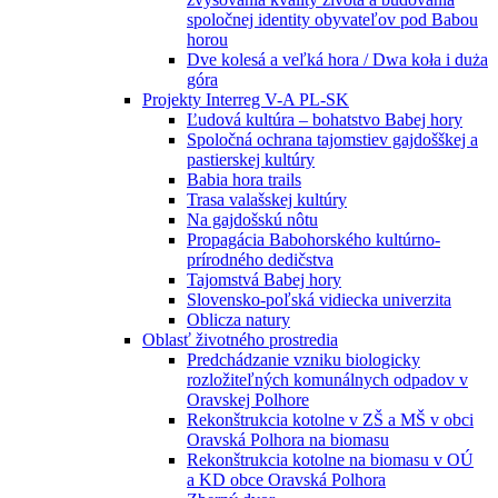
spoločnej identity obyvateľov pod Babou
horou
Dve kolesá a veľká hora / Dwa koła i duża
góra
Projekty Interreg V-A PL-SK
Ľudová kultúra – bohatstvo Babej hory
Spoločná ochrana tajomstiev gajdošškej a
pastierskej kultúry
Babia hora trails
Trasa valašskej kultúry
Na gajdošskú nôtu
Propagácia Babohorského kultúrno-
prírodného dedičstva
Tajomstvá Babej hory
Slovensko-poľská vidiecka univerzita
Oblicza natury
Oblasť životného prostredia
Predchádzanie vzniku biologicky
rozložiteľných komunálnych odpadov v
Oravskej Polhore
Rekonštrukcia kotolne v ZŠ a MŠ v obci
Oravská Polhora na biomasu
Rekonštrukcia kotolne na biomasu v OÚ
a KD obce Oravská Polhora