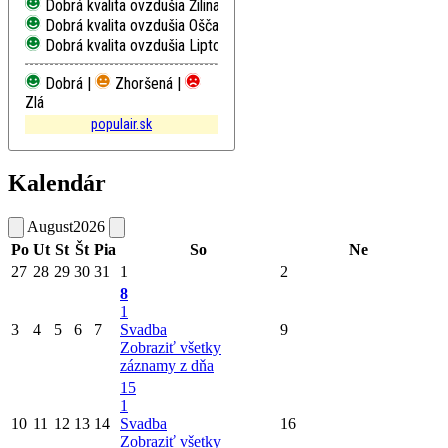
Dobrá kvalita ovzdušia
Žilina, Obežná
Dobrá kvalita ovzdušia
Oščadnica
Dobrá kvalita ovzdušia
Liptovský Mikuláš, Školská
Dobrá |
Zhoršená |
Zlá
populair.sk
Kalendár
August
2026
Po
Ut
St
Št
Pia
So
Ne
27
28
29
30
31
1
2
8
1
3
4
5
6
7
Svadba
9
Zobraziť všetky
záznamy z dňa
15
1
10
11
12
13
14
Svadba
16
Zobraziť všetky