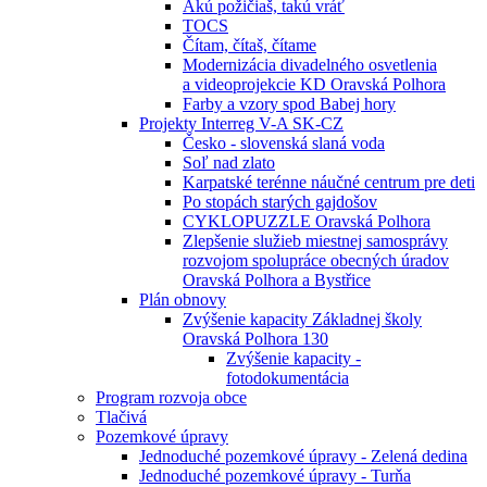
Akú požičiaš, takú vráť
TOCS
Čítam, čítaš, čítame
Modernizácia divadelného osvetlenia
a videoprojekcie KD Oravská Polhora
Farby a vzory spod Babej hory
Projekty Interreg V-A SK-CZ
Česko - slovenská slaná voda
Soľ nad zlato
Karpatské terénne náučné centrum pre deti
Po stopách starých gajdošov
CYKLOPUZZLE Oravská Polhora
Zlepšenie služieb miestnej samosprávy
rozvojom spolupráce obecných úradov
Oravská Polhora a Bystřice
Plán obnovy
Zvýšenie kapacity Základnej školy
Oravská Polhora 130
Zvýšenie kapacity -
fotodokumentácia
Program rozvoja obce
Tlačivá
Pozemkové úpravy
Jednoduché pozemkové úpravy - Zelená dedina
Jednoduché pozemkové úpravy - Turňa