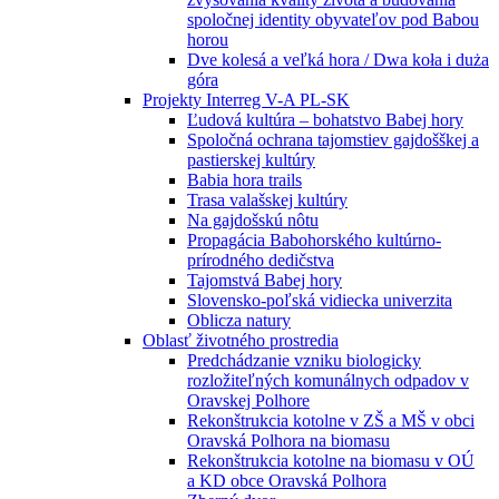
spoločnej identity obyvateľov pod Babou
horou
Dve kolesá a veľká hora / Dwa koła i duża
góra
Projekty Interreg V-A PL-SK
Ľudová kultúra – bohatstvo Babej hory
Spoločná ochrana tajomstiev gajdošškej a
pastierskej kultúry
Babia hora trails
Trasa valašskej kultúry
Na gajdošskú nôtu
Propagácia Babohorského kultúrno-
prírodného dedičstva
Tajomstvá Babej hory
Slovensko-poľská vidiecka univerzita
Oblicza natury
Oblasť životného prostredia
Predchádzanie vzniku biologicky
rozložiteľných komunálnych odpadov v
Oravskej Polhore
Rekonštrukcia kotolne v ZŠ a MŠ v obci
Oravská Polhora na biomasu
Rekonštrukcia kotolne na biomasu v OÚ
a KD obce Oravská Polhora