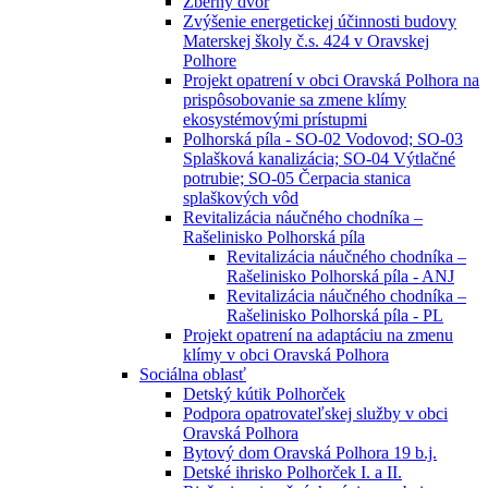
Zberný dvor
Zvýšenie energetickej účinnosti budovy
Materskej školy č.s. 424 v Oravskej
Polhore
Projekt opatrení v obci Oravská Polhora na
prispôsobovanie sa zmene klímy
ekosystémovými prístupmi
Polhorská píla - SO-02 Vodovod; SO-03
Splašková kanalizácia; SO-04 Výtlačné
potrubie; SO-05 Čerpacia stanica
splaškových vôd
Revitalizácia náučného chodníka –
Rašelinisko Polhorská píla
Revitalizácia náučného chodníka –
Rašelinisko Polhorská píla - ANJ
Revitalizácia náučného chodníka –
Rašelinisko Polhorská píla - PL
Projekt opatrení na adaptáciu na zmenu
klímy v obci Oravská Polhora
Sociálna oblasť
Detský kútik Polhorček
Podpora opatrovateľskej služby v obci
Oravská Polhora
Bytový dom Oravská Polhora 19 b.j.
Detské ihrisko Polhorček I. a II.