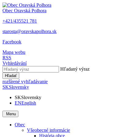
Obec
Oravská Polhora
+421/435521 781
starosta@oravskapolhora.sk
Facebook
Mapa webu
RSS
Vyhledávání
Hľadaný výraz
Hľadať
rozšírené vyhľadávanie
SK
Slovensky
SK
Slovensky
EN
English
Menu
Obec
Všeobecné informácie
História obce