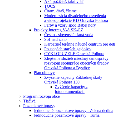
Akú požičiaš, takú vráť
TOCS
Čítam, čítaš, čítame
Modernizácia divadelného osvetlenia
a videoprojekcie KD Oravská Polhora
Farby a vzory spod Babej hory
Projekty Interreg V-A SK-CZ
Česko - slovenská slaná voda
Soľ nad zlato
Karpatské terénne náučné centrum pre deti
Po stopách starých gajdošov
CYKLOPUZZLE Oravská Polhora
Zlepšenie služieb miestnej samosprávy
rozvojom spolupráce obecných úradov
Oravská Polhora a Bystřice
Plán obnovy
Zvýšenie kapacity Základnej školy
Oravská Polhora 130
Zvýšenie kapacity -
fotodokumentácia
Program rozvoja obce
Tlačivá
Pozemkové úpravy
Jednoduché pozemkové úpravy - Zelená dedina
Jednoduché pozemkové úpravy - Turňa