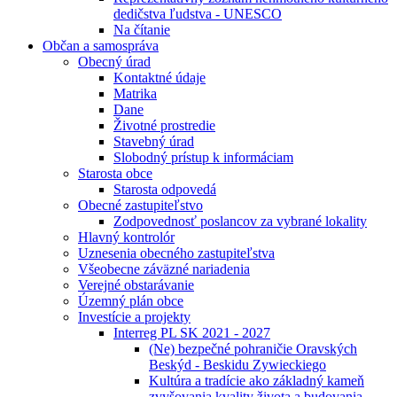
dedičstva ľudstva - UNESCO
Na čítanie
Občan a samospráva
Obecný úrad
Kontaktné údaje
Matrika
Dane
Životné prostredie
Stavebný úrad
Slobodný prístup k informáciam
Starosta obce
Starosta odpovedá
Obecné zastupiteľstvo
Zodpovednosť poslancov za vybrané lokality
Hlavný kontrolór
Uznesenia obecného zastupiteľstva
Všeobecne záväzné nariadenia
Verejné obstarávanie
Územný plán obce
Investície a projekty
Interreg PL SK 2021 - 2027
(Ne) bezpečné pohraničie Oravských
Beskýd - Beskidu Zywieckiego
Kultúra a tradície ako základný kameň
zvyšovania kvality života a budovania