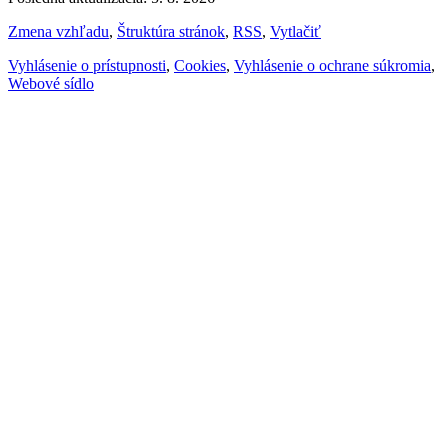
Zmena vzhľadu
,
Štruktúra stránok
,
RSS
,
Vytlačiť
Vyhlásenie o prístupnosti
,
Cookies
,
Vyhlásenie o ochrane súkromia
,
Webové sídlo