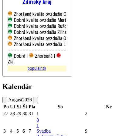
Žilinský kraj
Zhoršená kvalita ovzdušia
Chopok, EMEP
Dobrá kvalita ovzdušia
Martin, Jesenského
Dobrá kvalita ovzdušia
Ružomberok, Riadok
Dobrá kvalita ovzdušia
Žilina, Obežná
Zhoršená kvalita ovzdušia
Oščadnica
Zhoršená kvalita ovzdušia
Liptovský Mikuláš, Školská
Dobrá |
Zhoršená |
Zlá
populair.sk
Kalendár
August
2026
Po
Ut
St
Št
Pia
So
Ne
27
28
29
30
31
1
2
8
1
3
4
5
6
7
Svadba
9