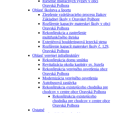
Riešenie migračných výziev v obci
Oravská Polhora
Oblasť školstva a športu
Zlepšenie vzdelávacieho procesu žiakov
Základnej školy v Oravskej Polhore
Rozšírenie kapacity materskej školy v obci
Oravská Polhora
Rekonštrukcia a zastrešenie
multifunkčného ihriska
Exteriérová boulderingová lezecká stena
Rozšírenie kapacít materskej školy č. 129,
Oravská Polhora
Oblasť verejnej infraštruktúry
Rekonštrukcia domu smútku
Revitalizácia okolia kaplnky sv. Jozefa
Rekonštrukcia verejného osvetlenia obce
Oravská Polhora
Modernizácia verejného osvetlenia
Autobusová zastávka
Rekonštrukcia existujúceho chodníka pre
chodcov v centre obce Oravská Polhora
Rekonštrukcia existujúceho
chodníka pre chodcov v centre obce
Oravská Polhora
Ostatné