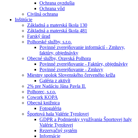
Ochrana ovzdušia
Ochrana vôd
Civilná ochrana
Inštitúcie
Základná a materská škola 130
Základná a materská škola 481
Farský úrad
Polhorské služby, s.r.o.
Povinné zverejňovanie informácií - Zmluvy,
faktúry, objednávky
Obecné služby, Oravská Polhora
Povinné zverejňovanie - Faktúry, objednávky
Povinné zverejňovanie - Zmluvy
Miestny spolok Slovenského červeného kríža
Galéria z aktivít
2% pre Nadáciu Jána Pavla II.
Polhorec, s.r.o.
Cowork KOPA
Obecná knižnica
Fotogaléria
Športová hala Valérie Tyrolovej
GDPR a Podmienky využívania Športovej haly
Valérie Tyrolovej
Rezervačný systém
Informácie