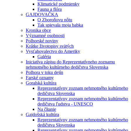
Klimatické podmienky
Fauna a flóra
GAJDOVAČKA
O Zboroňovu nôtu
Tak spievala moja babka
Kronika obce
Významné osobnosti
Polhorské noviny
Krátke životopisy svätých
Vysťahovalectvo do Ameriky
Galéria
Iniciatíva zápisu do Reprezentatívneho zoznamu
nehmotného kultúrneho dedičstva Slovenska
Polhora v toku dejín
Farské oznamy
Goralská kultúra
Reprezentatívny zoznam nehmotného kultúrneho
dedičstva Slovenska
Reprezentatívny zoznam nehmotného kultúrneho
dedičstva ľudstva - UNESCO
Na čítanie
Gajdošská kultúra
Reprezentatívny zoznam nehmotného kultúrneho
dedičstva Slovenska
Reprezentatívny zoznam nehmotného kultúrneho