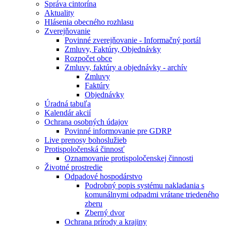
Správa cintorína
Aktuality
Hlásenia obecného rozhlasu
Zverejňovanie
Povinné zverejňovanie - Informačný portál
Zmluvy, Faktúry, Objednávky
Rozpočet obce
Zmluvy, faktúry a objednávky - archív
Zmluvy
Faktúry
Objednávky
Úradná tabuľa
Kalendár akcií
Ochrana osobných údajov
Povinné informovanie pre GDRP
Live prenosy bohoslužieb
Protispoločenská činnosť
Oznamovanie protispoločenskej činnosti
Životné prostredie
Odpadové hospodárstvo
Podrobný popis systému nakladania s
komunálnymi odpadmi vrátane triedeného
zberu
Zberný dvor
Ochrana prírody a krajiny