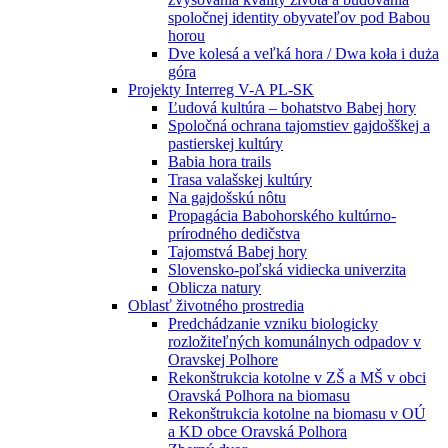
spoločnej identity obyvateľov pod Babou
horou
Dve kolesá a veľká hora / Dwa koła i duża
góra
Projekty Interreg V-A PL-SK
Ľudová kultúra – bohatstvo Babej hory
Spoločná ochrana tajomstiev gajdošškej a
pastierskej kultúry
Babia hora trails
Trasa valašskej kultúry
Na gajdošskú nôtu
Propagácia Babohorského kultúrno-
prírodného dedičstva
Tajomstvá Babej hory
Slovensko-poľská vidiecka univerzita
Oblicza natury
Oblasť životného prostredia
Predchádzanie vzniku biologicky
rozložiteľných komunálnych odpadov v
Oravskej Polhore
Rekonštrukcia kotolne v ZŠ a MŠ v obci
Oravská Polhora na biomasu
Rekonštrukcia kotolne na biomasu v OÚ
a KD obce Oravská Polhora