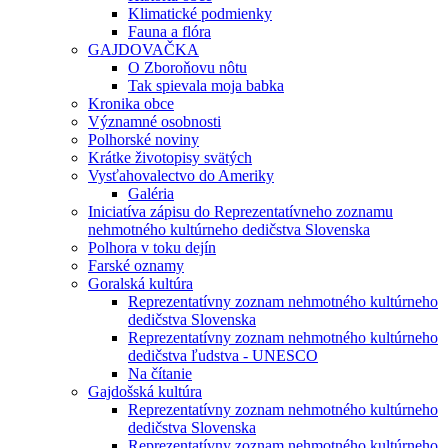
Klimatické podmienky
Fauna a flóra
GAJDOVAČKA
O Zboroňovu nôtu
Tak spievala moja babka
Kronika obce
Významné osobnosti
Polhorské noviny
Krátke životopisy svätých
Vysťahovalectvo do Ameriky
Galéria
Iniciatíva zápisu do Reprezentatívneho zoznamu
nehmotného kultúrneho dedičstva Slovenska
Polhora v toku dejín
Farské oznamy
Goralská kultúra
Reprezentatívny zoznam nehmotného kultúrneho
dedičstva Slovenska
Reprezentatívny zoznam nehmotného kultúrneho
dedičstva ľudstva - UNESCO
Na čítanie
Gajdošská kultúra
Reprezentatívny zoznam nehmotného kultúrneho
dedičstva Slovenska
Reprezentatívny zoznam nehmotného kultúrneho