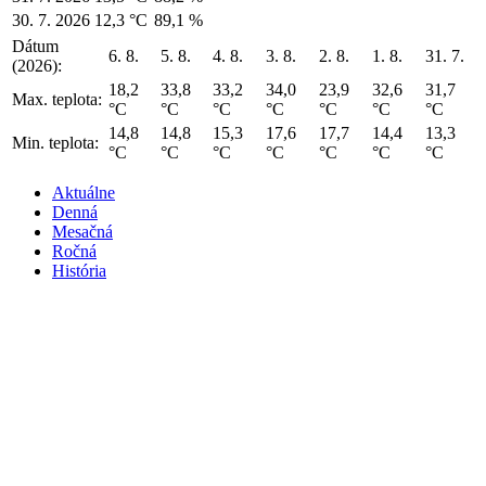
30. 7. 2026
12,3 °C
89,1 %
Dátum
6. 8.
5. 8.
4. 8.
3. 8.
2. 8.
1. 8.
31. 7.
(2026):
18,2
33,8
33,2
34,0
23,9
32,6
31,7
Max. teplota:
°C
°C
°C
°C
°C
°C
°C
14,8
14,8
15,3
17,6
17,7
14,4
13,3
Min. teplota:
°C
°C
°C
°C
°C
°C
°C
Aktuálne
Denná
Mesačná
Ročná
História