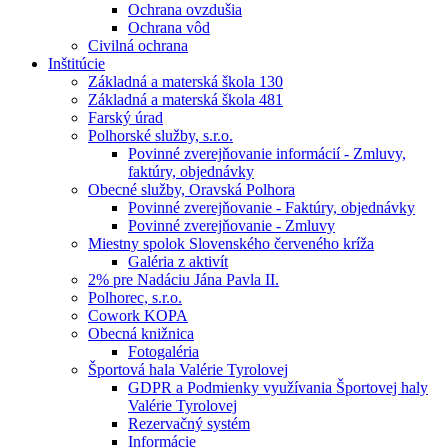
Ochrana ovzdušia
Ochrana vôd
Civilná ochrana
Inštitúcie
Základná a materská škola 130
Základná a materská škola 481
Farský úrad
Polhorské služby, s.r.o.
Povinné zverejňovanie informácií - Zmluvy,
faktúry, objednávky
Obecné služby, Oravská Polhora
Povinné zverejňovanie - Faktúry, objednávky
Povinné zverejňovanie - Zmluvy
Miestny spolok Slovenského červeného kríža
Galéria z aktivít
2% pre Nadáciu Jána Pavla II.
Polhorec, s.r.o.
Cowork KOPA
Obecná knižnica
Fotogaléria
Športová hala Valérie Tyrolovej
GDPR a Podmienky využívania Športovej haly
Valérie Tyrolovej
Rezervačný systém
Informácie