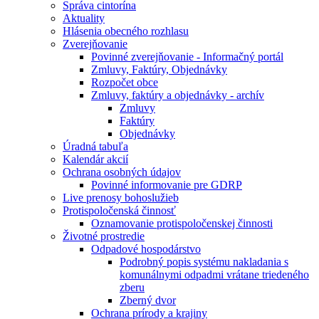
Správa cintorína
Aktuality
Hlásenia obecného rozhlasu
Zverejňovanie
Povinné zverejňovanie - Informačný portál
Zmluvy, Faktúry, Objednávky
Rozpočet obce
Zmluvy, faktúry a objednávky - archív
Zmluvy
Faktúry
Objednávky
Úradná tabuľa
Kalendár akcií
Ochrana osobných údajov
Povinné informovanie pre GDRP
Live prenosy bohoslužieb
Protispoločenská činnosť
Oznamovanie protispoločenskej činnosti
Životné prostredie
Odpadové hospodárstvo
Podrobný popis systému nakladania s
komunálnymi odpadmi vrátane triedeného
zberu
Zberný dvor
Ochrana prírody a krajiny