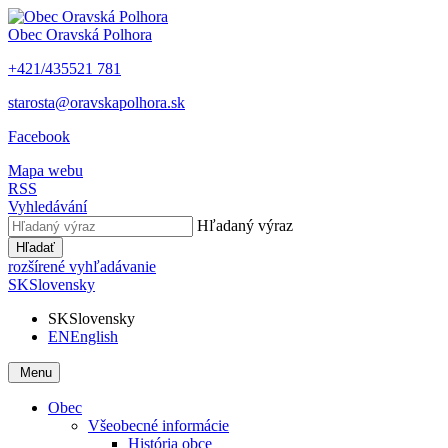
Obec
Oravská Polhora
+421/435521 781
starosta@oravskapolhora.sk
Facebook
Mapa webu
RSS
Vyhledávání
Hľadaný výraz
Hľadať
rozšírené vyhľadávanie
SK
Slovensky
SK
Slovensky
EN
English
Menu
Obec
Všeobecné informácie
História obce