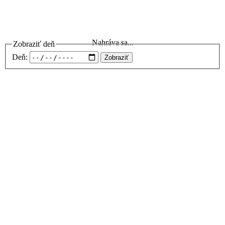
Nahráva sa...
Zobraziť deň
Deň:
Zobraziť