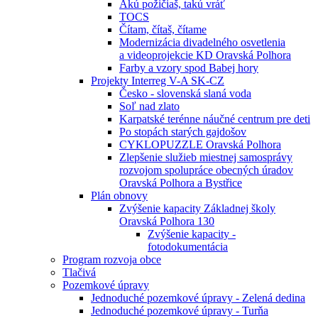
Akú požičiaš, takú vráť
TOCS
Čítam, čítaš, čítame
Modernizácia divadelného osvetlenia
a videoprojekcie KD Oravská Polhora
Farby a vzory spod Babej hory
Projekty Interreg V-A SK-CZ
Česko - slovenská slaná voda
Soľ nad zlato
Karpatské terénne náučné centrum pre deti
Po stopách starých gajdošov
CYKLOPUZZLE Oravská Polhora
Zlepšenie služieb miestnej samosprávy
rozvojom spolupráce obecných úradov
Oravská Polhora a Bystřice
Plán obnovy
Zvýšenie kapacity Základnej školy
Oravská Polhora 130
Zvýšenie kapacity -
fotodokumentácia
Program rozvoja obce
Tlačivá
Pozemkové úpravy
Jednoduché pozemkové úpravy - Zelená dedina
Jednoduché pozemkové úpravy - Turňa