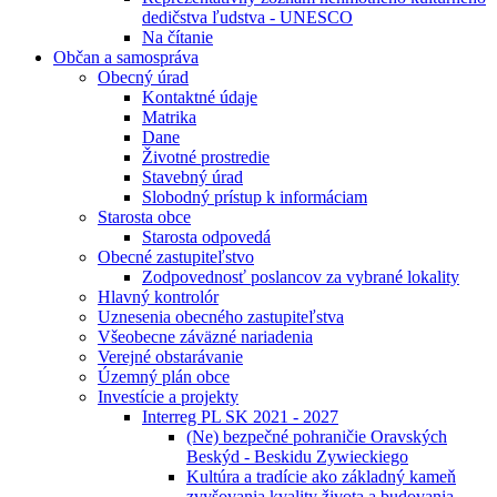
dedičstva ľudstva - UNESCO
Na čítanie
Občan a samospráva
Obecný úrad
Kontaktné údaje
Matrika
Dane
Životné prostredie
Stavebný úrad
Slobodný prístup k informáciam
Starosta obce
Starosta odpovedá
Obecné zastupiteľstvo
Zodpovednosť poslancov za vybrané lokality
Hlavný kontrolór
Uznesenia obecného zastupiteľstva
Všeobecne záväzné nariadenia
Verejné obstarávanie
Územný plán obce
Investície a projekty
Interreg PL SK 2021 - 2027
(Ne) bezpečné pohraničie Oravských
Beskýd - Beskidu Zywieckiego
Kultúra a tradície ako základný kameň
zvyšovania kvality života a budovania