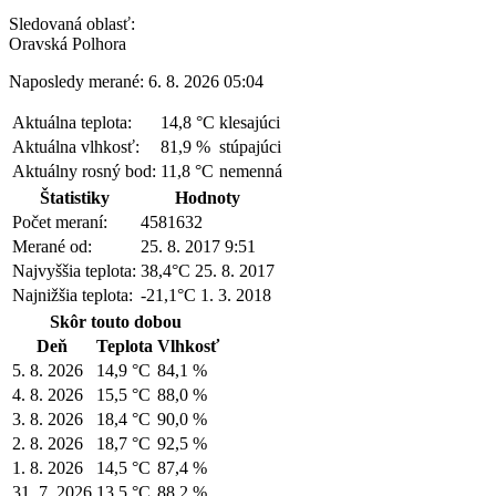
Sledovaná oblasť:
Oravská Polhora
Naposledy merané: 6. 8. 2026 05:04
Aktuálna teplota:
14,8 °C
klesajúci
Aktuálna vlhkosť:
81,9 %
stúpajúci
Aktuálny rosný bod:
11,8 °C
nemenná
Štatistiky
Hodnoty
Počet meraní:
4581632
Merané od:
25. 8. 2017 9:51
Najvyššia teplota:
38,4°C
25. 8. 2017
Najnižšia teplota:
-21,1°C
1. 3. 2018
Skôr touto dobou
Deň
Teplota
Vlhkosť
5. 8. 2026
14,9 °C
84,1 %
4. 8. 2026
15,5 °C
88,0 %
3. 8. 2026
18,4 °C
90,0 %
2. 8. 2026
18,7 °C
92,5 %
1. 8. 2026
14,5 °C
87,4 %
31. 7. 2026
13,5 °C
88,2 %