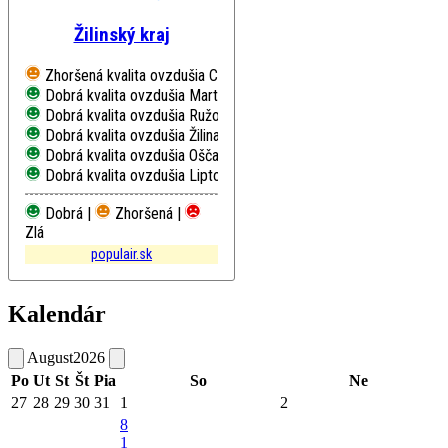
Žilinský kraj
Zhoršená kvalita ovzdušia
Chopok, EMEP
Dobrá kvalita ovzdušia
Martin, Jesenského
Dobrá kvalita ovzdušia
Ružomberok, Riadok
Dobrá kvalita ovzdušia
Žilina, Obežná
Dobrá kvalita ovzdušia
Oščadnica
Dobrá kvalita ovzdušia
Liptovský Mikuláš, Školská
Dobrá |
Zhoršená |
Zlá
populair.sk
Kalendár
August
2026
Po
Ut
St
Št
Pia
So
Ne
27
28
29
30
31
1
2
8
1