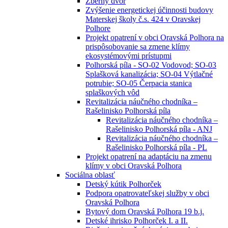
Zberný dvor
Zvýšenie energetickej účinnosti budovy
Materskej školy č.s. 424 v Oravskej
Polhore
Projekt opatrení v obci Oravská Polhora na
prispôsobovanie sa zmene klímy
ekosystémovými prístupmi
Polhorská píla - SO-02 Vodovod; SO-03
Splašková kanalizácia; SO-04 Výtlačné
potrubie; SO-05 Čerpacia stanica
splaškových vôd
Revitalizácia náučného chodníka –
Rašelinisko Polhorská píla
Revitalizácia náučného chodníka –
Rašelinisko Polhorská píla - ANJ
Revitalizácia náučného chodníka –
Rašelinisko Polhorská píla - PL
Projekt opatrení na adaptáciu na zmenu
klímy v obci Oravská Polhora
Sociálna oblasť
Detský kútik Polhorček
Podpora opatrovateľskej služby v obci
Oravská Polhora
Bytový dom Oravská Polhora 19 b.j.
Detské ihrisko Polhorček I. a II.