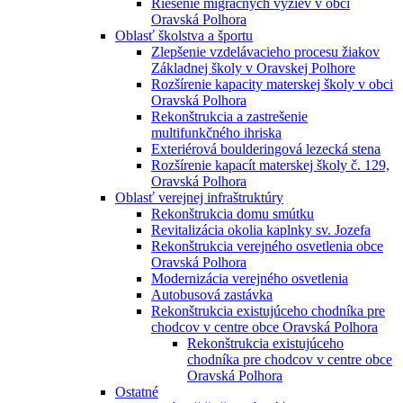
Riešenie migračných výziev v obci
Oravská Polhora
Oblasť školstva a športu
Zlepšenie vzdelávacieho procesu žiakov
Základnej školy v Oravskej Polhore
Rozšírenie kapacity materskej školy v obci
Oravská Polhora
Rekonštrukcia a zastrešenie
multifunkčného ihriska
Exteriérová boulderingová lezecká stena
Rozšírenie kapacít materskej školy č. 129,
Oravská Polhora
Oblasť verejnej infraštruktúry
Rekonštrukcia domu smútku
Revitalizácia okolia kaplnky sv. Jozefa
Rekonštrukcia verejného osvetlenia obce
Oravská Polhora
Modernizácia verejného osvetlenia
Autobusová zastávka
Rekonštrukcia existujúceho chodníka pre
chodcov v centre obce Oravská Polhora
Rekonštrukcia existujúceho
chodníka pre chodcov v centre obce
Oravská Polhora
Ostatné