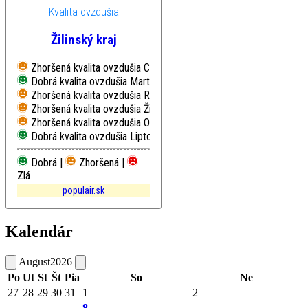
Kvalita ovzdušia
Žilinský kraj
Zhoršená kvalita ovzdušia
Chopok, EMEP
Dobrá kvalita ovzdušia
Martin, Jesenského
Zhoršená kvalita ovzdušia
Ružomberok, Riadok
Zhoršená kvalita ovzdušia
Žilina, Obežná
Zhoršená kvalita ovzdušia
Oščadnica
Dobrá kvalita ovzdušia
Liptovský Mikuláš, Školská
Dobrá |
Zhoršená |
Zlá
populair.sk
Kalendár
August
2026
Po
Ut
St
Št
Pia
So
Ne
27
28
29
30
31
1
2
8