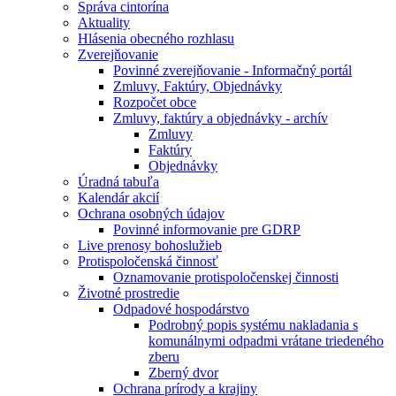
Správa cintorína
Aktuality
Hlásenia obecného rozhlasu
Zverejňovanie
Povinné zverejňovanie - Informačný portál
Zmluvy, Faktúry, Objednávky
Rozpočet obce
Zmluvy, faktúry a objednávky - archív
Zmluvy
Faktúry
Objednávky
Úradná tabuľa
Kalendár akcií
Ochrana osobných údajov
Povinné informovanie pre GDRP
Live prenosy bohoslužieb
Protispoločenská činnosť
Oznamovanie protispoločenskej činnosti
Životné prostredie
Odpadové hospodárstvo
Podrobný popis systému nakladania s
komunálnymi odpadmi vrátane triedeného
zberu
Zberný dvor
Ochrana prírody a krajiny