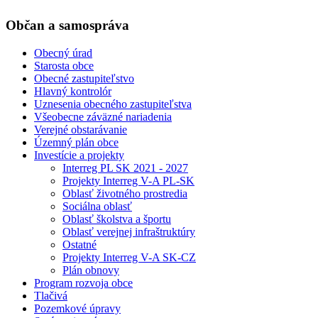
Občan a samospráva
Obecný úrad
Starosta obce
Obecné zastupiteľstvo
Hlavný kontrolór
Uznesenia obecného zastupiteľstva
Všeobecne záväzné nariadenia
Verejné obstarávanie
Územný plán obce
Investície a projekty
Interreg PL SK 2021 - 2027
Projekty Interreg V-A PL-SK
Oblasť životného prostredia
Sociálna oblasť
Oblasť školstva a športu
Oblasť verejnej infraštruktúry
Ostatné
Projekty Interreg V-A SK-CZ
Plán obnovy
Program rozvoja obce
Tlačivá
Pozemkové úpravy