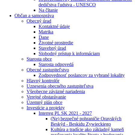
dedičstva ľudstva - UNESCO
Na čítanie
Občan a samospráva
Obecný úrad
Kontaktné údaje
Matrika
Dane
Životné prostredie
Stavebný úrad
Slobodný prístup k informáciam
Starosta obce
Starosta odpovedá
Obecné zastupiteľstvo
Zodpovednosť poslancov za vybrané lokality
Hlavný kontrolór
Uznesenia obecného zastupiteľstva
Všeobecne záväzné nariadenia
Verejné obstarávanie
Územný plán obce
Investície a projekty
Interreg PL SK 2021 - 2027
(Ne) bezpečné pohraničie Oravských
Beskýd - Beskidu Zywieckiego
Kultúra a tradície ako základný kameň
zvyšovania kvality života a budovania