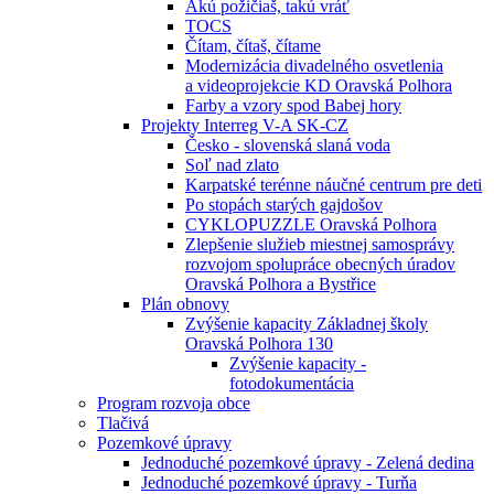
Akú požičiaš, takú vráť
TOCS
Čítam, čítaš, čítame
Modernizácia divadelného osvetlenia
a videoprojekcie KD Oravská Polhora
Farby a vzory spod Babej hory
Projekty Interreg V-A SK-CZ
Česko - slovenská slaná voda
Soľ nad zlato
Karpatské terénne náučné centrum pre deti
Po stopách starých gajdošov
CYKLOPUZZLE Oravská Polhora
Zlepšenie služieb miestnej samosprávy
rozvojom spolupráce obecných úradov
Oravská Polhora a Bystřice
Plán obnovy
Zvýšenie kapacity Základnej školy
Oravská Polhora 130
Zvýšenie kapacity -
fotodokumentácia
Program rozvoja obce
Tlačivá
Pozemkové úpravy
Jednoduché pozemkové úpravy - Zelená dedina
Jednoduché pozemkové úpravy - Turňa