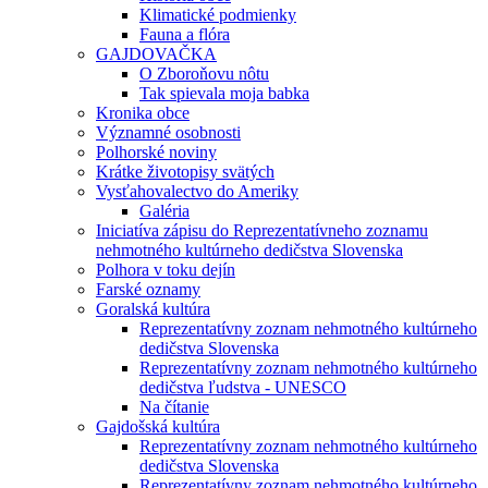
Klimatické podmienky
Fauna a flóra
GAJDOVAČKA
O Zboroňovu nôtu
Tak spievala moja babka
Kronika obce
Významné osobnosti
Polhorské noviny
Krátke životopisy svätých
Vysťahovalectvo do Ameriky
Galéria
Iniciatíva zápisu do Reprezentatívneho zoznamu
nehmotného kultúrneho dedičstva Slovenska
Polhora v toku dejín
Farské oznamy
Goralská kultúra
Reprezentatívny zoznam nehmotného kultúrneho
dedičstva Slovenska
Reprezentatívny zoznam nehmotného kultúrneho
dedičstva ľudstva - UNESCO
Na čítanie
Gajdošská kultúra
Reprezentatívny zoznam nehmotného kultúrneho
dedičstva Slovenska
Reprezentatívny zoznam nehmotného kultúrneho