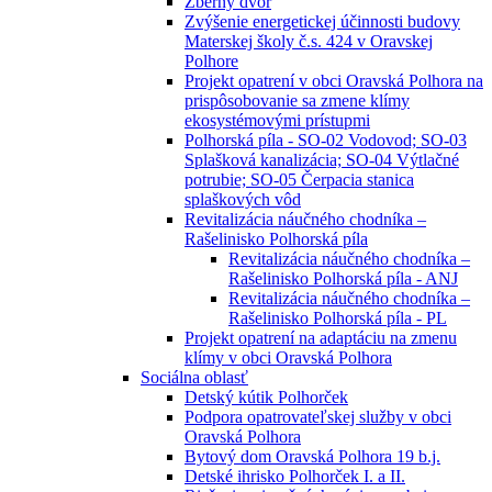
Zberný dvor
Zvýšenie energetickej účinnosti budovy
Materskej školy č.s. 424 v Oravskej
Polhore
Projekt opatrení v obci Oravská Polhora na
prispôsobovanie sa zmene klímy
ekosystémovými prístupmi
Polhorská píla - SO-02 Vodovod; SO-03
Splašková kanalizácia; SO-04 Výtlačné
potrubie; SO-05 Čerpacia stanica
splaškových vôd
Revitalizácia náučného chodníka –
Rašelinisko Polhorská píla
Revitalizácia náučného chodníka –
Rašelinisko Polhorská píla - ANJ
Revitalizácia náučného chodníka –
Rašelinisko Polhorská píla - PL
Projekt opatrení na adaptáciu na zmenu
klímy v obci Oravská Polhora
Sociálna oblasť
Detský kútik Polhorček
Podpora opatrovateľskej služby v obci
Oravská Polhora
Bytový dom Oravská Polhora 19 b.j.
Detské ihrisko Polhorček I. a II.