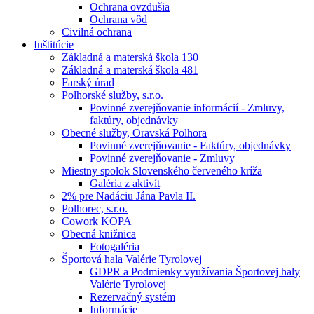
Ochrana ovzdušia
Ochrana vôd
Civilná ochrana
Inštitúcie
Základná a materská škola 130
Základná a materská škola 481
Farský úrad
Polhorské služby, s.r.o.
Povinné zverejňovanie informácií - Zmluvy,
faktúry, objednávky
Obecné služby, Oravská Polhora
Povinné zverejňovanie - Faktúry, objednávky
Povinné zverejňovanie - Zmluvy
Miestny spolok Slovenského červeného kríža
Galéria z aktivít
2% pre Nadáciu Jána Pavla II.
Polhorec, s.r.o.
Cowork KOPA
Obecná knižnica
Fotogaléria
Športová hala Valérie Tyrolovej
GDPR a Podmienky využívania Športovej haly
Valérie Tyrolovej
Rezervačný systém
Informácie