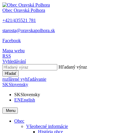
Obec
Oravská Polhora
+421/435521 781
starosta@oravskapolhora.sk
Facebook
Mapa webu
RSS
Vyhledávání
Hľadaný výraz
Hľadať
rozšírené vyhľadávanie
SK
Slovensky
SK
Slovensky
EN
English
Menu
Obec
Všeobecné informácie
História obce