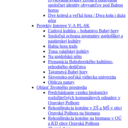
spoločnej identity obyvateľov pod Babou
horou
Dve kolesá a veľká hora / Dwa koła i duża
góra
Projekty Interreg V-A PL-SK
Ľudová kultúra – bohatstvo Babej hory
Spoločná ochrana tajomstiev gajdošškej a
pastierskej kultúry
Babia hora trails
Trasa valašskej kultúry
Na gajdošskú nôtu
Propagácia Babohorského kultúrno-
prírodného dedičstva
Tajomstvá Babej hory
Slovensko-poľská vidiecka univerzita
Oblicza natury
Oblasť životného prostredia
Predchádzanie vzniku biologicky
rozložiteľných komunálnych odpadov v
Oravskej Polhore
Rekonštrukcia kotolne v ZŠ a MŠ v obci
Oravská Polhora na biomasu
Rekonštrukcia kotolne na biomasu v OÚ
a KD obce Oravská Polhora