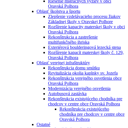
Riešenie migračných výziev v obci
Oravská Polhora
Oblasť školstva a športu
Zlepšenie vzdelávacieho procesu žiakov
Základnej školy v Oravskej Polhore
Rozšírenie kapacity materskej školy v obci
Oravská Polhora
Rekonštrukcia a zastrešenie
multifunkčného ihriska
Exteriérová boulderingová lezecká stena
Rozšírenie kapacít materskej školy č. 129,
Oravská Polhora
Oblasť verejnej infraštruktúry
Rekonštrukcia domu smútku
Revitalizácia okolia kaplnky sv. Jozefa
Rekonštrukcia verejného osvetlenia obce
Oravská Polhora
Modernizácia verejného osvetlenia
Autobusová zastávka
Rekonštrukcia existujúceho chodníka pre
chodcov v centre obce Oravská Polhora
Rekonštrukcia existujúceho
chodníka pre chodcov v centre obce
Oravská Polhora
Ostatné