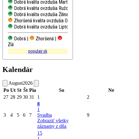
Dobrá kvalita ovzdušia
Martin, Jesenského
Dobrá kvalita ovzdušia
Ružomberok, Riadok
Dobrá kvalita ovzdušia
Žilina, Obežná
Zhoršená kvalita ovzdušia
Oščadnica
Dobrá kvalita ovzdušia
Liptovský Mikuláš, Školská
Dobrá |
Zhoršená |
Zlá
populair.sk
Kalendár
August
2026
Po
Ut
St
Št
Pia
So
Ne
27
28
29
30
31
1
2
8
1
3
4
5
6
7
Svadba
9
Zobraziť všetky
záznamy z dňa
15
1