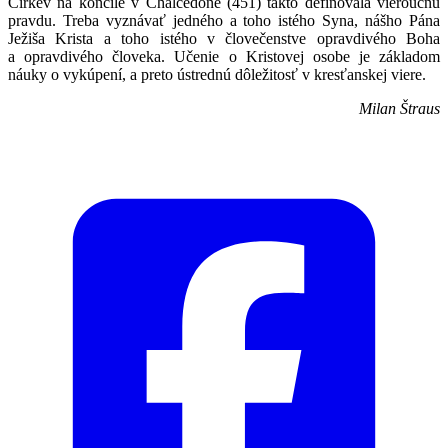
Cirkev na koncile v Chalcedone (451) takto definovala vieroučnú
pravdu. Treba vyznávať jedného a toho istého Syna, nášho Pána
Ježiša Krista a toho istého v človečenstve opravdivého Boha
a opravdivého človeka. Učenie o Kristovej osobe je základom
náuky o vykúpení, a preto ústrednú dôležitosť v kresťanskej viere.
Milan Štraus