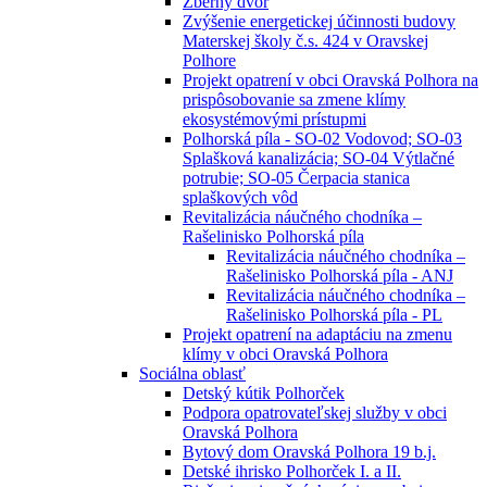
Zberný dvor
Zvýšenie energetickej účinnosti budovy
Materskej školy č.s. 424 v Oravskej
Polhore
Projekt opatrení v obci Oravská Polhora na
prispôsobovanie sa zmene klímy
ekosystémovými prístupmi
Polhorská píla - SO-02 Vodovod; SO-03
Splašková kanalizácia; SO-04 Výtlačné
potrubie; SO-05 Čerpacia stanica
splaškových vôd
Revitalizácia náučného chodníka –
Rašelinisko Polhorská píla
Revitalizácia náučného chodníka –
Rašelinisko Polhorská píla - ANJ
Revitalizácia náučného chodníka –
Rašelinisko Polhorská píla - PL
Projekt opatrení na adaptáciu na zmenu
klímy v obci Oravská Polhora
Sociálna oblasť
Detský kútik Polhorček
Podpora opatrovateľskej služby v obci
Oravská Polhora
Bytový dom Oravská Polhora 19 b.j.
Detské ihrisko Polhorček I. a II.