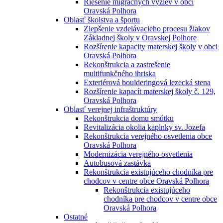
Riešenie migračných výziev v obci
Oravská Polhora
Oblasť školstva a športu
Zlepšenie vzdelávacieho procesu žiakov
Základnej školy v Oravskej Polhore
Rozšírenie kapacity materskej školy v obci
Oravská Polhora
Rekonštrukcia a zastrešenie
multifunkčného ihriska
Exteriérová boulderingová lezecká stena
Rozšírenie kapacít materskej školy č. 129,
Oravská Polhora
Oblasť verejnej infraštruktúry
Rekonštrukcia domu smútku
Revitalizácia okolia kaplnky sv. Jozefa
Rekonštrukcia verejného osvetlenia obce
Oravská Polhora
Modernizácia verejného osvetlenia
Autobusová zastávka
Rekonštrukcia existujúceho chodníka pre
chodcov v centre obce Oravská Polhora
Rekonštrukcia existujúceho
chodníka pre chodcov v centre obce
Oravská Polhora
Ostatné