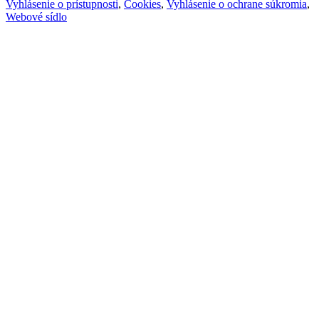
Vyhlásenie o prístupnosti
,
Cookies
,
Vyhlásenie o ochrane súkromia
,
Webové sídlo