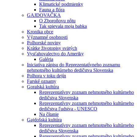
Klimatické podmienky
Fauna a flóra
GAJDOVAČKA
O Zboroňovu nôtu
Tak spievala moja babka
Kronika obce
Významné osobnosti
Polhorské noviny
Krátke životopisy svätých
Vysťahovalectvo do Ameriky
Galéria
Iniciatíva zápisu do Reprezentatívneho zoznamu
nehmotného kultúrneho dedičstva Slovenska
Polhora v toku dejín
Farské oznamy
Goralská kultúra
Reprezentatívny zoznam nehmotného kultúrneho
dedičstva Slovenska
Reprezentatívny zoznam nehmotného kultúrneho
dedičstva ľudstva - UNESCO
Na čítanie
Gajdošská kultúra
Reprezentatívny zoznam nehmotného kultúrneho
dedičstva Slovenska
Reprezentatívny zoznam nehmotného kultúrneho