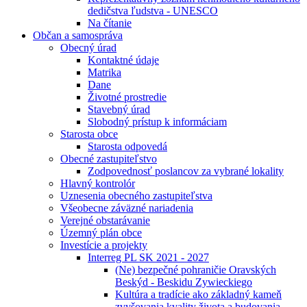
dedičstva ľudstva - UNESCO
Na čítanie
Občan a samospráva
Obecný úrad
Kontaktné údaje
Matrika
Dane
Životné prostredie
Stavebný úrad
Slobodný prístup k informáciam
Starosta obce
Starosta odpovedá
Obecné zastupiteľstvo
Zodpovednosť poslancov za vybrané lokality
Hlavný kontrolór
Uznesenia obecného zastupiteľstva
Všeobecne záväzné nariadenia
Verejné obstarávanie
Územný plán obce
Investície a projekty
Interreg PL SK 2021 - 2027
(Ne) bezpečné pohraničie Oravských
Beskýd - Beskidu Zywieckiego
Kultúra a tradície ako základný kameň
zvyšovania kvality života a budovania