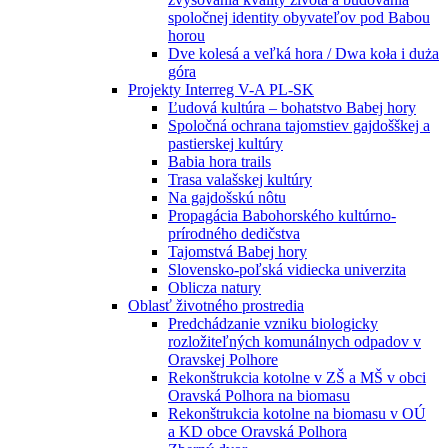
spoločnej identity obyvateľov pod Babou
horou
Dve kolesá a veľká hora / Dwa koła i duża
góra
Projekty Interreg V-A PL-SK
Ľudová kultúra – bohatstvo Babej hory
Spoločná ochrana tajomstiev gajdošškej a
pastierskej kultúry
Babia hora trails
Trasa valašskej kultúry
Na gajdošskú nôtu
Propagácia Babohorského kultúrno-
prírodného dedičstva
Tajomstvá Babej hory
Slovensko-poľská vidiecka univerzita
Oblicza natury
Oblasť životného prostredia
Predchádzanie vzniku biologicky
rozložiteľných komunálnych odpadov v
Oravskej Polhore
Rekonštrukcia kotolne v ZŠ a MŠ v obci
Oravská Polhora na biomasu
Rekonštrukcia kotolne na biomasu v OÚ
a KD obce Oravská Polhora