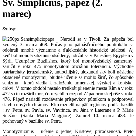
Sv. Simplicius, pápež (2.
marec)
&nbsp;
Narodil sa v Tivoli. Za pápeža bol
zvolený 3. marca 468. Počas jeho pätnásťročného pontifikátu sa
odohrali mnohé významné a ďalekosiahle historické udalosti. Aj
keď bol monofyzitizmus odsúdený, udržal sa v Palestíne, Egypte a v
Sýrií. Uzurpátor Bazilishos, ktorý bol monofyzistický zameraný,
zaručil v roku 475 monofyzitom oficiálnu toleranciu. Východné
patriarcháty jeruzalemský, antiochijský, alexandrijský boli následne
obsadené monofyzitmi, bludné učenie sa mohlo šíriť, čo spôsobilo
schizmu , ktorá viedla k založeniu arménskej, sýrskej a koptskej
cirkvi. V tomto období nastalo tretíkrát plienenie mesta Rím a v roku
472 sa tu rozšíril mor, čo urýchlilo rozpad Západorímskej ríše v roku
476. Pápež nariadil rozdávanie príspevkov pútnikom a podporoval
stavbu nových chrámov. Rím rozdelil na päť regiónov podľa bazilík
: sv. Petra, sv. Pavla, sv. Vavrinca, sv. Jána v Lateráne a P. Márie
Snežnej (Santa Maria Maggiore). Zomrel 10. marca 483. Je
pochovaný v bazilike sv. Petra.
Monofyzitizmus – učenie o jednej Kristovej prirodzenosti. Preto