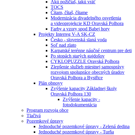
Akú požičiaš, takú vráť
TOCS
Čítam, čítaš, čítame
Modernizácia divadelného osvetlenia
a videoprojekcie KD Oravská Polhora
Farby a vzory spod Babej hory
Projekty Interreg V-A SK-CZ
Česko - slovenská slaná voda
Soľ nad zlato
Karpatské terénne náučné centrum pre deti
Po stopách starých gajdošov
CYKLOPUZZLE Oravská Polhora
Zlepšenie služieb miestnej samosprávy
rozvojom spolupráce obecných úradov
Oravská Polhora a Bystřice
Plán obnovy
Zvýšenie kapacity Základnej školy
Oravská Polhora 130
Zvýšenie kapacity -
fotodokumentácia
Program rozvoja obce
Tlačivá
Pozemkové úpravy
Jednoduché pozemkové úpravy - Zelená dedina
Jednoduché pozemkové úpravy - Turňa