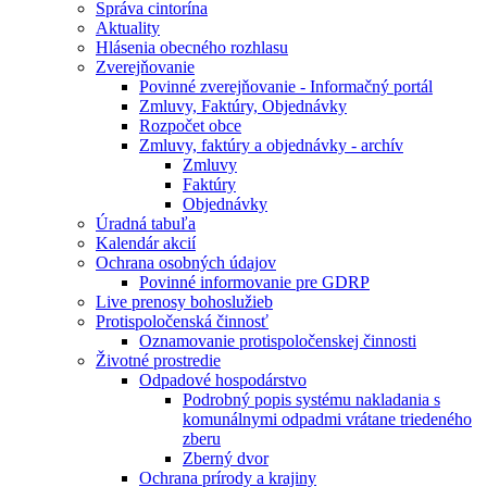
Správa cintorína
Aktuality
Hlásenia obecného rozhlasu
Zverejňovanie
Povinné zverejňovanie - Informačný portál
Zmluvy, Faktúry, Objednávky
Rozpočet obce
Zmluvy, faktúry a objednávky - archív
Zmluvy
Faktúry
Objednávky
Úradná tabuľa
Kalendár akcií
Ochrana osobných údajov
Povinné informovanie pre GDRP
Live prenosy bohoslužieb
Protispoločenská činnosť
Oznamovanie protispoločenskej činnosti
Životné prostredie
Odpadové hospodárstvo
Podrobný popis systému nakladania s
komunálnymi odpadmi vrátane triedeného
zberu
Zberný dvor
Ochrana prírody a krajiny