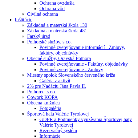
Ochrana ovzdušia
Ochrana vôd
Civilná ochrana
Inštitúcie
Základná a materská škola 130
Základná a materská škola 481
Farský úrad
Polhorské služby, s.r.o.
Povinné zverejňovanie informácií - Zmluvy,
faktúry, objednávky
Obecné služby, Oravská Polhora
Povinné zverejňovanie - Faktúry, objednávky
Povinné zverejňovanie - Zmluvy
Miestny spolok Slovenského červeného kríža
Galéria z aktivít
2% pre Nadáciu Jána Pavla II.
Polhorec, s.r.o.
Cowork KOPA
Obecná knižnica
Fotogaléria
Športová hala Valérie Tyrolovej
GDPR a Podmienky využívania Športovej haly
Valérie Tyrolovej
Rezervačný systém
Informácie