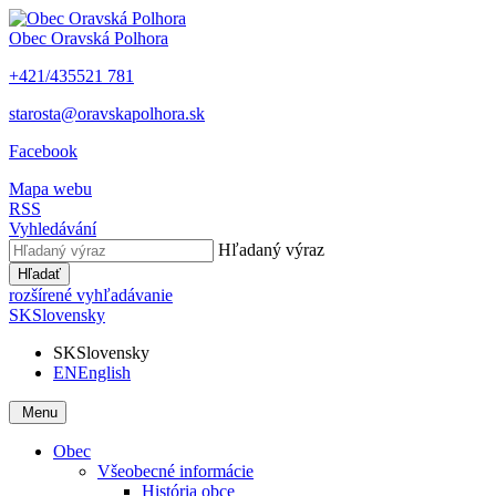
Obec
Oravská Polhora
+421/435521 781
starosta@oravskapolhora.sk
Facebook
Mapa webu
RSS
Vyhledávání
Hľadaný výraz
Hľadať
rozšírené vyhľadávanie
SK
Slovensky
SK
Slovensky
EN
English
Menu
Obec
Všeobecné informácie
História obce