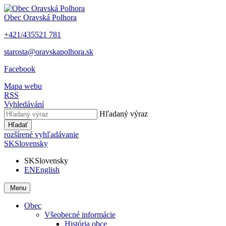
Obec
Oravská Polhora
+421/435521 781
starosta@oravskapolhora.sk
Facebook
Mapa webu
RSS
Vyhledávání
Hľadaný výraz
Hľadať
rozšírené vyhľadávanie
SK
Slovensky
SK
Slovensky
EN
English
Menu
Obec
Všeobecné informácie
História obce