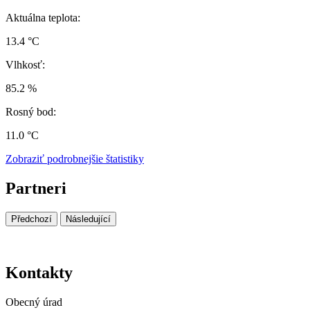
Aktuálna teplota:
13.4 °C
Vlhkosť:
85.2 %
Rosný bod:
11.0 °C
Zobraziť podrobnejšie štatistiky
Partneri
Předchozí
Následující
Kontakty
Obecný úrad