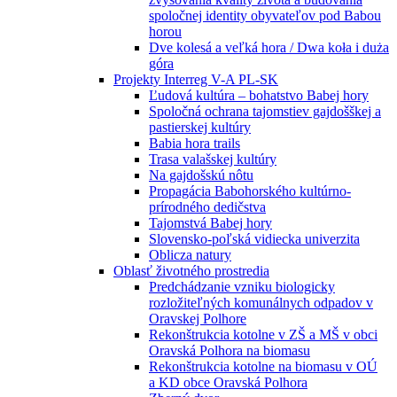
spoločnej identity obyvateľov pod Babou
horou
Dve kolesá a veľká hora / Dwa koła i duża
góra
Projekty Interreg V-A PL-SK
Ľudová kultúra – bohatstvo Babej hory
Spoločná ochrana tajomstiev gajdošškej a
pastierskej kultúry
Babia hora trails
Trasa valašskej kultúry
Na gajdošskú nôtu
Propagácia Babohorského kultúrno-
prírodného dedičstva
Tajomstvá Babej hory
Slovensko-poľská vidiecka univerzita
Oblicza natury
Oblasť životného prostredia
Predchádzanie vzniku biologicky
rozložiteľných komunálnych odpadov v
Oravskej Polhore
Rekonštrukcia kotolne v ZŠ a MŠ v obci
Oravská Polhora na biomasu
Rekonštrukcia kotolne na biomasu v OÚ
a KD obce Oravská Polhora