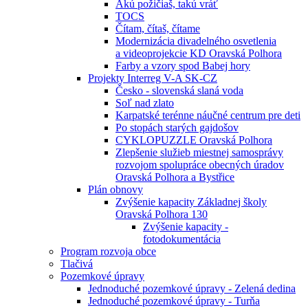
Akú požičiaš, takú vráť
TOCS
Čítam, čítaš, čítame
Modernizácia divadelného osvetlenia
a videoprojekcie KD Oravská Polhora
Farby a vzory spod Babej hory
Projekty Interreg V-A SK-CZ
Česko - slovenská slaná voda
Soľ nad zlato
Karpatské terénne náučné centrum pre deti
Po stopách starých gajdošov
CYKLOPUZZLE Oravská Polhora
Zlepšenie služieb miestnej samosprávy
rozvojom spolupráce obecných úradov
Oravská Polhora a Bystřice
Plán obnovy
Zvýšenie kapacity Základnej školy
Oravská Polhora 130
Zvýšenie kapacity -
fotodokumentácia
Program rozvoja obce
Tlačivá
Pozemkové úpravy
Jednoduché pozemkové úpravy - Zelená dedina
Jednoduché pozemkové úpravy - Turňa