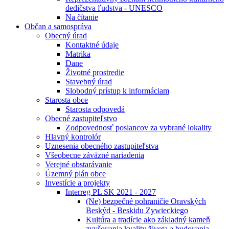
dedičstva ľudstva - UNESCO
Na čítanie
Občan a samospráva
Obecný úrad
Kontaktné údaje
Matrika
Dane
Životné prostredie
Stavebný úrad
Slobodný prístup k informáciam
Starosta obce
Starosta odpovedá
Obecné zastupiteľstvo
Zodpovednosť poslancov za vybrané lokality
Hlavný kontrolór
Uznesenia obecného zastupiteľstva
Všeobecne záväzné nariadenia
Verejné obstarávanie
Územný plán obce
Investície a projekty
Interreg PL SK 2021 - 2027
(Ne) bezpečné pohraničie Oravských
Beskýd - Beskidu Zywieckiego
Kultúra a tradície ako základný kameň
zvyšovania kvality života a budovania