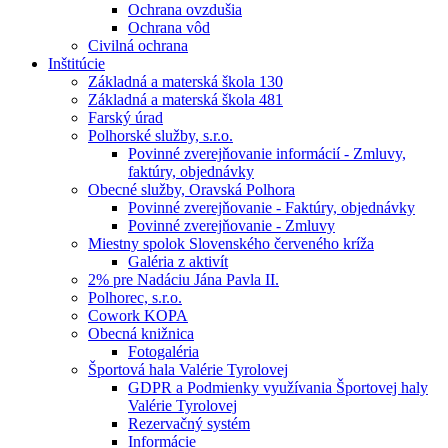
Ochrana ovzdušia
Ochrana vôd
Civilná ochrana
Inštitúcie
Základná a materská škola 130
Základná a materská škola 481
Farský úrad
Polhorské služby, s.r.o.
Povinné zverejňovanie informácií - Zmluvy,
faktúry, objednávky
Obecné služby, Oravská Polhora
Povinné zverejňovanie - Faktúry, objednávky
Povinné zverejňovanie - Zmluvy
Miestny spolok Slovenského červeného kríža
Galéria z aktivít
2% pre Nadáciu Jána Pavla II.
Polhorec, s.r.o.
Cowork KOPA
Obecná knižnica
Fotogaléria
Športová hala Valérie Tyrolovej
GDPR a Podmienky využívania Športovej haly
Valérie Tyrolovej
Rezervačný systém
Informácie