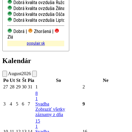
Dobrá kvalita ovzdušia
Ružomberok, Riadok
Dobrá kvalita ovzdušia
Žilina, Obežná
Dobrá kvalita ovzdušia
Oščadnica
Dobrá kvalita ovzdušia
Liptovský Mikuláš, Školská
Dobrá |
Zhoršená |
Zlá
populair.sk
Kalendár
August
2026
Po
Ut
St
Št
Pia
So
Ne
27
28
29
30
31
1
2
8
1
3
4
5
6
7
Svadba
9
Zobraziť všetky
záznamy z dňa
15
1
10
11
12
13
14
Svadba
16