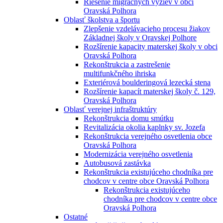
Riešenie migračných výziev v obci
Oravská Polhora
Oblasť školstva a športu
Zlepšenie vzdelávacieho procesu žiakov
Základnej školy v Oravskej Polhore
Rozšírenie kapacity materskej školy v obci
Oravská Polhora
Rekonštrukcia a zastrešenie
multifunkčného ihriska
Exteriérová boulderingová lezecká stena
Rozšírenie kapacít materskej školy č. 129,
Oravská Polhora
Oblasť verejnej infraštruktúry
Rekonštrukcia domu smútku
Revitalizácia okolia kaplnky sv. Jozefa
Rekonštrukcia verejného osvetlenia obce
Oravská Polhora
Modernizácia verejného osvetlenia
Autobusová zastávka
Rekonštrukcia existujúceho chodníka pre
chodcov v centre obce Oravská Polhora
Rekonštrukcia existujúceho
chodníka pre chodcov v centre obce
Oravská Polhora
Ostatné