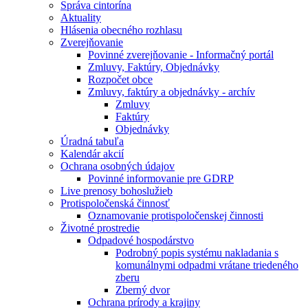
Správa cintorína
Aktuality
Hlásenia obecného rozhlasu
Zverejňovanie
Povinné zverejňovanie - Informačný portál
Zmluvy, Faktúry, Objednávky
Rozpočet obce
Zmluvy, faktúry a objednávky - archív
Zmluvy
Faktúry
Objednávky
Úradná tabuľa
Kalendár akcií
Ochrana osobných údajov
Povinné informovanie pre GDRP
Live prenosy bohoslužieb
Protispoločenská činnosť
Oznamovanie protispoločenskej činnosti
Životné prostredie
Odpadové hospodárstvo
Podrobný popis systému nakladania s
komunálnymi odpadmi vrátane triedeného
zberu
Zberný dvor
Ochrana prírody a krajiny