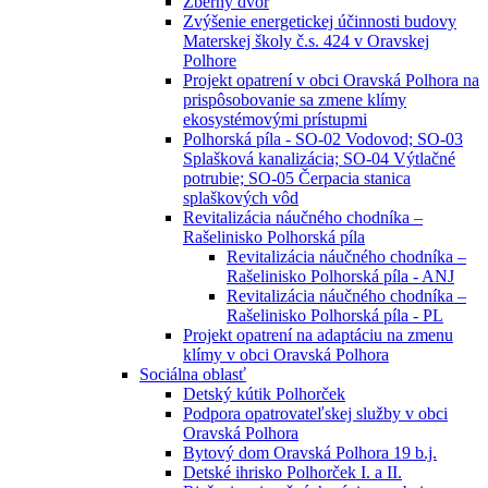
Zberný dvor
Zvýšenie energetickej účinnosti budovy
Materskej školy č.s. 424 v Oravskej
Polhore
Projekt opatrení v obci Oravská Polhora na
prispôsobovanie sa zmene klímy
ekosystémovými prístupmi
Polhorská píla - SO-02 Vodovod; SO-03
Splašková kanalizácia; SO-04 Výtlačné
potrubie; SO-05 Čerpacia stanica
splaškových vôd
Revitalizácia náučného chodníka –
Rašelinisko Polhorská píla
Revitalizácia náučného chodníka –
Rašelinisko Polhorská píla - ANJ
Revitalizácia náučného chodníka –
Rašelinisko Polhorská píla - PL
Projekt opatrení na adaptáciu na zmenu
klímy v obci Oravská Polhora
Sociálna oblasť
Detský kútik Polhorček
Podpora opatrovateľskej služby v obci
Oravská Polhora
Bytový dom Oravská Polhora 19 b.j.
Detské ihrisko Polhorček I. a II.