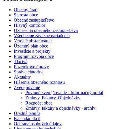
Obecný úrad
Starosta obce
Obecné zastupiteľstvo
Hlavný kontrolór
Uznesenia obecného zastupiteľstva
Všeobecne záväzné nariadenia
Verejné obstarávanie
Územný plán obce
Investície a projekty
Program rozvoja obce
Tlačivá
Pozemkové úpravy
Správa cintorína
Aktuality
Hlásenia obecného rozhlasu
Zverejňovanie
Povinné zverejňovanie - Informačný portál
Zmluvy, Faktúry, Objednávky
Rozpočet obce
Zmluvy, faktúry a objednávky - archív
Úradná tabuľa
Kalendár akcií
Ochrana osobných údajov
Live prenosy bohoslužieb