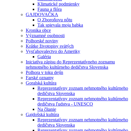
Klimatické podmienky
Fauna a flóra
GAJDOVAČKA
O Zboroňovu nôtu
Tak spievala moja babka
Kronika obce
Významné osobnosti
Polhorské noviny
Krátke životopisy svätých
Vysťahovalectvo do Ameriky
Galéria
Iniciatíva zápisu do Reprezentatívneho zoznamu
nehmotného kultúrneho dedičstva Slovenska
Polhora v toku dejín
Farské oznamy
Goralská kultúra
Reprezentatívny zoznam nehmotného kultúrneho
dedičstva Slovenska
Reprezentatívny zoznam nehmotného kultúrneho
dedičstva ľudstva - UNESCO
Na čítanie
Gajdošská kultúra
Reprezentatívny zoznam nehmotného kultúrneho
dedičstva Slovenska
Reprezentatívny zoznam nehmotného kultúrneho