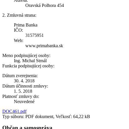
Adresa:
Oravská Polhora 454
2. Zmluvná strana:
Prima Banka
IČO:
31575951
Web:
www.primabanka.sk
Meno podpisujúcej osoby:
Ing. Michal Strnál
Funkcia podpisujúcej osoby:
Dátum zverejnenia:
30. 4. 2018
Dátum účinnosti zmluvy:
1. 5. 2018
Platnosť zmluvy do:
Neuvedené
DOC461.pdf
Typ súboru: PDF dokument, Veľkosť: 64,22 kB
Občan a samospráva