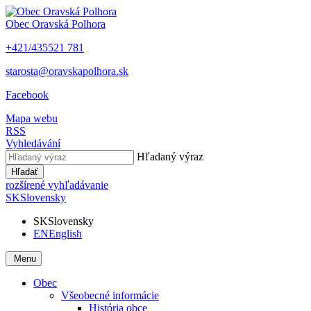
Obec
Oravská Polhora
+421/435521 781
starosta@oravskapolhora.sk
Facebook
Mapa webu
RSS
Vyhledávání
Hľadaný výraz
Hľadať
rozšírené vyhľadávanie
SK
Slovensky
SK
Slovensky
EN
English
Menu
Obec
Všeobecné informácie
História obce