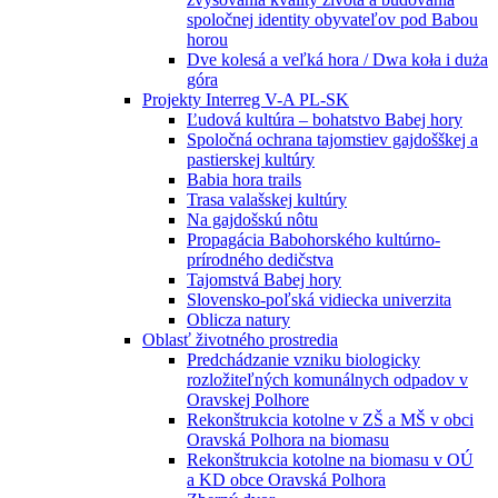
spoločnej identity obyvateľov pod Babou
horou
Dve kolesá a veľká hora / Dwa koła i duża
góra
Projekty Interreg V-A PL-SK
Ľudová kultúra – bohatstvo Babej hory
Spoločná ochrana tajomstiev gajdošškej a
pastierskej kultúry
Babia hora trails
Trasa valašskej kultúry
Na gajdošskú nôtu
Propagácia Babohorského kultúrno-
prírodného dedičstva
Tajomstvá Babej hory
Slovensko-poľská vidiecka univerzita
Oblicza natury
Oblasť životného prostredia
Predchádzanie vzniku biologicky
rozložiteľných komunálnych odpadov v
Oravskej Polhore
Rekonštrukcia kotolne v ZŠ a MŠ v obci
Oravská Polhora na biomasu
Rekonštrukcia kotolne na biomasu v OÚ
a KD obce Oravská Polhora