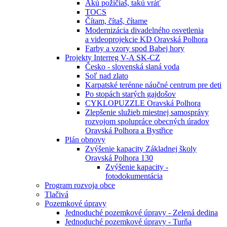
Akú požičiaš, takú vráť
TOCS
Čítam, čítaš, čítame
Modernizácia divadelného osvetlenia
a videoprojekcie KD Oravská Polhora
Farby a vzory spod Babej hory
Projekty Interreg V-A SK-CZ
Česko - slovenská slaná voda
Soľ nad zlato
Karpatské terénne náučné centrum pre deti
Po stopách starých gajdošov
CYKLOPUZZLE Oravská Polhora
Zlepšenie služieb miestnej samosprávy
rozvojom spolupráce obecných úradov
Oravská Polhora a Bystřice
Plán obnovy
Zvýšenie kapacity Základnej školy
Oravská Polhora 130
Zvýšenie kapacity -
fotodokumentácia
Program rozvoja obce
Tlačivá
Pozemkové úpravy
Jednoduché pozemkové úpravy - Zelená dedina
Jednoduché pozemkové úpravy - Turňa