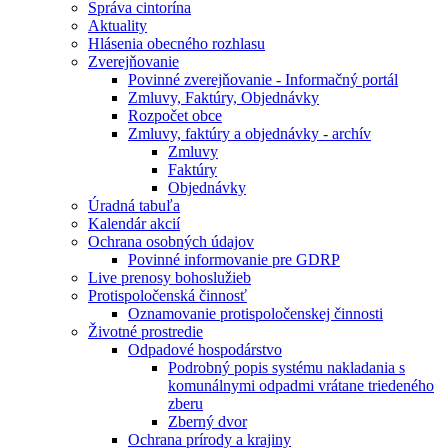
Správa cintorína
Aktuality
Hlásenia obecného rozhlasu
Zverejňovanie
Povinné zverejňovanie - Informačný portál
Zmluvy, Faktúry, Objednávky
Rozpočet obce
Zmluvy, faktúry a objednávky - archív
Zmluvy
Faktúry
Objednávky
Úradná tabuľa
Kalendár akcií
Ochrana osobných údajov
Povinné informovanie pre GDRP
Live prenosy bohoslužieb
Protispoločenská činnosť
Oznamovanie protispoločenskej činnosti
Životné prostredie
Odpadové hospodárstvo
Podrobný popis systému nakladania s
komunálnymi odpadmi vrátane triedeného
zberu
Zberný dvor
Ochrana prírody a krajiny