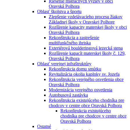
Riešenie migračných výziev v obci
Oravská Polhora
Oblasť školstva a športu
Zlepšenie vzdelávacieho procesu žiakov
Základnej školy v Oravskej Polhore
Rozšírenie kapacity materskej školy v obci
Oravská Polhora
Rekonštrukcia a zastrešenie
multifunkčného ihriska
Exteriérová boulderingová lezecká stena
Rozšírenie kapacít materskej školy č. 129,
Oravská Polhora
Oblasť verejnej infraštruktúry
Rekonštrukcia domu smútku
Revitalizácia okolia kaplnky sv. Jozefa
Rekonštrukcia verejného osvetlenia obce
Oravská Polhora
Modernizácia verejného osvetlenia
Autobusová zastávka
Rekonštrukcia existujúceho chodníka pre
chodcov v centre obce Oravská Polhora
Rekonštrukcia existujúceho
chodníka pre chodcov v centre obce
Oravská Polhora
Ostatné