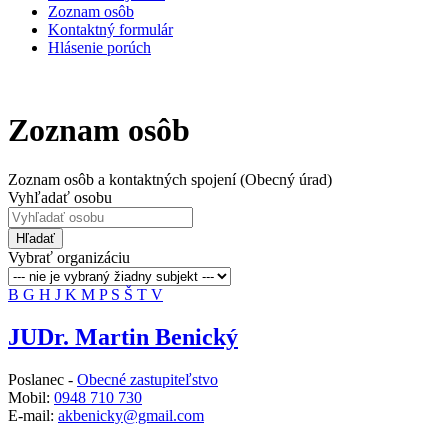
Zoznam osôb
Kontaktný formulár
Hlásenie porúch
Zoznam osôb
Zoznam osôb a kontaktných spojení (Obecný úrad)
Vyhľadať osobu
Hľadať
Vybrať organizáciu
B
G
H
J
K
M
P
S
Š
T
V
JUDr. Martin Benický
Poslanec -
Obecné zastupiteľstvo
Mobil:
0948 710 730
E-mail:
akbenicky@gmail.com