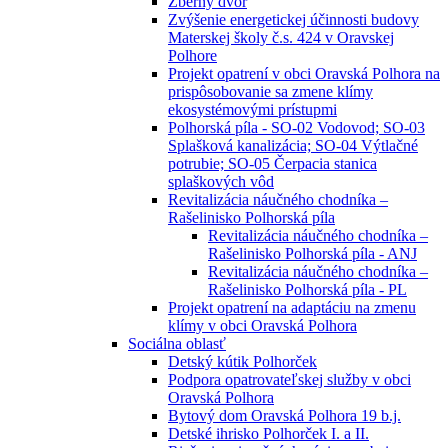
Zberný dvor
Zvýšenie energetickej účinnosti budovy
Materskej školy č.s. 424 v Oravskej
Polhore
Projekt opatrení v obci Oravská Polhora na
prispôsobovanie sa zmene klímy
ekosystémovými prístupmi
Polhorská píla - SO-02 Vodovod; SO-03
Splašková kanalizácia; SO-04 Výtlačné
potrubie; SO-05 Čerpacia stanica
splaškových vôd
Revitalizácia náučného chodníka –
Rašelinisko Polhorská píla
Revitalizácia náučného chodníka –
Rašelinisko Polhorská píla - ANJ
Revitalizácia náučného chodníka –
Rašelinisko Polhorská píla - PL
Projekt opatrení na adaptáciu na zmenu
klímy v obci Oravská Polhora
Sociálna oblasť
Detský kútik Polhorček
Podpora opatrovateľskej služby v obci
Oravská Polhora
Bytový dom Oravská Polhora 19 b.j.
Detské ihrisko Polhorček I. a II.