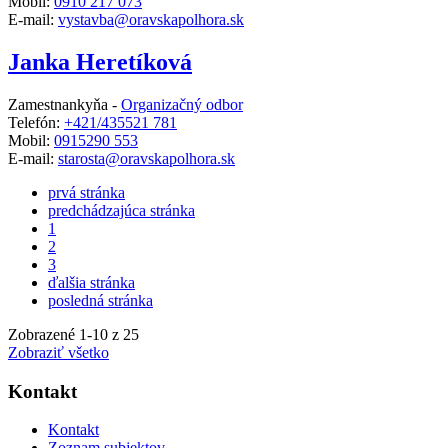
Mobil:
0910 217 073
E-mail:
vystavba@oravskapolhora.sk
Janka Heretíková
Zamestnankyňa -
Organizačný odbor
Telefón:
+421/435521 781
Mobil:
0915290 553
E-mail:
starosta@oravskapolhora.sk
prvá stránka
predchádzajúca stránka
1
2
3
ďalšia stránka
posledná stránka
Zobrazené
1
-
10
z 25
Zobraziť všetko
Kontakt
Kontakt
Zoznam subjektov