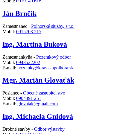
Mobil:
0919149 618
Ján Brnčík
Zamestnanec -
Polhorské služby, s.r.o.
Mobil:
0915703 215
Ing. Martina Buková
Zamestnankyňa -
Pozemkový odbor
Mobil:
0948522202
E-mail:
pozemky@oravskapolhora.sk
Mgr. Marián Glovaťák
Poslanec -
Obecné zastupiteľstvo
Mobil:
0904391 251
E-mail:
glovatak@gmail.com
Ing. Michaela Gnidová
Drobné stavby -
Odbor výstavby