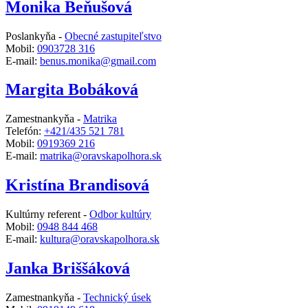
Monika Beňušová
Poslankyňa -
Obecné zastupiteľstvo
Mobil:
0903728 316
E-mail:
benus.monika@gmail.com
Margita Bobáková
Zamestnankyňa -
Matrika
Telefón:
+421/435 521 781
Mobil:
0919369 216
E-mail:
matrika@oravskapolhora.sk
Kristína Brandisová
Kultúrny referent -
Odbor kultúry
Mobil:
0948 844 468
E-mail:
kultura@oravskapolhora.sk
Janka Briššáková
Zamestnankyňa -
Technický úsek