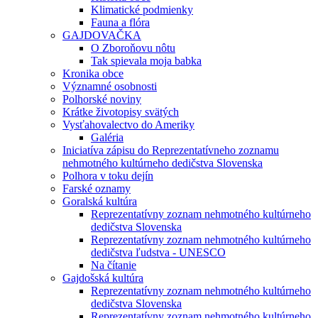
Klimatické podmienky
Fauna a flóra
GAJDOVAČKA
O Zboroňovu nôtu
Tak spievala moja babka
Kronika obce
Významné osobnosti
Polhorské noviny
Krátke životopisy svätých
Vysťahovalectvo do Ameriky
Galéria
Iniciatíva zápisu do Reprezentatívneho zoznamu
nehmotného kultúrneho dedičstva Slovenska
Polhora v toku dejín
Farské oznamy
Goralská kultúra
Reprezentatívny zoznam nehmotného kultúrneho
dedičstva Slovenska
Reprezentatívny zoznam nehmotného kultúrneho
dedičstva ľudstva - UNESCO
Na čítanie
Gajdošská kultúra
Reprezentatívny zoznam nehmotného kultúrneho
dedičstva Slovenska
Reprezentatívny zoznam nehmotného kultúrneho