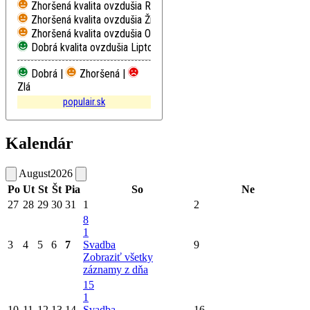
Zhoršená kvalita ovzdušia
Ružomberok, Riadok
Zhoršená kvalita ovzdušia
Žilina, Obežná
Zhoršená kvalita ovzdušia
Oščadnica
Dobrá kvalita ovzdušia
Liptovský Mikuláš, Školská
Dobrá |
Zhoršená |
Zlá
populair.sk
Kalendár
August
2026
Po
Ut
St
Št
Pia
So
Ne
27
28
29
30
31
1
2
8
1
3
4
5
6
7
Svadba
9
Zobraziť všetky
záznamy z dňa
15
1
10
11
12
13
14
Svadba
16