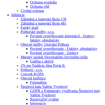
Ochrana ovzdušia
Ochrana vôd
Civilná ochrana
Inštitúcie
Základná a materská škola 130
Základná a materská škola 481
Farský úrad
Polhorské služby, s.r.o.
Povinné zverejňovanie informácií - Zmluvy,
faktúry, objednávky
Obecné služby, Oravská Polhora
Povinné zverejňovanie - Faktúry, objednávky
Povinné zverejňovanie - Zmluvy
Miestny spolok Slovenského červeného kríža
Galéria z aktivít
2% pre Nadáciu Jána Pavla II.
Polhorec, s.r.o.
Cowork KOPA
Obecná knižnica
Fotogaléria
Športová hala Valérie Tyrolovej
GDPR a Podmienky využívania Športovej haly
Valérie Tyrolovej
Rezervačný systém
Informácie