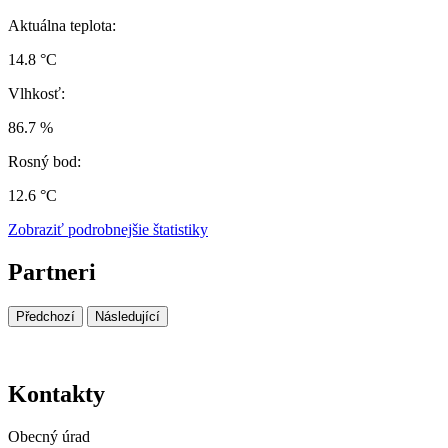
Aktuálna teplota:
14.8 °C
Vlhkosť:
86.7 %
Rosný bod:
12.6 °C
Zobraziť podrobnejšie štatistiky
Partneri
Předchozí
Následující
Kontakty
Obecný úrad