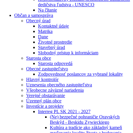
dedičstva ľudstva - UNESCO
Na čítanie
Občan a samospráva
Obecný úrad
Kontaktné údaje
Matrika
Dane
Životné prostredie
Stavebný úrad
Slobodný prístup k informáciam
Starosta obce
Starosta odpovedá
Obecné zastupiteľstvo
Zodpovednosť poslancov za vybrané lokality
Hlavný kontrolór
Uznesenia obecného zastupiteľstva
Všeobecne záväzné nariadenia
Verejné obstarávanie
Územný plán obce
Investície a projekty
Interreg PL SK 2021 - 2027
(Ne) bezpečné pohraničie Oravských
Beskýd - Beskidu Zywieckiego
Kultúra a tradície ako základný kameň
zvyšovania kvality života a budovania