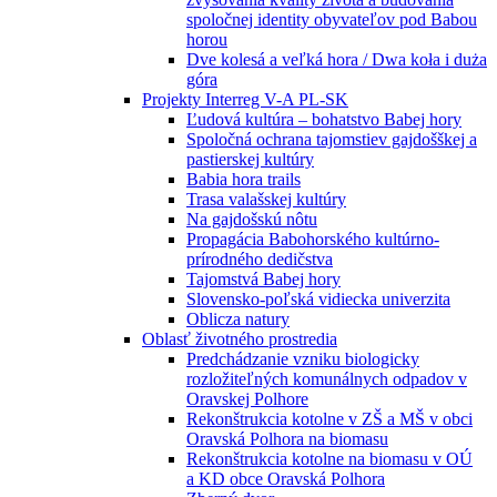
spoločnej identity obyvateľov pod Babou
horou
Dve kolesá a veľká hora / Dwa koła i duża
góra
Projekty Interreg V-A PL-SK
Ľudová kultúra – bohatstvo Babej hory
Spoločná ochrana tajomstiev gajdošškej a
pastierskej kultúry
Babia hora trails
Trasa valašskej kultúry
Na gajdošskú nôtu
Propagácia Babohorského kultúrno-
prírodného dedičstva
Tajomstvá Babej hory
Slovensko-poľská vidiecka univerzita
Oblicza natury
Oblasť životného prostredia
Predchádzanie vzniku biologicky
rozložiteľných komunálnych odpadov v
Oravskej Polhore
Rekonštrukcia kotolne v ZŠ a MŠ v obci
Oravská Polhora na biomasu
Rekonštrukcia kotolne na biomasu v OÚ
a KD obce Oravská Polhora