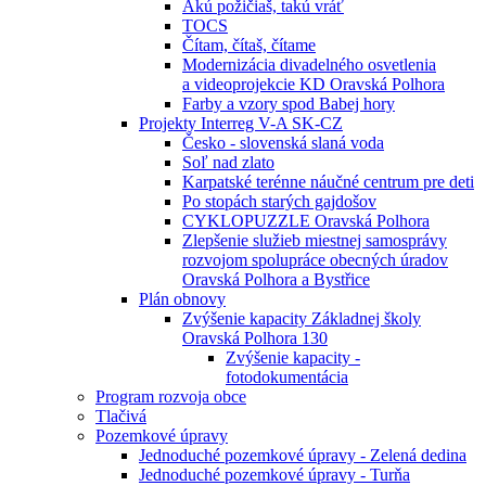
Akú požičiaš, takú vráť
TOCS
Čítam, čítaš, čítame
Modernizácia divadelného osvetlenia
a videoprojekcie KD Oravská Polhora
Farby a vzory spod Babej hory
Projekty Interreg V-A SK-CZ
Česko - slovenská slaná voda
Soľ nad zlato
Karpatské terénne náučné centrum pre deti
Po stopách starých gajdošov
CYKLOPUZZLE Oravská Polhora
Zlepšenie služieb miestnej samosprávy
rozvojom spolupráce obecných úradov
Oravská Polhora a Bystřice
Plán obnovy
Zvýšenie kapacity Základnej školy
Oravská Polhora 130
Zvýšenie kapacity -
fotodokumentácia
Program rozvoja obce
Tlačivá
Pozemkové úpravy
Jednoduché pozemkové úpravy - Zelená dedina
Jednoduché pozemkové úpravy - Turňa