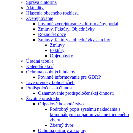
Správa cintorína
Aktuality
Hlásenia obecného rozhlasu
Zverejňovanie
Povinné zverejňovanie - Informačný portál
Zmluvy, Faktúry, Objednávky
Rozpočet obce
Zmluvy, faktúry a objednávky - archív
Zmluvy
Faktúry
Objednávky
Úradná tabuľa
Kalendár akcií
Ochrana osobných údajov
Povinné informovanie pre GDRP
Live prenosy bohoslužieb
Protispoločenská činnosť
Oznamovanie protispoločenskej činnosti
Životné prostredie
Odpadové hospodárstvo
Podrobný popis systému nakladania s
komunálnymi odpadmi vrátane triedeného
zberu
Zberný dvor
Ochrana prírody a krajiny