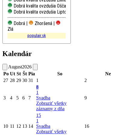
Dobrá kvalita ovzdušia
Oščadnica
Dobrá kvalita ovzdušia
Liptovský Mikuláš, Školská
Dobrá |
Zhoršená |
Zlá
populair.sk
Kalendár
August
2026
Po
Ut
St
Št
Pia
So
Ne
27
28
29
30
31
1
2
8
1
3
4
5
6
7
Svadba
9
Zobraziť všetky
záznamy z dňa
15
1
10
11
12
13
14
Svadba
16
Zobraziť všetky