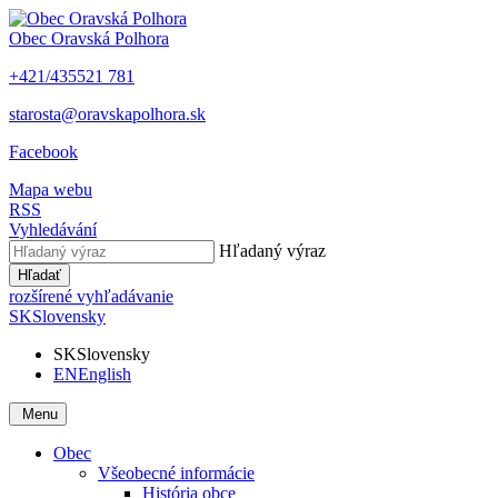
Obec
Oravská Polhora
+421/435521 781
starosta@oravskapolhora.sk
Facebook
Mapa webu
RSS
Vyhledávání
Hľadaný výraz
Hľadať
rozšírené vyhľadávanie
SK
Slovensky
SK
Slovensky
EN
English
Menu
Obec
Všeobecné informácie
História obce