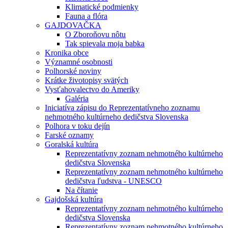
Klimatické podmienky
Fauna a flóra
GAJDOVAČKA
O Zboroňovu nôtu
Tak spievala moja babka
Kronika obce
Významné osobnosti
Polhorské noviny
Krátke životopisy svätých
Vysťahovalectvo do Ameriky
Galéria
Iniciatíva zápisu do Reprezentatívneho zoznamu
nehmotného kultúrneho dedičstva Slovenska
Polhora v toku dejín
Farské oznamy
Goralská kultúra
Reprezentatívny zoznam nehmotného kultúrneho
dedičstva Slovenska
Reprezentatívny zoznam nehmotného kultúrneho
dedičstva ľudstva - UNESCO
Na čítanie
Gajdošská kultúra
Reprezentatívny zoznam nehmotného kultúrneho
dedičstva Slovenska
Reprezentatívny zoznam nehmotného kultúrneho