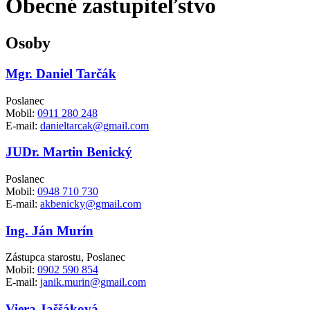
Obecné zastupiteľstvo
Osoby
Mgr. Daniel Tarčák
Poslanec
Mobil:
0911 280 248
E-mail:
danieltarcak@gmail.com
JUDr. Martin Benický
Poslanec
Mobil:
0948 710 730
E-mail:
akbenicky@gmail.com
Ing. Ján Murín
Zástupca starostu, Poslanec
Mobil:
0902 590 854
E-mail:
janik.murin@gmail.com
Viera Jaššáková