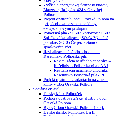
Zberný dvor
Zvýšenie energetickej účinnosti budovy
Materskej školy č.s. 424 v Oravskej
Polhore
Projekt opatrení v obci Oravská Polhora na
prispôsobovanie sa zmene klímy
ekosystémovými prístupmi
Polhorská píla - SO-02 Vodovod; SO-03
Splašková kanalizácia; SO-04 Výtlačné
potrubie; SO-05 Čerpacia stanica
splaškových vôd
Revitalizácia náučného chodníka –
Rašelinisko Polhorská píla
Revitalizácia náučného chodníka –
Rašelinisko Polhorská píla - ANJ
Revitalizácia náučného chodníka –
Rašelinisko Polhorská píla - PL
Projekt opatrení na adaptáciu na zmenu
klímy v obci Oravská Polhora
Sociálna oblasť
Detský kútik Polhorček
Podpora opatrovateľskej služby v obci
Oravská Polhora
Bytový dom Oravská Polhora 19 b.j.
Detské ihrisko Polhorček I. a II.