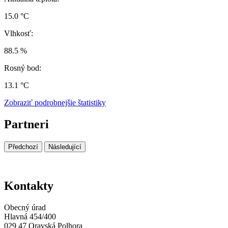
15.0 °C
Vlhkosť:
88.5 %
Rosný bod:
13.1 °C
Zobraziť podrobnejšie štatistiky
Partneri
Předchozí
Následující
Kontakty
Obecný úrad
Hlavná 454/400
029 47 Oravská Polhora