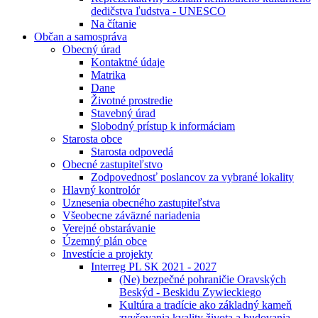
dedičstva ľudstva - UNESCO
Na čítanie
Občan a samospráva
Obecný úrad
Kontaktné údaje
Matrika
Dane
Životné prostredie
Stavebný úrad
Slobodný prístup k informáciam
Starosta obce
Starosta odpovedá
Obecné zastupiteľstvo
Zodpovednosť poslancov za vybrané lokality
Hlavný kontrolór
Uznesenia obecného zastupiteľstva
Všeobecne záväzné nariadenia
Verejné obstarávanie
Územný plán obce
Investície a projekty
Interreg PL SK 2021 - 2027
(Ne) bezpečné pohraničie Oravských
Beskýd - Beskidu Zywieckiego
Kultúra a tradície ako základný kameň
zvyšovania kvality života a budovania