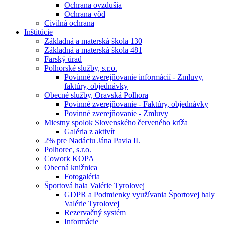
Ochrana ovzdušia
Ochrana vôd
Civilná ochrana
Inštitúcie
Základná a materská škola 130
Základná a materská škola 481
Farský úrad
Polhorské služby, s.r.o.
Povinné zverejňovanie informácií - Zmluvy,
faktúry, objednávky
Obecné služby, Oravská Polhora
Povinné zverejňovanie - Faktúry, objednávky
Povinné zverejňovanie - Zmluvy
Miestny spolok Slovenského červeného kríža
Galéria z aktivít
2% pre Nadáciu Jána Pavla II.
Polhorec, s.r.o.
Cowork KOPA
Obecná knižnica
Fotogaléria
Športová hala Valérie Tyrolovej
GDPR a Podmienky využívania Športovej haly
Valérie Tyrolovej
Rezervačný systém
Informácie